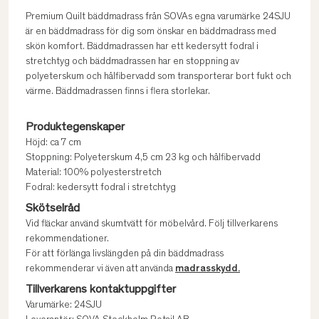
Premium Quilt bäddmadrass från SOVAs egna varumärke 24SJU
är en bäddmadrass för dig som önskar en bäddmadrass med
skön komfort. Bäddmadrassen har ett kedersytt fodral i
stretchtyg och bäddmadrassen har en stoppning av
polyeterskum och hålfibervadd som transporterar bort fukt och
värme. Bäddmadrassen finns i flera storlekar.
Produktegenskaper
Höjd: ca 7 cm
Stoppning: Polyeterskum 4,5 cm 23 kg och hålfibervadd
Material: 100% polyesterstretch
Fodral: kedersytt fodral i stretchtyg
Skötselråd
Vid fläckar använd skumtvätt för möbelvård. Följ tillverkarens
rekommendationer.
För att förlänga livslängden på din bäddmadrass
rekommenderar vi även att använda
madrasskydd.
Tillverkarens kontaktuppgifter
Varumärke: 24SJU