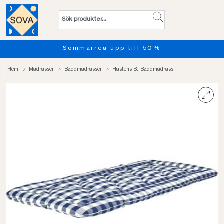
Sommarrea upp till 50%
Hem
Madrasser
Bäddmadrasser
Hästens BJ Bäddmadrass