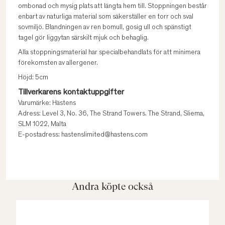
ombonad och mysig plats att längta hem till. Stoppningen består
enbart av naturliga material som säkerställer en torr och sval
sovmiljö. Blandningen av ren bomull, gosig ull och spänstigt
tagel gör liggytan särskilt mjuk och behaglig.
Alla stoppningsmaterial har specialbehandlats för att minimera
förekomsten av allergener.
Höjd: 5cm
Tillverkarens kontaktuppgifter
Varumärke: Hästens
Adress: Level 3, No. 36, The Strand Towers. The Strand, Sliema,
SLM 1022, Malta
E-postadress: hastenslimited@hastens.com
Andra köpte också