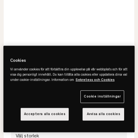
Cookies
Vi använder cookies för att förbättra din upplevelse på vår webbplats och för att
visa dig personligt innehåll. Du kan tillåta alla cookies eller uppdatera dina val
under cookie-inställningar. Information om
Sekretess och Cookies
Hästens
BJ Bäddmadrass
Cookie inställningar
• 5 cm hög
• Fyllning av naturmaterial
• Kärna av tjockt bomullslager
Acceptera alla cookies
Avvisa alla cookies
Välj storlek