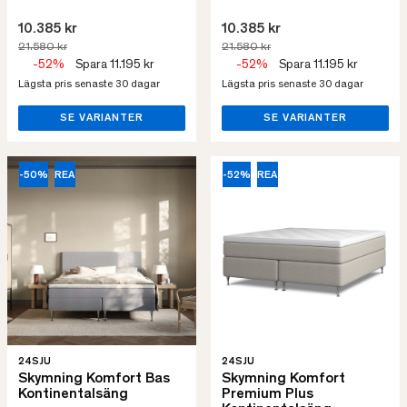
10.385 kr
10.385 kr
21.580 kr
21.580 kr
-52%
Spara 11.195 kr
-52%
Spara 11.195 kr
Lägsta pris senaste 30 dagar
Lägsta pris senaste 30 dagar
SE VARIANTER
SE VARIANTER
-50%
REA
-52%
REA
24SJU
24SJU
Skymning Komfort Bas
Skymning Komfort
Kontinentalsäng
Premium Plus