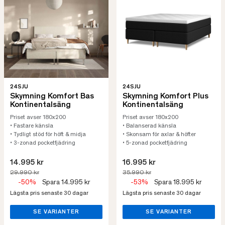
24SJU
24SJU
Skymning Komfort Bas
Skymning Komfort Plus
Kontinentalsäng
Kontinentalsäng
Priset avser 180x200
Priset avser 180x200
• Fastare känsla
• Balanserad känsla
• Tydligt stöd för höft & midja
• Skonsam för axlar & höfter
• 3-zonad pocketfjädring
• 5-zonad pocketfjädring
14.995 kr
16.995 kr
29.990 kr
35.990 kr
-50%
Spara 14.995 kr
-53%
Spara 18.995 kr
Lägsta pris senaste 30 dagar
Lägsta pris senaste 30 dagar
SE VARIANTER
SE VARIANTER