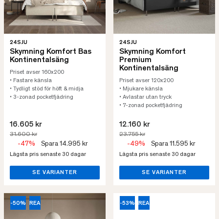
24SJU
24SJU
Skymning Komfort Bas
Skymning Komfort
Kontinentalsäng
Premium
Kontinentalsäng
Priset avser 160x200
• Fastare känsla
Priset avser 120x200
• Tydligt stöd för höft & midja
• Mjukare känsla
• 3-zonad pocketfjädring
• Avlastar utan tryck
• 7-zonad pocketfjädring
16.605 kr
12.160 kr
31.600 kr
23.755 kr
-47%
Spara 14.995 kr
-49%
Spara 11.595 kr
Lägsta pris senaste 30 dagar
Lägsta pris senaste 30 dagar
SE VARIANTER
SE VARIANTER
-50%
REA
-53%
REA