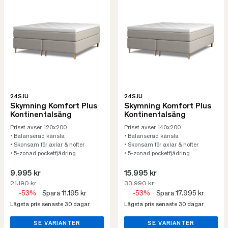
24SJU
24SJU
Skymning Komfort Plus
Skymning Komfort Plus
Kontinentalsäng
Kontinentalsäng
Priset avser 120x200
Priset avser 140x200
• Balanserad känsla
• Balanserad känsla
• Skonsam för axlar & höfter
• Skonsam för axlar & höfter
• 5-zonad pocketfjädring
• 5-zonad pocketfjädring
9.995 kr
15.995 kr
21.190 kr
33.990 kr
-53%
Spara 11.195 kr
-53%
Spara 17.995 kr
Lägsta pris senaste 30 dagar
Lägsta pris senaste 30 dagar
SE VARIANTER
SE VARIANTER