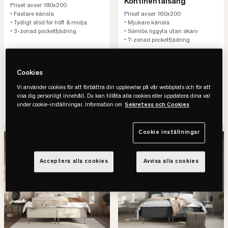
Kontinentalsäng
Priset avser 180x200
• Fastare känsla
Priset avser 160x200
• Tydligt stöd för höft & midja
• Mjukare känsla
• 3-zonad pocketfjädring
• Sömlös liggyta utan skarv
• 7-zonad pocketfjädring
14.995 kr
23.125 kr
29.990 kr
48.120 kr
Cookies
-50%
Spara 14.995 kr
-52%
Spara 24.995 kr
Vi använder cookies för att förbättra din upplevelse på vår webbplats och för att
Lägsta pris senaste 30 dagar
Lägsta pris senaste 30 dagar
visa dig personligt innehåll. Du kan tillåta alla cookies eller uppdatera dina val
under cookie-inställningar. Information om
Sekretess och Cookies
SE VARIANTER
SE VARIANTER
Cookie inställningar
-48%
REA
-48%
REA
Acceptera alla cookies
Avvisa alla cookies