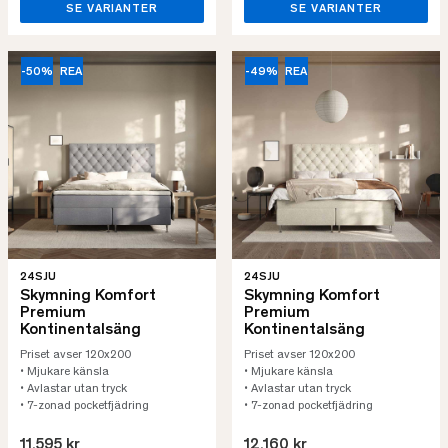
SE VARIANTER
SE VARIANTER
-50%
REA
-49%
REA
24SJU
24SJU
Skymning Komfort
Skymning Komfort
Premium
Premium
Kontinentalsäng
Kontinentalsäng
Priset avser 120x200
Priset avser 120x200
• Mjukare känsla
• Mjukare känsla
• Avlastar utan tryck
• Avlastar utan tryck
• 7-zonad pocketfjädring
• 7-zonad pocketfjädring
11.595 kr
12.160 kr