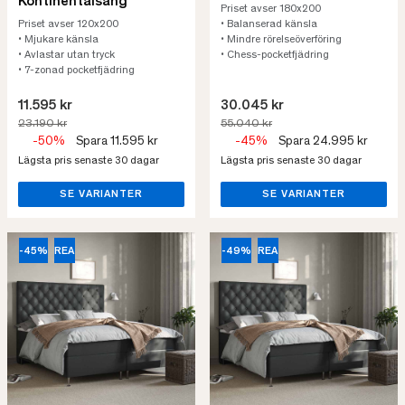
Kontinentalsäng
Priset avser 180x200
Priset avser 120x200
• Balanserad känsla
• Mjukare känsla
• Mindre rörelseöverföring
• Avlastar utan tryck
• Chess-pocketfjädring
• 7-zonad pocketfjädring
11.595 kr
30.045 kr
23.190 kr
55.040 kr
-50%
Spara 11.595 kr
-45%
Spara 24.995 kr
Lägsta pris senaste 30 dagar
Lägsta pris senaste 30 dagar
SE VARIANTER
SE VARIANTER
-45%
REA
-49%
REA