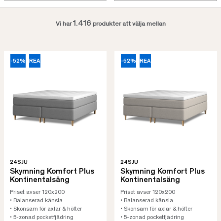
1.416
Vi har
produkter att välja mellan
-52%
REA
-52%
REA
24SJU
24SJU
Skymning Komfort Plus
Skymning Komfort Plus
Kontinentalsäng
Kontinentalsäng
Priset avser 120x200
Priset avser 120x200
• Balanserad känsla
• Balanserad känsla
• Skonsam för axlar & höfter
• Skonsam för axlar & höfter
• 5-zonad pocketfjädring
• 5-zonad pocketfjädring