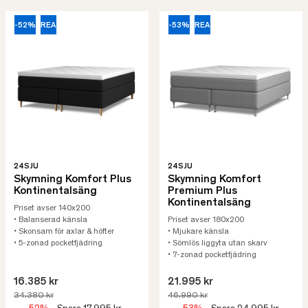
-52%
REA
-53%
REA
24SJU
24SJU
Skymning Komfort Plus
Skymning Komfort
Kontinentalsäng
Premium Plus
Kontinentalsäng
Priset avser 140x200
• Balanserad känsla
Priset avser 180x200
• Skonsam för axlar & höfter
• Mjukare känsla
• 5-zonad pocketfjädring
• Sömlös liggyta utan skarv
• 7-zonad pocketfjädring
16.385 kr
21.995 kr
34.380 kr
46.990 kr