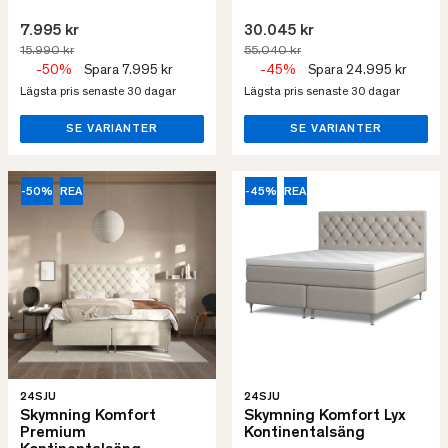
7.995 kr
30.045 kr
15.990 kr
55.040 kr
-50%
Spara 7.995 kr
-45%
Spara 24.995 kr
Lägsta pris senaste 30 dagar
Lägsta pris senaste 30 dagar
SE VARIANTER
SE VARIANTER
-50%
REA
-45%
REA
24SJU
24SJU
Skymning Komfort
Skymning Komfort Lyx
Premium
Kontinentalsäng