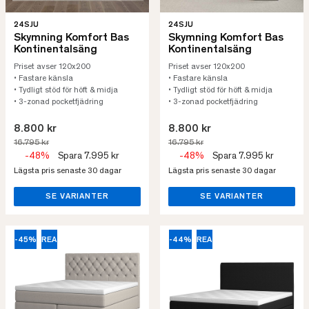
24SJU
24SJU
Skymning Komfort Bas
Skymning Komfort Bas
Kontinentalsäng
Kontinentalsäng
Priset avser 120x200
Priset avser 120x200
• Fastare känsla
• Fastare känsla
• Tydligt stöd för höft & midja
• Tydligt stöd för höft & midja
• 3-zonad pocketfjädring
• 3-zonad pocketfjädring
8.800 kr
8.800 kr
16.795 kr
16.795 kr
-48%
Spara 7.995 kr
-48%
Spara 7.995 kr
Lägsta pris senaste 30 dagar
Lägsta pris senaste 30 dagar
SE VARIANTER
SE VARIANTER
-45%
REA
-44%
REA