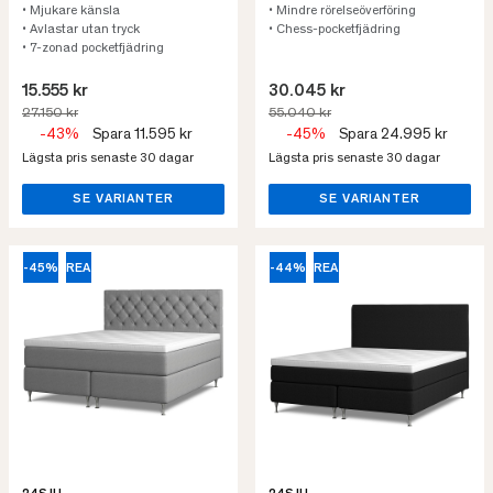
• Mjukare känsla
• Mindre rörelseöverföring
• Avlastar utan tryck
• Chess-pocketfjädring
• 7-zonad pocketfjädring
15.555 kr
30.045 kr
27.150 kr
55.040 kr
-43%
Spara 11.595 kr
-45%
Spara 24.995 kr
Lägsta pris senaste 30 dagar
Lägsta pris senaste 30 dagar
SE VARIANTER
SE VARIANTER
-45%
REA
-44%
REA