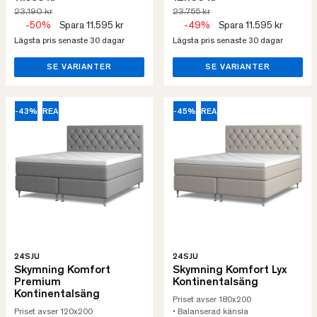
23.190 kr
23.755 kr
-50%
Spara 11.595 kr
-49%
Spara 11.595 kr
Lägsta pris senaste 30 dagar
Lägsta pris senaste 30 dagar
SE VARIANTER
SE VARIANTER
-43%
REA
-45%
REA
24SJU
24SJU
Skymning Komfort
Skymning Komfort Lyx
Premium
Kontinentalsäng
Kontinentalsäng
Priset avser 180x200
Priset avser 120x200
• Balanserad känsla