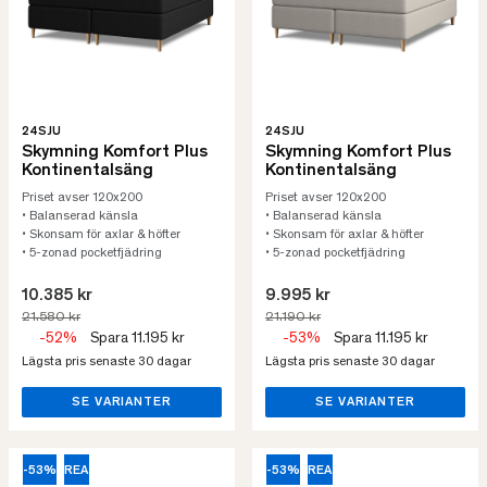
24SJU
24SJU
Skymning Komfort Plus
Skymning Komfort Plus
Kontinentalsäng
Kontinentalsäng
Priset avser 120x200
Priset avser 120x200
• Balanserad känsla
• Balanserad känsla
• Skonsam för axlar & höfter
• Skonsam för axlar & höfter
• 5-zonad pocketfjädring
• 5-zonad pocketfjädring
10.385 kr
9.995 kr
21.580 kr
21.190 kr
-52%
Spara 11.195 kr
-53%
Spara 11.195 kr
Lägsta pris senaste 30 dagar
Lägsta pris senaste 30 dagar
SE VARIANTER
SE VARIANTER
-53%
REA
-53%
REA