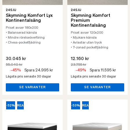
24SJU
24SJU
Skymning Komfort Lyx
Skymning Komfort
Kontinentalsäng
Premium
Kontinentalsäng
Priset avser 180x200
• Balanserad känsla
Priset avser 120x200
• Mindre rörelseöverföring
• Mjukare känsla
• Chess-pocketfjädring
• Avlastar utan tryck
• 7-zonad pocketfjädring
30.045 kr
12.160 kr
55.040 kr
23.755 kr
-45%
Spara 24.995 kr
-49%
Spara 11.595 kr
Lägsta pris senaste 30 dagar
Lägsta pris senaste 30 dagar
SE VARIANTER
SE VARIANTER
-52%
REA
-53%
REA