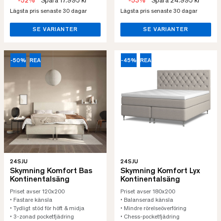
-52%
Spara 17.995 kr
-53%
Spara 24.995 kr
Lägsta pris senaste 30 dagar
Lägsta pris senaste 30 dagar
SE VARIANTER
SE VARIANTER
-50%
REA
-45%
REA
24SJU
24SJU
Skymning Komfort Bas
Skymning Komfort Lyx
Kontinentalsäng
Kontinentalsäng
Priset avser 120x200
Priset avser 180x200
• Fastare känsla
• Balanserad känsla
• Tydligt stöd för höft & midja
• Mindre rörelseöverföring
• 3-zonad pocketfjädring
• Chess-pocketfjädring