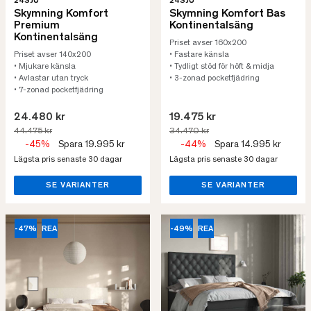
24SJU
24SJU
Skymning Komfort
Skymning Komfort Bas
Premium
Kontinentalsäng
Kontinentalsäng
Priset avser 160x200
Priset avser 140x200
• Fastare känsla
• Mjukare känsla
• Tydligt stöd för höft & midja
• Avlastar utan tryck
• 3-zonad pocketfjädring
• 7-zonad pocketfjädring
24.480 kr
19.475 kr
44.475 kr
34.470 kr
-45%
Spara 19.995 kr
-44%
Spara 14.995 kr
Lägsta pris senaste 30 dagar
Lägsta pris senaste 30 dagar
SE VARIANTER
SE VARIANTER
-47%
REA
-49%
REA