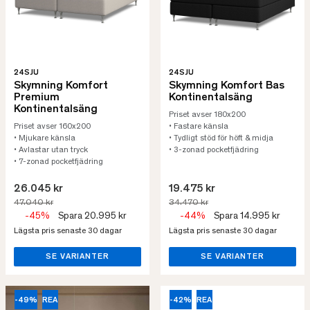
24SJU
24SJU
Skymning Komfort
Skymning Komfort Bas
Premium
Kontinentalsäng
Kontinentalsäng
Priset avser 180x200
Priset avser 160x200
• Fastare känsla
• Mjukare känsla
• Tydligt stöd för höft & midja
• Avlastar utan tryck
• 3-zonad pocketfjädring
• 7-zonad pocketfjädring
26.045 kr
19.475 kr
47.040 kr
34.470 kr
-45%
Spara 20.995 kr
-44%
Spara 14.995 kr
Lägsta pris senaste 30 dagar
Lägsta pris senaste 30 dagar
SE VARIANTER
SE VARIANTER
-49%
REA
-42%
REA