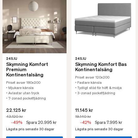
24SJU
24SJU
Skymning Komfort
Skymning Komfort Bas
Premium
Kontinentalsäng
Kontinentalsäng
Priset avser 120x200
Priset avser 180x200
• Fastare känsla
• Mjukare känsla
• Tydligt stöd för höft & midja
• Avlastar utan tryck
• 3-zonad pocketfjädring
• 7-zonad pocketfjädring
22.125 kr
11.145 kr
43.120 kr
19.140 kr
-49%
Spara 20.995 kr
-42%
Spara 7.995 kr
Lägsta pris senaste 30 dagar
Lägsta pris senaste 30 dagar