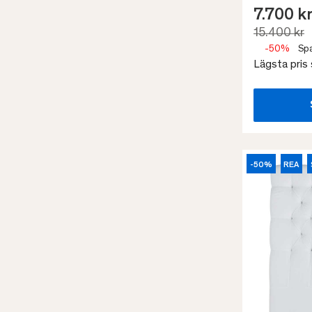
7.700 k
15.400 kr
-50%
Spa
Lägsta pris
-50%
REA