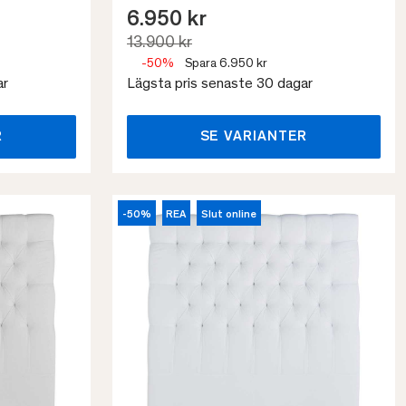
6.950 kr
13.900 kr
-50%
Spara 6.950 kr
ar
Lägsta pris senaste 30 dagar
R
SE VARIANTER
-50%
REA
Slut online