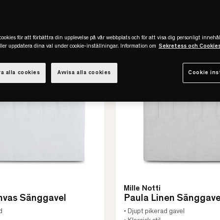
Slut online
-50%
REA
Slut online
ookies för att förbättra din upplevelse på vår webbplats och för att visa dig personligt innehål
eller uppdatera dina val under cookie-inställningar. Information om
Sekretess och Cookie
a alla cookies
Avvisa alla cookies
Cookie ins
Mille Notti
nvas Sänggavel
Paula Linen Sänggave
d
• Djupt pikerad gavel