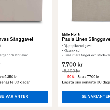
Mille Notti
nvas Sänggavel
Paula Linen Sänggave
d
• Djupt pikerad gavel
• Klassisk stil
 färger och storlekar
• Finns i flera färger och storleka
r
7.700 kr
15.400 kr
ra 5.350 kr
-50%
Spara 7.700 kr
 senaste 30 dagar
Lägsta pris senaste 30 dag
SE VARIANTER
SE VARIANTE