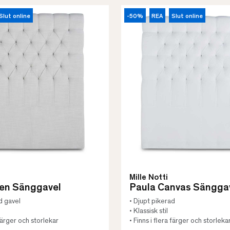
Slut online
-50%
REA
Slut online
Mille Notti
nen Sänggavel
Paula Canvas Sängga
ad gavel
• Djupt pikerad
• Klassisk stil
 färger och storlekar
• Finns i flera färger och storleka