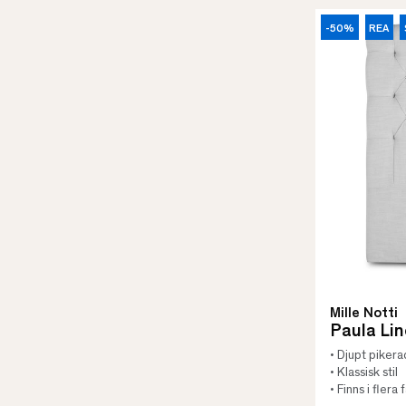
-50%
REA
Mille Notti
Paula Li
• Djupt piker
• Klassisk stil
• Finns i flera