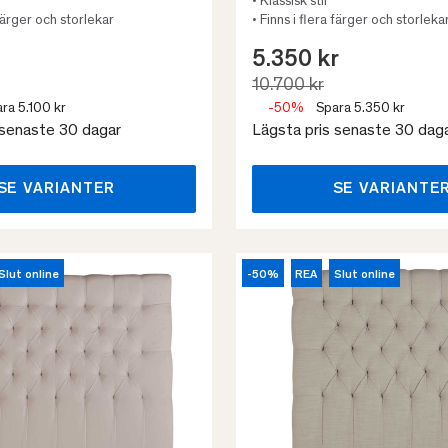
• Klassisk stil
 färger och storlekar
• Finns i flera färger och storleka
5.350 kr
10.700 kr
ra 5.100 kr
-50%
Spara 5.350 kr
 senaste 30 dagar
Lägsta pris senaste 30 dag
SE VARIANTER
SE VARIANTE
Slut online
-50%
REA
Slut online