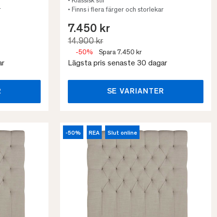
• Klassisk stil
r
• Finns i flera färger och storlekar
7.450 kr
14.900 kr
-50%
Spara 7.450 kr
ar
Lägsta pris senaste 30 dagar
R
SE VARIANTER
-50%
REA
Slut online