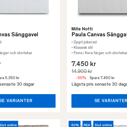
Mille Notti
nvas Sänggavel
Paula Canvas Sängga
d
• Djupt pikerad
• Klassisk stil
 färger och storlekar
• Finns i flera färger och storleka
r
7.450 kr
14.900 kr
ra 5.350 kr
-50%
Spara 7.450 kr
 senaste 30 dagar
Lägsta pris senaste 30 dag
SE VARIANTER
SE VARIANTE
Slut online
-50%
REA
Slut online