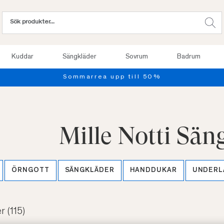
Kuddar
Sängkläder
Sovrum
Badrum
Provsov upp till 100 nätter. Läs mer
Mille Notti Sän
ÖRNGOTT
SÄNGKLÄDER
HANDDUKAR
UNDERL
er
(115)