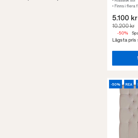
• Klassisk stil
120x135
Refine by Storlek: 120x135
• Finns i flera
140x110
Refine by Storlek: 140x110
5.100 kr
VISA FLER
10.200 kr
-50%
Spa
Lägsta pris
-50%
REA