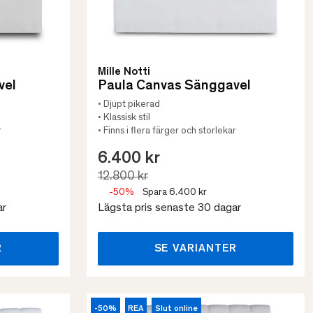
Mille Notti
vel
Paula Canvas Sänggavel
• Djupt pikerad
• Klassisk stil
r
• Finns i flera färger och storlekar
6.400 kr
12.800 kr
-50%
Spara 6.400 kr
ar
Lägsta pris senaste 30 dagar
R
SE VARIANTER
-50%
REA
Slut online