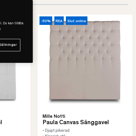
-50%
REA
Slut online
l. Du kan tillåta
s
tällningar
Mille Notti
l
Paula Canvas Sänggavel
• Djupt pikerad