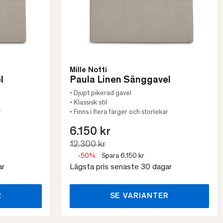
Mille Notti
l
Paula Linen Sänggavel
• Djupt pikerad gavel
• Klassisk stil
r
• Finns i flera färger och storlekar
6.150 kr
12.300 kr
-50%
Spara 6.150 kr
ar
Lägsta pris senaste 30 dagar
R
SE VARIANTER