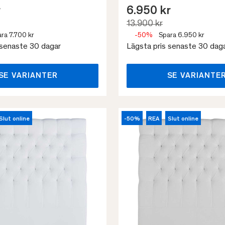
r
6.950 kr
13.900 kr
ra 7.700 kr
-50%
Spara 6.950 kr
 senaste 30 dagar
Lägsta pris senaste 30 dag
SE VARIANTER
SE VARIANTE
Slut online
-50%
REA
Slut online