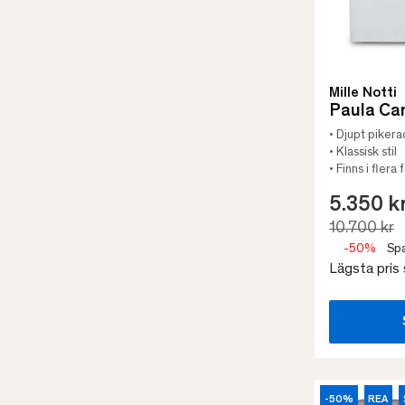
Mille Notti
Paula Ca
• Djupt pikera
• Klassisk stil
• Finns i flera
5.350 k
10.700 kr
-50%
Spa
Lägsta pris
-50%
REA