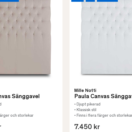
Mille Notti
nvas Sänggavel
Paula Canvas Sängga
d
• Djupt pikerad
• Klassisk stil
 färger och storlekar
• Finns i flera färger och storleka
r
7.450 kr