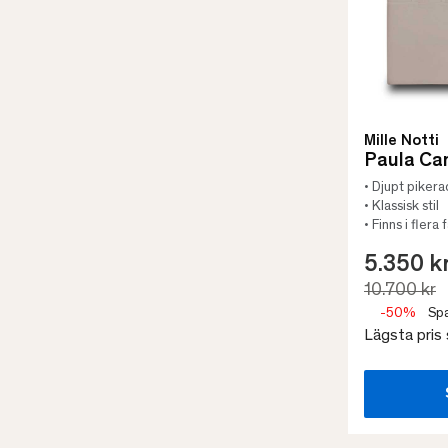
Mille Notti
Paula Ca
• Djupt pikera
• Klassisk stil
• Finns i flera
5.350 k
10.700 kr
-50%
Spa
Lägsta pris