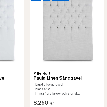
Mille Notti
vel
Paula Linen Sänggavel
• Djupt pikerad gavel
• Klassisk stil
r
• Finns i flera färger och storlekar
8.250 kr