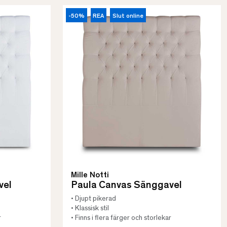
-50%
REA
Slut online
Mille Notti
vel
Paula Canvas Sänggavel
• Djupt pikerad
• Klassisk stil
r
• Finns i flera färger och storlekar