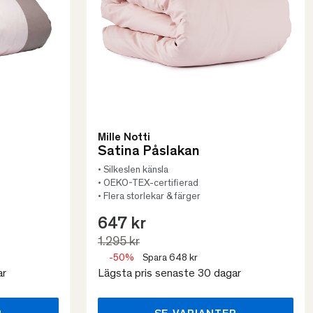
Mille Notti
Satina Påslakan
• Silkeslen känsla
• OEKO-TEX-certifierad
• Flera storlekar & färger
647 kr
1.295 kr
-50%
Spara 648 kr
ar
Lägsta pris senaste 30 dagar