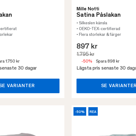
Mille Notti
lakan
Satina Påslakan
• Silkeslen känsla
rtifierat
• OEKO-TEX-certifierad
torlekar
• Flera storlekar & färger
897 kr
1.795 kr
ra 1.750 kr
-50%
Spara 898 kr
 senaste 30 dagar
Lägsta pris senaste 30 dag
SE VARIANTER
SE VARIANTE
-50%
REA