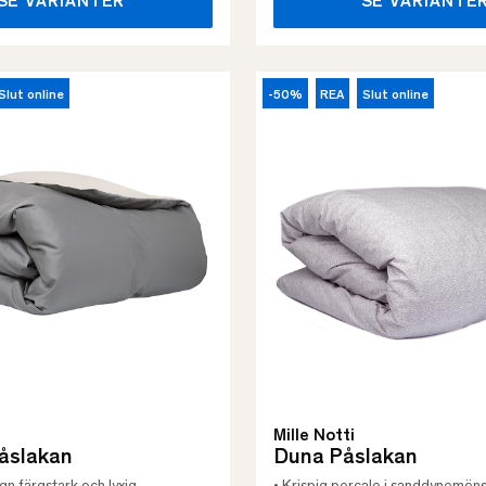
SE VARIANTER
SE VARIANTE
Slut online
-50%
REA
Slut online
Mille Notti
åslakan
Duna Påslakan