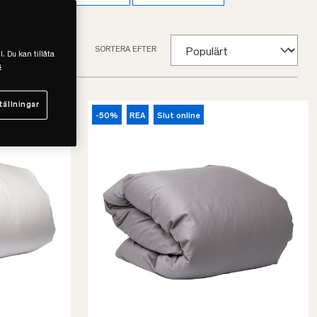
SORTERA EFTER
l. Du kan tillåta
s
tällningar
-50%
REA
Slut online