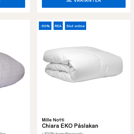
R
SE VARIANTER
-50%
REA
Slut online
Mille Notti
Chiara EKO Påslakan