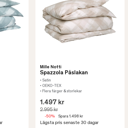
Mille Notti
Spazzola Påslakan
• Satin
• OEKO-TEX
• Flera färger & storlekar
1.497 kr
2.995 kr
-50%
Spara 1.498 kr
ar
Lägsta pris senaste 30 dagar