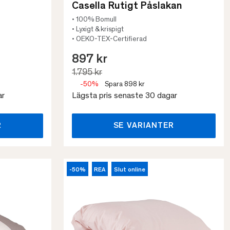
Casella Rutigt Påslakan
• 100% Bomull
• Lyxigt & krispigt
• OEKO-TEX-Certifierad
897 kr
1.795 kr
-50%
Spara 898 kr
ar
Lägsta pris senaste 30 dagar
R
SE VARIANTER
-50%
REA
Slut online