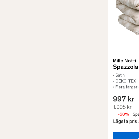
Mille Notti
Spazzola
• Satin
• OEKO-TEX
• Flera färger
997 kr
1.995 kr
-50%
Spa
Lägsta pris