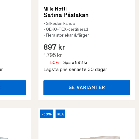
Mille Notti
Satina Påslakan
• Silkeslen känsla
• OEKO-TEX-certifierad
• Flera storlekar & färger
897 kr
1.795 kr
-50%
Spara 898 kr
ar
Lägsta pris senaste 30 dagar
R
SE VARIANTER
-50%
REA