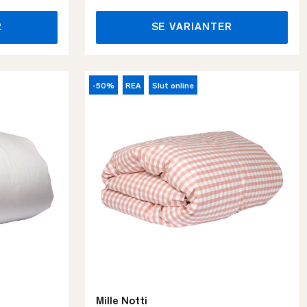
R
SE VARIANTER
-50%
REA
Slut online
Mille Notti