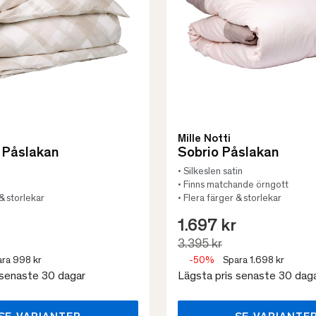
Mille Notti
 Påslakan
Sobrio Påslakan
• Silkeslen satin
• Finns matchande örngott
 & storlekar
• Flera färger & storlekar
1.697 kr
3.395 kr
ra 998 kr
-50%
Spara 1.698 kr
 senaste 30 dagar
Lägsta pris senaste 30 dag