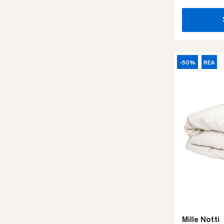
-50%
REA
Mille Notti