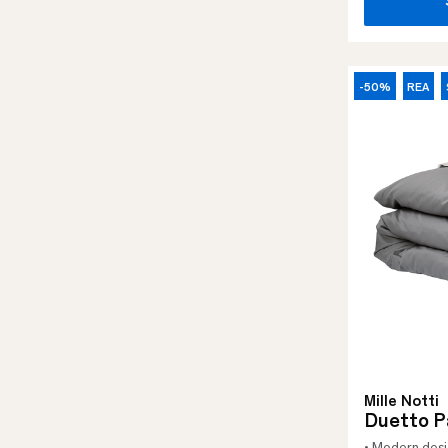
-50%
REA
Mille Notti
Duetto P