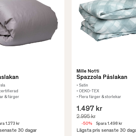
Mille Notti
åslakan
Spazzola Påslakan
nsla
• Satin
ertifierad
• OEKO-TEX
kar & färger
• Flera färger & storlekar
1.497 kr
2.995 kr
ra 1.273 kr
-50%
Spara 1.498 kr
 senaste 30 dagar
Lägsta pris senaste 30 dag