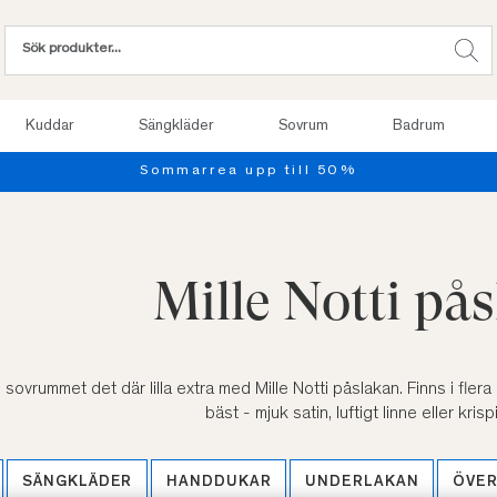
Kuddar
Sängkläder
Sovrum
Badrum
Provsov upp till 100 nätter. Läs mer
Mille Notti på
sovrummet det där lilla extra med Mille Notti påslakan. Finns i flera o
bäst - mjuk satin, luftigt linne eller kris
SÄNGKLÄDER
HANDDUKAR
UNDERLAKAN
ÖVE