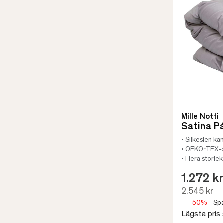
Mille Notti
Satina P
• Silkeslen kä
• OEKO-TEX-c
• Flera storle
1.272 kr
2.545 kr
-50%
Spa
Lägsta pris