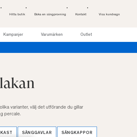
Hitta butik
Boka en sängprovning
Kontakt
Visa kundvagn
Kampanjer
Varumärken
Outlet
slakan
lika varianter, välj det utförande du gillar
pig percale.
RKAST
SÄNGGAVLAR
SÄNGKAPPOR