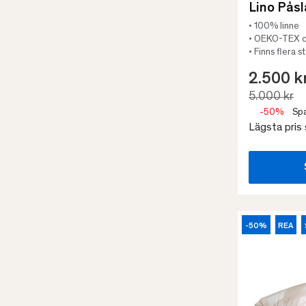
Lino Pås
• 100% linne
• OEKO-TEX ce
• Finns flera s
2.500 k
5.000 kr
-50%
Spa
Lägsta pris
-50%
REA