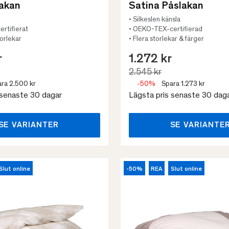
lakan
Satina Påslakan
• Silkeslen känsla
rtifierat
• OEKO-TEX-certifierad
torlekar
• Flera storlekar & färger
r
1.272 kr
2.545 kr
ra 2.500 kr
-50%
Spara 1.273 kr
 senaste 30 dagar
Lägsta pris senaste 30 dag
SE VARIANTER
SE VARIANTE
Slut online
-50%
REA
Slut online