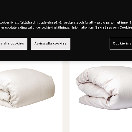
er
(45)
ookies för att förbättra din upplevelse på vår webbplats och för att visa dig personligt innehål
eller uppdatera dina val under cookie-inställningar. Information om
Sekretess och Cookie
a alla cookies
Avvisa alla cookies
Cookie ins
-50%
REA
Slut online