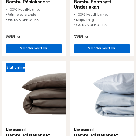
Bambu Påslakanset
Bambu Formsytt
Underlakan
• 100% lyocell-bambu
• Värmereglerande
• 100% lyocell-bambu
• GOTS & OEKO-TEX
• Miljövänligt
• GOTS & OEKO-TEX
999 kr
799 kr
SE VARIANTER
SE VARIANTER
Slut online
Movesgood
Movesgood
Bambu Påslakanset
Bambu Påslakanset