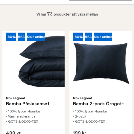
73
Vi har
produkter att välja mellan
-50%
REA
Slut online
-50%
REA
Slut online
Movesgood
Movesgood
Bambu Påslakanset
Bambu 2-pack Örngott
• 100% lyocell-bambu
• 100% lyocell-bambu
• Värmereglerande
• 2-pack
• GOTS & OEKO-TEX
• GOTS & OEKO-TEX
499 kr
199 kr