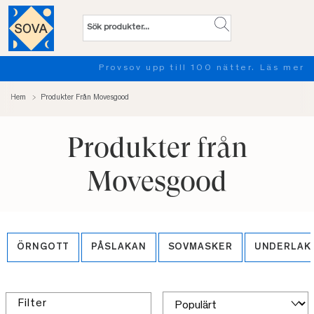
Provsov upp till 100 nätter. Läs mer
Hem
Produkter Från Movesgood
Produkter från
Movesgood
ÖRNGOTT
PÅSLAKAN
SOVMASKER
UNDERLAK
Filter