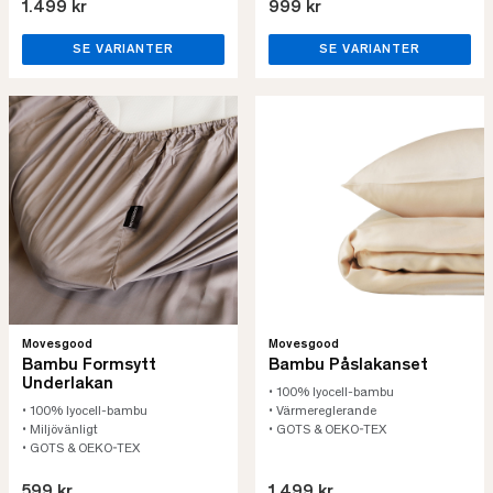
1.499 kr
999 kr
SE VARIANTER
SE VARIANTER
Movesgood
Movesgood
Bambu Formsytt
Bambu Påslakanset
Underlakan
• 100% lyocell-bambu
• 100% lyocell-bambu
• Värmereglerande
• Miljövänligt
• GOTS & OEKO-TEX
• GOTS & OEKO-TEX
599 kr
1.499 kr