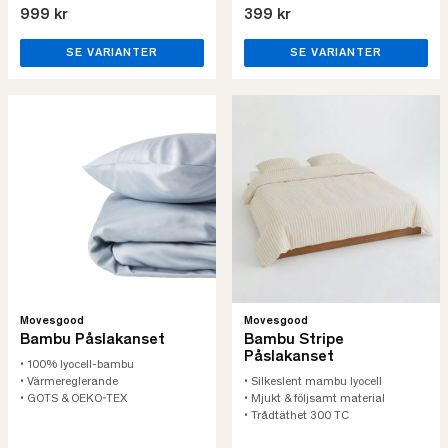
999 kr
399 kr
SE VARIANTER
SE VARIANTER
Movesgood
Movesgood
Bambu Påslakanset
Bambu Stripe
Påslakanset
• 100% lyocell-bambu
• Värmereglerande
• Silkeslent mambu lyocell
• GOTS & OEKO-TEX
• Mjukt & följsamt material
• Trådtäthet 300 TC