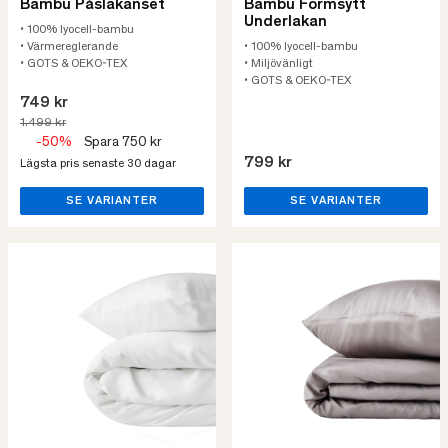
Bambu Påslakanset
Bambu Formsytt
Underlakan
• 100% lyocell-bambu
• Värmereglerande
• 100% lyocell-bambu
• GOTS & OEKO-TEX
• Miljövänligt
• GOTS & OEKO-TEX
749 kr
1.499 kr
-50%
Spara 750 kr
799 kr
Lägsta pris senaste 30 dagar
SE VARIANTER
SE VARIANTER