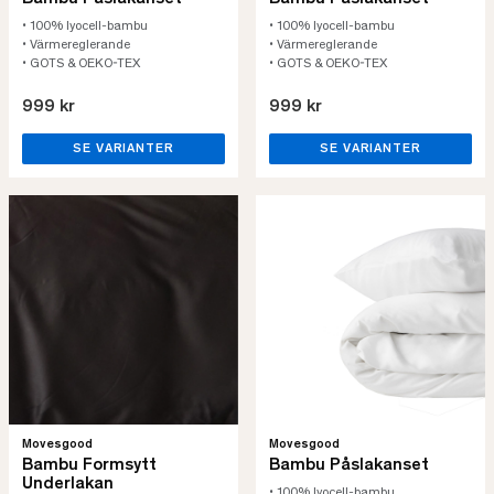
• 100% lyocell-bambu
• 100% lyocell-bambu
• Värmereglerande
• Värmereglerande
• GOTS & OEKO-TEX
• GOTS & OEKO-TEX
999 kr
999 kr
SE VARIANTER
SE VARIANTER
Movesgood
Movesgood
Bambu Formsytt
Bambu Påslakanset
Underlakan
• 100% lyocell-bambu