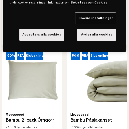
under cookie-inställningar. Information om
Sekretess och Cookies
749 kr
199 kr
1.499 kr
399 kr
Cookie inställningar
-50%
Spara 750 kr
-50%
Spara 200 kr
Lägsta pris senaste 30 dagar
Lägsta pris senaste 30 dagar
Acceptera alla cookies
Avvisa alla cookies
SE VARIANTER
SE VARIANTER
-50%
REA
Slut online
-50%
REA
Slut online
Movesgood
Movesgood
Bambu 2-pack Örngott
Bambu Påslakanset
• 100% lyocell-bambu
• 100% lyocell-bambu