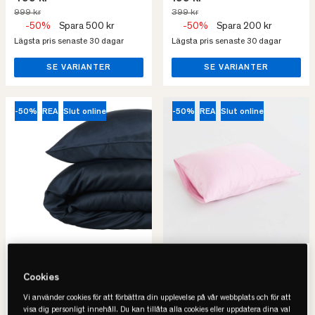
999 kr
399 kr
-50%
Spara 500 kr
-50%
Spara 200 kr
Lägsta pris senaste 30 dagar
Lägsta pris senaste 30 dagar
SE VARIANTER
SE VARIANTER
-50%
REA
Slut online
-50%
REA
Slut online
Movesgood
Movesgood
Bambu Påslakanset
Bambu 2-pack Örngott
Cookies
• 100% lyocell-bambu
• 100% lyocell-bambu
Vi använder cookies för att förbättra din upplevelse på vår webbplats och för att
• Värmereglerande
• 2-pack
visa dig personligt innehåll. Du kan tillåta alla cookies eller uppdatera dina val
• GOTS & OEKO-TEX
• GOTS & OEKO-TEX