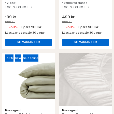
• 2-pack
• Värmereglerande
• GOTS & OEKO-TEX
• GOTS & OEKO-TEX
199 kr
499 kr
399 kr
999 kr
-50%
Spara 200 kr
-50%
Spara 500 kr
Lägsta pris senaste 30 dagar
Lägsta pris senaste 30 dagar
SE VARIANTER
SE VARIANTER
-50%
REA
Slut online
Movesgood
Movesgood