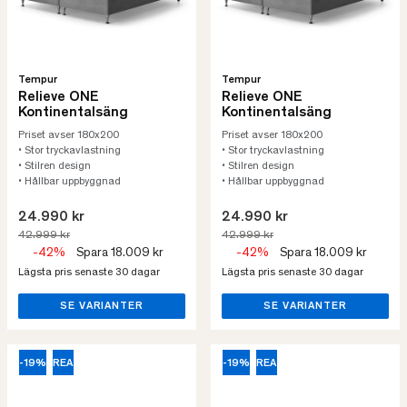
Tempur
Tempur
Relieve ONE
Relieve ONE
Kontinentalsäng
Kontinentalsäng
Priset avser 180x200
Priset avser 180x200
• Stor tryckavlastning
• Stor tryckavlastning
• Stilren design
• Stilren design
• Hållbar uppbyggnad
• Hållbar uppbyggnad
24.990 kr
24.990 kr
42.999 kr
42.999 kr
-42%
Spara 18.009 kr
-42%
Spara 18.009 kr
Lägsta pris senaste 30 dagar
Lägsta pris senaste 30 dagar
SE VARIANTER
SE VARIANTER
-19%
REA
-19%
REA