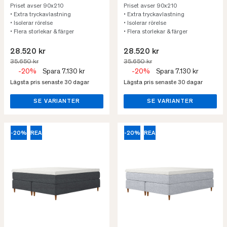
Priset avser 90x210
Priset avser 90x210
• Extra tryckavlastning
• Extra tryckavlastning
• Isolerar rörelse
• Isolerar rörelse
• Flera storlekar & färger
• Flera storlekar & färger
28.520 kr
28.520 kr
35.650 kr
35.650 kr
-20%
Spara 7.130 kr
-20%
Spara 7.130 kr
Lägsta pris senaste 30 dagar
Lägsta pris senaste 30 dagar
SE VARIANTER
SE VARIANTER
-20%
REA
-20%
REA