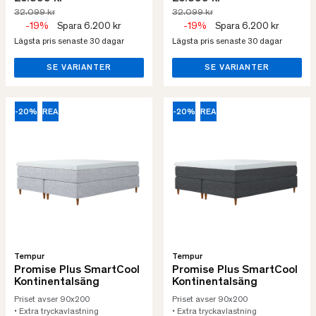
32.099 kr
32.099 kr
-19%
Spara 6.200 kr
-19%
Spara 6.200 kr
Lägsta pris senaste 30 dagar
Lägsta pris senaste 30 dagar
SE VARIANTER
SE VARIANTER
-20%
REA
-20%
REA
Tempur
Tempur
Promise Plus SmartCool
Promise Plus SmartCool
Kontinentalsäng
Kontinentalsäng
Priset avser 90x200
Priset avser 90x200
• Extra tryckavlastning
• Extra tryckavlastning