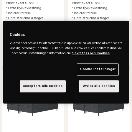
Priset avser 90x200
Priset avser 90x200
• Extra tryckavlastning
• Extra tryckavlastning
• Isolerar rörelse
• Isolerar rörelse
• Flera storlekar & färger
• Flera storlekar & färger
24.800 kr
24.800 kr
Cookies
31.000 kr
31.000 kr
-20%
Spara 6.200 kr
-20%
Spara 6.200 kr
Vi använder cookies för att förbättra din upplevelse på vår webbplats och för att
Lägsta pris senaste 30 dagar
Lägsta pris senaste 30 dagar
visa dig personligt innehåll. Du kan tillåta alla cookies eller uppdatera dina val
under cookie-inställningar. Information om
Sekretess och Cookies
SE VARIANTER
SE VARIANTER
Cookie inställningar
-20%
REA
-20%
REA
Acceptera alla cookies
Avvisa alla cookies