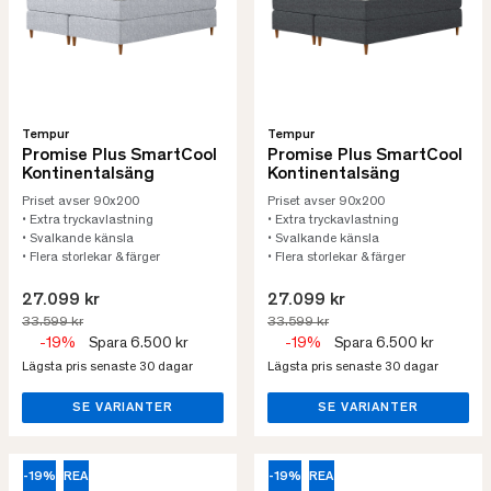
Tempur
Tempur
Promise Plus SmartCool
Promise Plus SmartCool
Kontinentalsäng
Kontinentalsäng
Priset avser 90x200
Priset avser 90x200
• Extra tryckavlastning
• Extra tryckavlastning
• Svalkande känsla
• Svalkande känsla
• Flera storlekar & färger
• Flera storlekar & färger
27.099 kr
27.099 kr
33.599 kr
33.599 kr
-19%
Spara 6.500 kr
-19%
Spara 6.500 kr
Lägsta pris senaste 30 dagar
Lägsta pris senaste 30 dagar
SE VARIANTER
SE VARIANTER
-19%
REA
-19%
REA