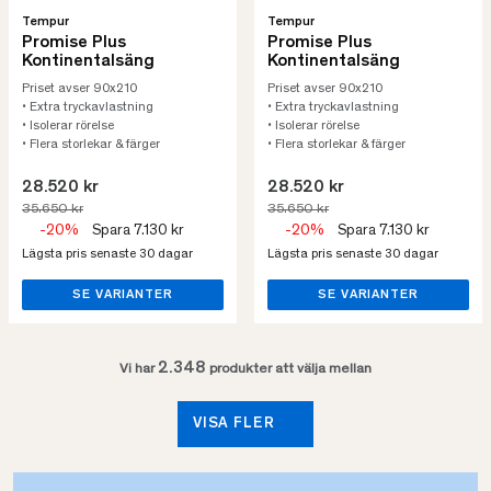
Tempur
Tempur
Promise Plus
Promise Plus
Kontinentalsäng
Kontinentalsäng
Priset avser 90x210
Priset avser 90x210
• Extra tryckavlastning
• Extra tryckavlastning
• Isolerar rörelse
• Isolerar rörelse
• Flera storlekar & färger
• Flera storlekar & färger
28.520 kr
28.520 kr
35.650 kr
35.650 kr
-20%
Spara 7.130 kr
-20%
Spara 7.130 kr
Lägsta pris senaste 30 dagar
Lägsta pris senaste 30 dagar
SE VARIANTER
SE VARIANTER
2.348
Vi har
produkter att välja mellan
VISA FLER