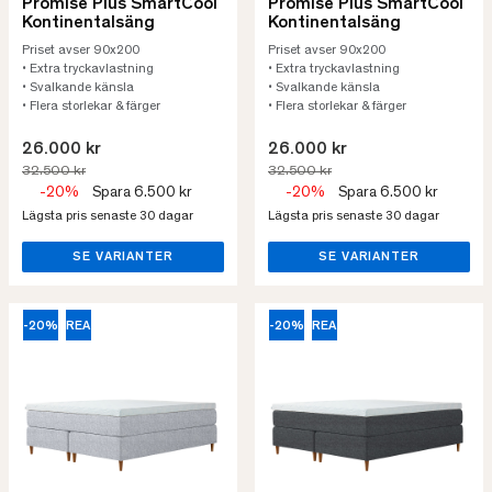
Promise Plus SmartCool
Promise Plus SmartCool
Kontinentalsäng
Kontinentalsäng
Priset avser 90x200
Priset avser 90x200
• Extra tryckavlastning
• Extra tryckavlastning
• Svalkande känsla
• Svalkande känsla
• Flera storlekar & färger
• Flera storlekar & färger
26.000 kr
26.000 kr
32.500 kr
32.500 kr
-20%
Spara 6.500 kr
-20%
Spara 6.500 kr
Lägsta pris senaste 30 dagar
Lägsta pris senaste 30 dagar
SE VARIANTER
SE VARIANTER
-20%
REA
-20%
REA