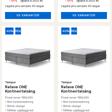
-19%
Spara 6.500 kr
-19%
Spara 6.500 kr
Lägsta pris senaste 30 dagar
Lägsta pris senaste 30 dagar
SE VARIANTER
SE VARIANTER
-40%
REA
-40%
REA
Tempur
Tempur
Relieve ONE
Relieve ONE
Kontinentalsäng
Kontinentalsäng
Priset avser 180x200
Priset avser 180x200
• Stor tryckavlastning
• Stor tryckavlastning
• Stilren design
• Stilren design
• Hållbar uppbyggnad
• Hållbar uppbyggnad