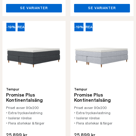
SE VARIANTER
SE VARIANTER
-19%
REA
-19%
REA
Tempur
Tempur
Promise Plus
Promise Plus
Kontinentalsäng
Kontinentalsäng
Priset avser 90x200
Priset avser 90x200
• Extra tryckavlastning
• Extra tryckavlastning
• Isolerar rörelse
• Isolerar rörelse
• Flera storlekar & färger
• Flera storlekar & färger
25.899 kr
25.899 kr