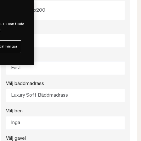
120x200
l. Du kan tillåta
Välj färg
s
Antracit
tällningar
Välj fasthet
Fast
Välj bäddmadrass
Luxury Soft Bäddmadrass
Välj ben
Inga
Välj gavel