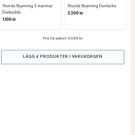
Stunda Skymning 3-kammar
Stunda Skymning Duntäcke
Dunkudde
2.299 kr
1.199 kr
Pris för paket:
5.066 kr
LÄGG
4
PRODUKTER I VARUKORGEN