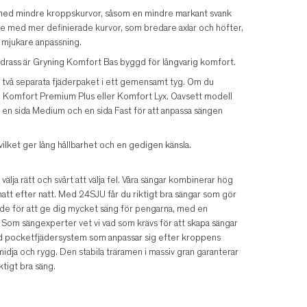
med mindre kroppskurvor, såsom en mindre markant svank
r de med mer definierade kurvor, som bredare axlar och höfter,
n mjukare anpassning.
rass är Gryning Komfort Bas byggd för långvarig komfort.
två separata fjäderpaket i ett gemensamt tyg. Om du
ng Komfort Premium Plus eller Komfort Lyx. Oavsett modell
er en sida Medium och en sida Fast för att anpassa sängen
 vilket ger lång hållbarhet och en gedigen känsla.
älja rätt och svårt att välja fel. Våra sängar kombinerar hög
tt efter natt. Med 24SJU får du riktigt bra sängar som gör
ade för att ge dig mycket säng för pengarna, med en
 Som sängexperter vet vi vad som krävs för att skapa sängar
ed pocketfjädersystem som anpassar sig efter kroppens
 midja och rygg. Den stabila träramen i massiv gran garanterar
ktigt bra säng.