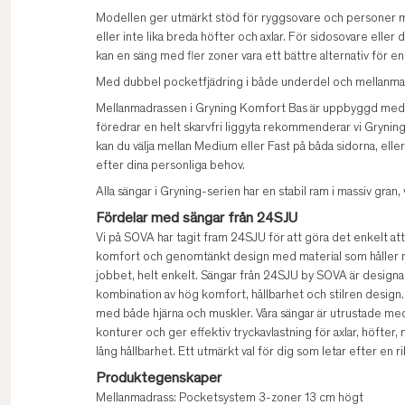
Modellen ger utmärkt stöd för ryggsovare och personer 
eller inte lika breda höfter och axlar. För sidosovare elle
kan en säng med fler zoner vara ett bättre alternativ för e
Med dubbel pocketfjädring i både underdel och mellanmad
Mellanmadrassen i Gryning Komfort Bas är uppbyggd med 
föredrar en helt skarvfri liggyta rekommenderar vi Gryni
kan du välja mellan Medium eller Fast på båda sidorna, ell
efter dina personliga behov.
Alla sängar i Gryning-serien har en stabil ram i massiv gran,
Fördelar med sängar från 24SJU
Vi på SOVA har tagit fram 24SJU för att göra det enkelt att v
komfort och genomtänkt design med material som håller na
jobbet, helt enkelt. Sängar från 24SJU by SOVA är design
kombination av hög komfort, hållbarhet och stilren design.
med både hjärna och muskler. Våra sängar är utrustade m
konturer och ger effektiv tryckavlastning för axlar, höfter,
lång hållbarhet. Ett utmärkt val för dig som letar efter en ri
Produktegenskaper
Mellanmadrass: Pocketsystem 3-zoner 13 cm högt