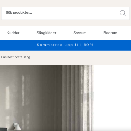
Kuddar
Sängkläder
Sovrum
Badrum
Provsov upp till 100 nätter. Läs mer
 Bas Kontinentalsäng