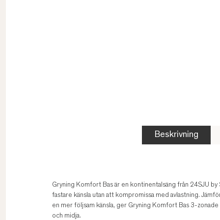
Beskrivning
Gryning Komfort Bas är en kontinentalsäng från 24SJU by
fastare känsla utan att kompromissa med avlastning. Jämfö
en mer följsam känsla, ger Gryning Komfort Bas 3-zonade fj
och midja.