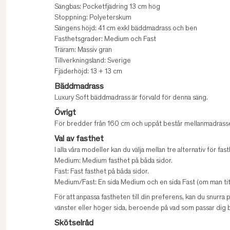
Sängbas: Pocketfjädring 13 cm hög
Stoppning: Polyeterskum
Sängens höjd: 41 cm exkl bäddmadrass och ben
Fasthetsgrader: Medium och Fast
Träram: Massiv gran
Tillverkningsland: Sverige
Fjäderhöjd: 13 + 13 cm
Bäddmadrass
Luxury Soft bäddmadrass är förvald för denna säng.
Övrigt
För bredder från 160 cm och uppåt består mellanmadrasse
Val av fasthet
I alla våra modeller kan du välja mellan tre alternativ för fast
Medium: Medium fasthet på båda sidor.
Fast: Fast fasthet på båda sidor.
Medium/Fast: En sida Medium och en sida Fast (om man titt
För att anpassa fastheten till din preferens, kan du snurra
vänster eller höger sida, beroende på vad som passar dig b
Skötselråd