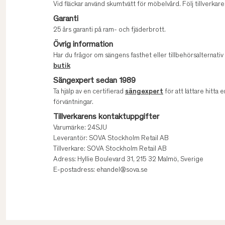
Vid fläckar använd skumtvätt för möbelvård. Följ tillverk
Garanti
25 års garanti på ram- och fjäderbrott.
Övrig information
Har du frågor om sängens fasthet eller tillbehörsalternati
butik
Sängexpert sedan 1989
Ta hjälp av en certifierad
sängexpert
för att lättare hitta e
förväntningar.
Tillverkarens kontaktuppgifter
Varumärke: 24SJU
Leverantör: SOVA Stockholm Retail AB
Tillverkare: SOVA Stockholm Retail AB
Adress: Hyllie Boulevard 31, 215 32 Malmö, Sverige
E-postadress: ehandel@sova.se