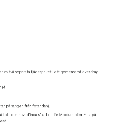
n av två separata fjäderpaket i ett gemensamt överdrag.
het:
ar på sängen från fotändan).
 på fot- och huvudända så att du får Medium eller Fast på
äst.