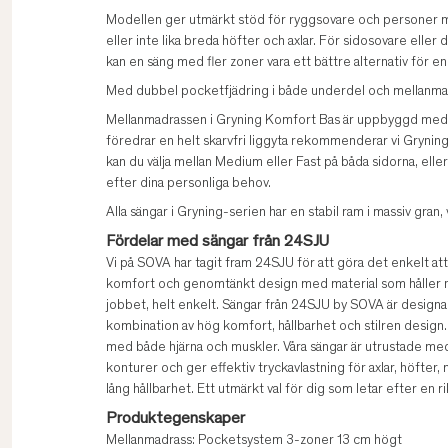
Modellen ger utmärkt stöd för ryggsovare och personer 
eller inte lika breda höfter och axlar. För sidosovare elle
kan en säng med fler zoner vara ett bättre alternativ för e
Med dubbel pocketfjädring i både underdel och mellanmad
Mellanmadrassen i Gryning Komfort Bas är uppbyggd med 
föredrar en helt skarvfri liggyta rekommenderar vi Gryni
kan du välja mellan Medium eller Fast på båda sidorna, ell
efter dina personliga behov.
Alla sängar i Gryning-serien har en stabil ram i massiv gran,
Fördelar med sängar från 24SJU
Vi på SOVA har tagit fram 24SJU för att göra det enkelt att v
komfort och genomtänkt design med material som håller na
jobbet, helt enkelt. Sängar från 24SJU by SOVA är design
kombination av hög komfort, hållbarhet och stilren design.
med både hjärna och muskler. Våra sängar är utrustade m
konturer och ger effektiv tryckavlastning för axlar, höfter,
lång hållbarhet. Ett utmärkt val för dig som letar efter en ri
Produktegenskaper
Mellanmadrass: Pocketsystem 3-zoner 13 cm högt