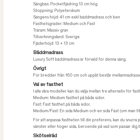
Sängbas: Pocketfjädring 13 cm hög
Stoppning: Polyeterskum
Sängens höjd: 41 cm exkl bäddmadrass och ben
Fasthetsgrader: Medium och Fast
Träram: Massiv gran
Tillverkningsland: Sverige
Fjäderhöjd: 13 + 13 cm
Bäddmadrass
Luxury Soft bäddmadrass är förvald för denna säng.
Övrigt
För bredder från 160 cm och uppåt består mellanmadrasse
Val av fasthet
I alla våra modeller kan du välja mellan tre alternativ för fast
Medium: Medium fasthet på båda sidor.
Fast: Fast fasthet på båda sidor.
Medium/Fast: En sida Medium och en sida Fast (om man titt
För att anpassa fastheten till din preferens, kan du snurra
vänster eller höger sida, beroende på vad som passar dig b
Skötselråd