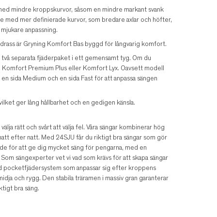
med mindre kroppskurvor, såsom en mindre markant svank
r de med mer definierade kurvor, som bredare axlar och höfter,
n mjukare anpassning.
rass är Gryning Komfort Bas byggd för långvarig komfort.
två separata fjäderpaket i ett gemensamt tyg. Om du
ng Komfort Premium Plus eller Komfort Lyx. Oavsett modell
er en sida Medium och en sida Fast för att anpassa sängen
 vilket ger lång hållbarhet och en gedigen känsla.
älja rätt och svårt att välja fel. Våra sängar kombinerar hög
tt efter natt. Med 24SJU får du riktigt bra sängar som gör
ade för att ge dig mycket säng för pengarna, med en
 Som sängexperter vet vi vad som krävs för att skapa sängar
ed pocketfjädersystem som anpassar sig efter kroppens
 midja och rygg. Den stabila träramen i massiv gran garanterar
ktigt bra säng.