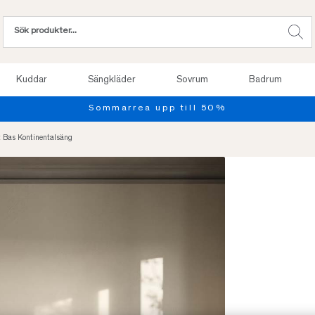
Kuddar
Sängkläder
Sovrum
Badrum
Provsov upp till 100 nätter. Läs mer
 Bas Kontinentalsäng