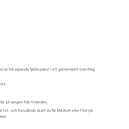
n av två separata fjäderpaket i ett gemensamt överdrag.
het:
ar på sängen från fotändan).
 på fot- och huvudända så att du får Medium eller Fast på
äst.