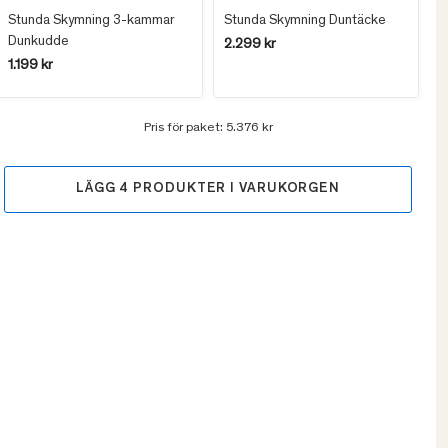
Stunda Skymning 3-kammar
Stunda Skymning Duntäcke
Dunkudde
2.299 kr
1.199 kr
Pris för paket:
5.376 kr
LÄGG
4
PRODUKTER I VARUKORGEN