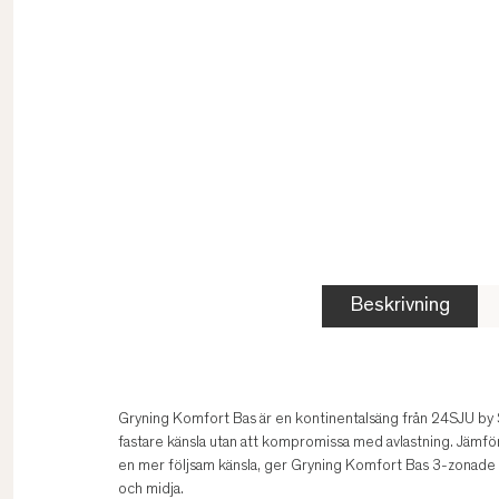
Beskrivning
Gryning Komfort Bas är en kontinentalsäng från 24SJU by
fastare känsla utan att kompromissa med avlastning. Jämfö
en mer följsam känsla, ger Gryning Komfort Bas 3-zonade fj
och midja.