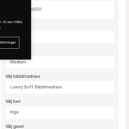
160x200
l. Du kan tillåta
Välj färg
s
Grå
tällningar
Välj fasthet
Medium
Välj bäddmadrass
Luxury Soft Bäddmadrass
Välj ben
Inga
Välj gavel