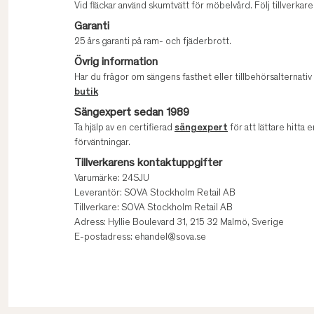
Vid fläckar använd skumtvätt för möbelvård. Följ tillverk
Garanti
25 års garanti på ram- och fjäderbrott.
Övrig information
Har du frågor om sängens fasthet eller tillbehörsalternati
butik
Sängexpert sedan 1989
Ta hjälp av en certifierad
sängexpert
för att lättare hitta e
förväntningar.
Tillverkarens kontaktuppgifter
Varumärke: 24SJU
Leverantör: SOVA Stockholm Retail AB
Tillverkare: SOVA Stockholm Retail AB
Adress: Hyllie Boulevard 31, 215 32 Malmö, Sverige
E-postadress: ehandel@sova.se