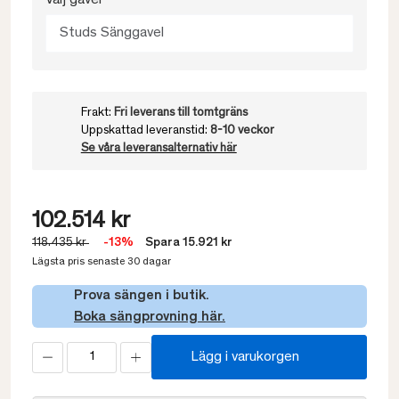
Välj gavel
Studs Sänggavel
Frakt:
Fri leverans till tomtgräns
Uppskattad leveranstid:
8-10 veckor
Se våra leveransalternativ här
102.514 kr
118.435 kr
-13%
Spara 15.921 kr
Lägsta pris senaste 30 dagar
Prova sängen i butik.
Boka sängprovning här.
Lägg i varukorgen