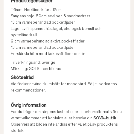
Produktegenskaper
Träram: Norrländsk furu 12cm
Sängens höjd: 59cm exkl ben & bäddmadrass
13 cm värmebehandlad pocketfjäder
Lager av finspunnet hästtagel, ekologisk bomull och
nyzeeländsk ull
9 cm värmebehandlad aktiva pocketfjäder
13 cm värmebehandlad pocketfjäder
Förstärkta hörn med kokosnötfiber och lin
Tillverkningsland: Sverige
Märkning: GOTS - certifierad
Skötselråd
Vid fläckar använd skumtvätt för möbelvård. Följ tillverkarens
rekommendationer.
Övrig information
Har du frågor om sängens fasthet eller tillbehörsalternativ är du
varmt välkommen att kontakta eller besöka din
SOVA-butik
Observera att bilden inte ändras efter valet på av produktens
storlek.