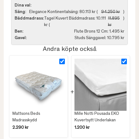
Dina val:
Säng:
Elegance Kontinentalsäng: 80.113 kr (
94.250 kr
)
Bäddmadrass:
Tagel Kuvert Bäddmadrass: 10.111
11.895
)
kr (
kr
Ben:
Flute Brons 12 Cm: 1.495 kr
Gavel:
Studs Sänggavel: 10.795 kr
Andra köpte också
Mattsons Beds
Mille Notti Pousada EKO
Madrasskydd
Kuvertsytt Underlakan
2.290 kr
1.200 kr