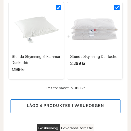
Stunda Skymning 3-kammar
Stunda Skymning Duntäcke
Dunkudde
2.299 kr
1.199 kr
Pris för paket:
6.988 kr
LÄGG
4
PRODUKTER I VARUKORGEN
Beskrivning
Leveransalternativ