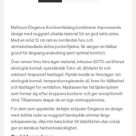
Mattsons Elegance Kontinentalsäng kombinerar imponerande
design med noggrant utvalda material för en god natts sömn.
Med en solid 12 cm ram av norrländsk furu och
värmebehandlade aktiva pocketfjädrar, får sängen en hållbar
grund för långvarig användning samt optimal komfort.
Över ramen finns flera lager material, inklusive GOTS-certifierad
ekologisk bomull, nyzeeländsk Toko-ull, slitstarkt lin och
exklusivt finspunnet hästtagel. Plymån består av flera lager: len
ekologisk bomull, temperaturreglerande ull, linne för hållbarhet
och hästtagel för ventilation. Madrassen har två fjädersystem
som formar sig efter kroppens konturer och ger exceptionellt
stöd. Tillsammans skapar de en lugn sömnupplevelse.
För dem som uppskattar detaljer erbjuder Elegance en design
med dubbla rader av noggrant handsydda sömmar längs
sidopanelerna, vilka inte bara bidrar till stabiliteten utan också
ger en känsla av hantverksskicklighet.