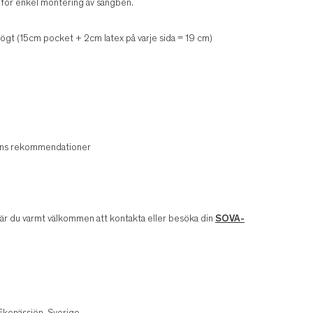
för enkel montering av sängben.
ögt (15cm pocket + 2cm latex på varje sida = 19 cm)
arens rekommendationer
v är du varmt välkommen att kontakta eller besöka din
SOVA-