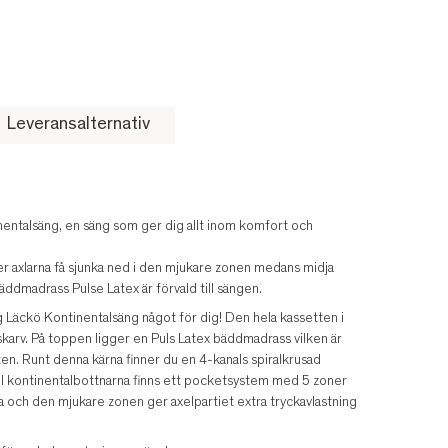
Leveransalternativ
inentalsäng, en säng som ger dig allt inom komfort och
r axlarna få sjunka ned i den mjukare zonen medans midja
äddmadrass Pulse Latex är förvald till sängen.
g Läckö Kontinentalsäng något för dig! Den hela kassetten i
skarv. På toppen ligger en Puls Latex bäddmadrass vilken är
en. Runt denna kärna finner du en 4-kanals spiralkrusad
. I kontinentalbottnarna finns ett pocketsystem med 5 zoner
ja och den mjukare zonen ger axelpartiet extra tryckavlastning