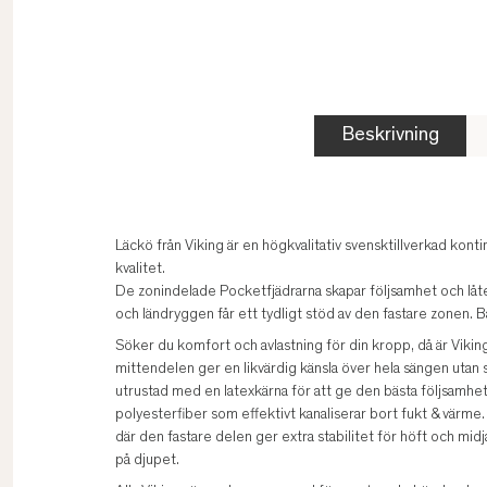
Beskrivning
Läckö från Viking är en högkvalitativ svensktillverkad kont
kvalitet.
De zonindelade Pocketfjädrarna skapar följsamhet och låte
och ländryggen får ett tydligt stöd av den fastare zonen. B
Söker du komfort och avlastning för din kropp, då är Vikin
mittendelen ger en likvärdig känsla över hela sängen utan 
utrustad med en latexkärna för att ge den bästa följsamhet
polyesterfiber som effektivt kanaliserar bort fukt & värme
där den fastare delen ger extra stabilitet för höft och mid
på djupet.