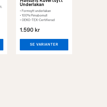
Havsbris Kuvertsytt
Underlakan
t.
• Formsytt underlakan
• 100% Pimabomull
• OEKO-TEX-Certifierad
1.590 kr
659 kr
SE VARIANTER
SE VA