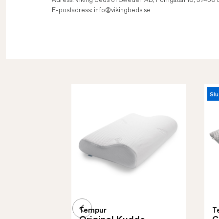
Adress: Viking Beds of Sweden AB, Forngatan 16, 57450 
E-postadress: info@vikingbeds.se
Slu
Tempur
T