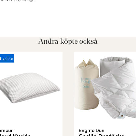
Ekenässjön, Sverige
Andra köpte också
t online
empur
Engmo Dun