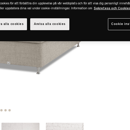
ookies för att förbättra din upplevelse på vår webbplats och för att visa dig personligt innehål
eller uppdatera dina val under cookie-inställningar. Information om
Sekretess och Cookie
a alla cookies
Avvisa alla cookies
Cookie ins