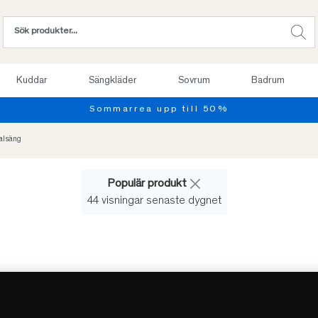
Kuddar
Sängkläder
Sovrum
Badrum
Provsov upp till 100
alsäng
-39%
REA
Populär produkt
44 visningar senaste dygnet