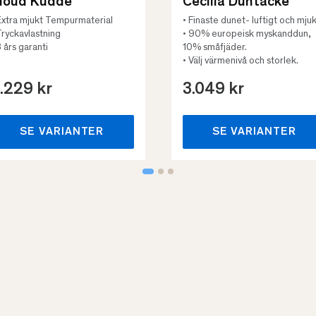
loud Kudde
Cecilia Duntäcke
Extra mjukt Tempurmaterial
• Finaste dunet- luftigt och mjuk
Tryckavlastning
• 90% europeisk myskanddun,
3 års garanti
10% småfjäder.
• Välj värmenivå och storlek.
.229 kr
3.049 kr
SE VARIANTER
SE VARIANTER