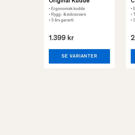
Original Kudde
C
• Ergonomisk kudde
• 
• Rygg- & sidosovare
• 
• 3 års garanti
• 
1.399 kr
2
SE VARIANTER