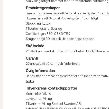
Alla Viking sängar kommer med förmonterade hörnbeslag 
Produktegenskaper
I mellanmadrassen finns ett 5-zonat pocketsystem 15 cm h
I basen finns ett 3-zonat Pocketsystem 13 cm högt
Stoppning: Latex
Tillverkningsland: Sverige
Certifieringar: FSC, OEKO-TEX
Sängens höjd 50 cm exkl. bäddmadrass och ben
Skötselråd
Vid fläckar använd skumtvätt för möbelvård. Följ tillverk
Garanti
25 års garanti på ram- och fjäderbrott
Övrig information
Har du frågor om sängens fasthet eller tillbehörsalternati
butik
Tillverkarens kontaktuppgifter
Varumärke: Viking
Leverantör: Viking
Tillverkare: Viking Beds of Sweden AB