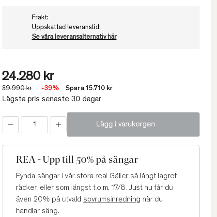
Frakt:
Uppskattad leveranstid:
Se våra leveransalternativ här
24.280 kr
39.990 kr
-39%
Spara 15.710 kr
Lägsta pris senaste 30 dagar
Lägg i varukorgen
REA - Upp till 50% på sängar
Fynda sängar i vår stora rea! Gäller så långt lagret
räcker, eller som längst t.o.m. 17/8. Just nu får du
även 20% på utvald
sovrumsinredning
när du
handlar säng.