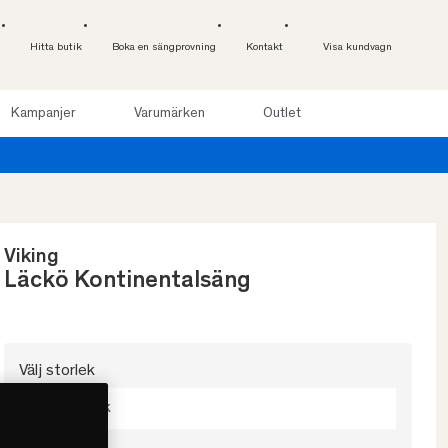
Hitta butik
Boka en sängprovning
Kontakt
Visa kundvagn
Kampanjer
Varumärken
Outlet
 nätter. Läs mer
Viking
Läckö Kontinentalsäng
Välj storlek
Välj storlek