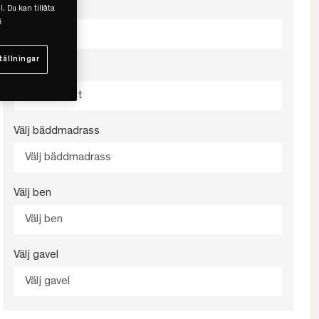
Välj färg
l. Du kan tillåta
s
Välj färg
tällningar
Välj fasthet
Välj fasthet
Välj bäddmadrass
Välj bäddmadrass
Välj ben
Välj ben
Välj gavel
Välj gavel