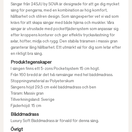
Sängar från 24SJU by SOVA är designade för att ge dig mycket
säng för pengarna, med en kombination av hög komfort,
hållbarhet och stilren design. Som sängexperter vet vi vad som
krävs för att skapa sängar med både hjärna och muskler. Våra
sängar är utrustade med pocketfjädersystem som anpassar sig
efter kroppens konturer och ger effektiv tryckavlastning för
axlar, höfter, midja och rygg. Den stabila träramen i massiv gran
garanterar lång hållbarhet. Ett utmärkt val för dig som letar efter
en riktigt bra säng.
Produktegenskaper
I sängen finns ett 5-zons Pocketsystem 15 cm högt.
Från 160 bredd är det två ramsängar med hel bäddmadrass.
Stoppningsmaterial av Polyeterskum
Sängens höjd 29,5 cm exkl bäddmadrass och ben
Träram: Massiv gran
Tillverkningsland: Sverige
Fjäderhöjd: 15 cm
Bäddmadrass
Luxury Soft Bäddmadrass är förvald för denna säng.
Övrigt