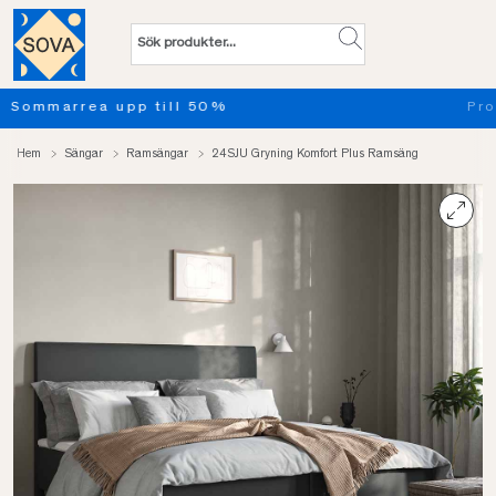
Provsov upp till 100 nätter. Läs mer
Hem
Sängar
Ramsängar
24SJU Gryning Komfort Plus Ramsäng