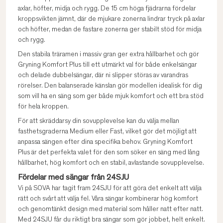
axlar, höfter, midja och rygg. De 15 cm höga fjädrarna fördelar
kroppsvikten jämnt, där de mjukare zonerna lindrar tryck på axlar
och höfter, medan de fastare zonerna ger stabilt stöd för midja
och rygg.
Den stabila träramen i massiv gran ger extra hållbarhet och gör
Gryning Komfort Plus till ett utmärkt val för både enkelsängar
och delade dubbelsängar, där ni slipper störas av varandras
rörelser. Den balanserade känslan gör modellen idealisk för dig
som vill ha en säng som ger både mjuk komfort och ett bra stöd
för hela kroppen.
För att skräddarsy din sovupplevelse kan du välja mellan
fasthetsgraderna Medium eller Fast, vilket gör det möjligt att
anpassa sängen efter dina specifika behov. Gryning Komfort
Plus är det perfekta valet för den som söker en säng med lång
hållbarhet, hög komfort och en stabil, avlastande sovupplevelse.
Fördelar med sängar från 24SJU
Vi på SOVA har tagit fram 24SJU för att göra det enkelt att välja
rätt och svårt att välja fel. Våra sängar kombinerar hög komfort
och genomtänkt design med material som håller natt efter natt.
Med 24SJU får du riktigt bra sängar som gör jobbet, helt enkelt.