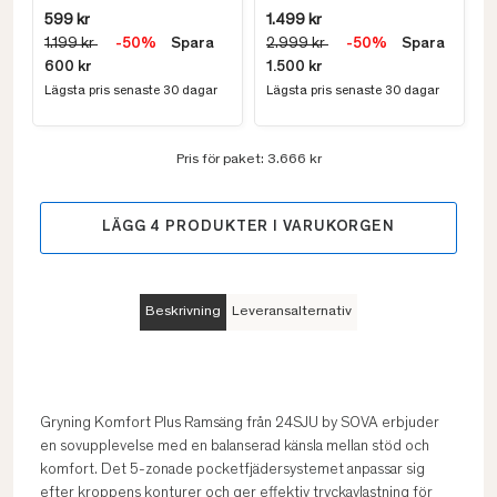
599 kr
1.499 kr
1.199 kr
-50%
Spara
2.999 kr
-50%
Spara
600 kr
1.500 kr
Lägsta pris senaste 30 dagar
Lägsta pris senaste 30 dagar
Pris för paket:
3.666 kr
LÄGG
4
PRODUKTER I VARUKORGEN
Beskrivning
Leveransalternativ
Gryning Komfort Plus Ramsäng från 24SJU by SOVA erbjuder
en sovupplevelse med en balanserad känsla mellan stöd och
komfort. Det 5-zonade pocketfjädersystemet anpassar sig
efter kroppens konturer och ger effektiv tryckavlastning för