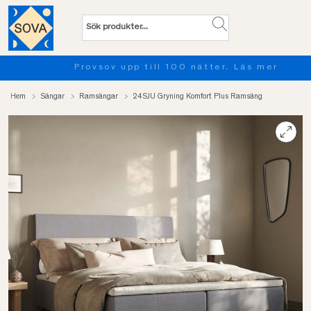
Provsov upp till 100 nätter. Läs mer
Hem
Sängar
Ramsängar
24SJU Gryning Komfort Plus Ramsäng