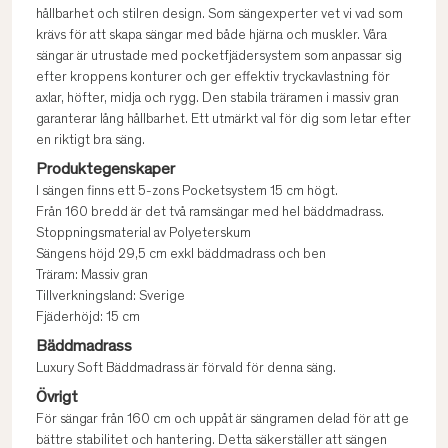
hållbarhet och stilren design. Som sängexperter vet vi vad som
krävs för att skapa sängar med både hjärna och muskler. Våra
sängar är utrustade med pocketfjädersystem som anpassar sig
efter kroppens konturer och ger effektiv tryckavlastning för
axlar, höfter, midja och rygg. Den stabila träramen i massiv gran
garanterar lång hållbarhet. Ett utmärkt val för dig som letar efter
en riktigt bra säng.
Produktegenskaper
I sängen finns ett 5-zons Pocketsystem 15 cm högt.
Från 160 bredd är det två ramsängar med hel bäddmadrass.
Stoppningsmaterial av Polyeterskum
Sängens höjd 29,5 cm exkl bäddmadrass och ben
Träram: Massiv gran
Tillverkningsland: Sverige
Fjäderhöjd: 15 cm
Bäddmadrass
Luxury Soft Bäddmadrass är förvald för denna säng.
Övrigt
För sängar från 160 cm och uppåt är sängramen delad för att ge
bättre stabilitet och hantering. Detta säkerställer att sängen