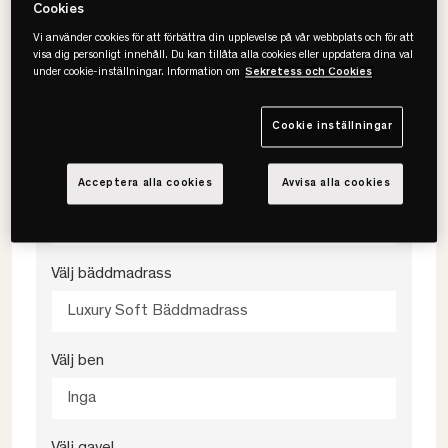
Cookies
120x200
Vi använder cookies för att förbättra din upplevelse på vår webbplats och för att
visa dig personligt innehåll. Du kan tillåta alla cookies eller uppdatera dina val
under cookie-inställningar. Information om
Sekretess och Cookies
Välj färg
Cookie inställningar
Grå
Acceptera alla cookies
Avvisa alla cookies
Välj fasthet
Medium
Välj bäddmadrass
Luxury Soft Bäddmadrass
Välj ben
Inga