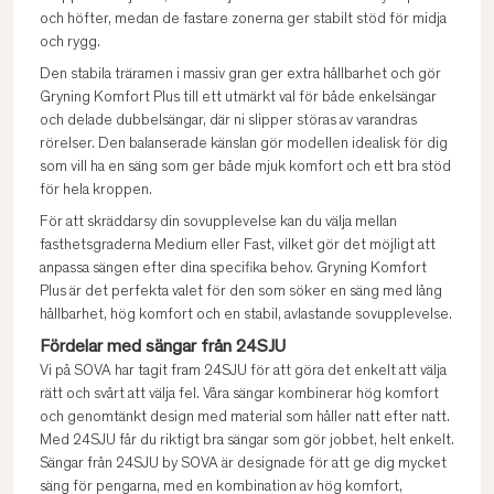
och höfter, medan de fastare zonerna ger stabilt stöd för midja
och rygg.
Den stabila träramen i massiv gran ger extra hållbarhet och gör
Gryning Komfort Plus till ett utmärkt val för både enkelsängar
och delade dubbelsängar, där ni slipper störas av varandras
rörelser. Den balanserade känslan gör modellen idealisk för dig
som vill ha en säng som ger både mjuk komfort och ett bra stöd
för hela kroppen.
För att skräddarsy din sovupplevelse kan du välja mellan
fasthetsgraderna Medium eller Fast, vilket gör det möjligt att
anpassa sängen efter dina specifika behov. Gryning Komfort
Plus är det perfekta valet för den som söker en säng med lång
hållbarhet, hög komfort och en stabil, avlastande sovupplevelse.
Fördelar med sängar från 24SJU
Vi på SOVA har tagit fram 24SJU för att göra det enkelt att välja
rätt och svårt att välja fel. Våra sängar kombinerar hög komfort
och genomtänkt design med material som håller natt efter natt.
Med 24SJU får du riktigt bra sängar som gör jobbet, helt enkelt.
Sängar från 24SJU by SOVA är designade för att ge dig mycket
säng för pengarna, med en kombination av hög komfort,