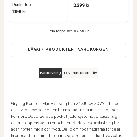
Dunkudde
2.299 kr
1.199 kr
Pris för paket:
5.066 kr
LÄGG
4
PRODUKTER I VARUKORGEN
Beskrivning
Leveransalternativ
Gryning Komfort Plus Ramsäng från 24SJU by SOVA erbjuder
en sovupplevelse med en balanserad känsla mellan stöd och
komfort. Det 5-zonade pocketfjädersystemet anpassar sig
efter kroppens konturer och ger effektiv tryckavlastning för
axlar, höfter, midja och rygg. De 15 cm höga fjädrarna fördelar
kroppsvikten jämnt, där de mjukare zonerna lindrar tryck på axlar