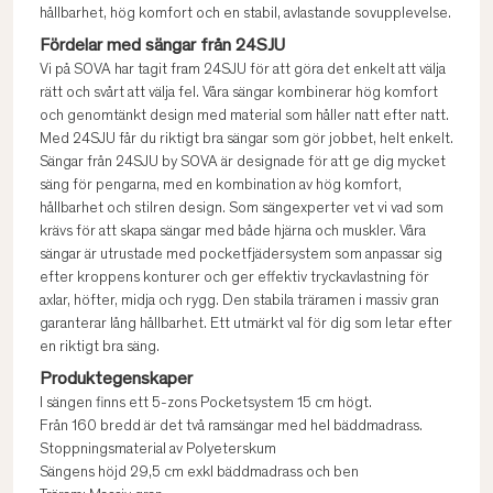
hållbarhet, hög komfort och en stabil, avlastande sovupplevelse.
Fördelar med sängar från 24SJU
Vi på SOVA har tagit fram 24SJU för att göra det enkelt att välja
rätt och svårt att välja fel. Våra sängar kombinerar hög komfort
och genomtänkt design med material som håller natt efter natt.
Med 24SJU får du riktigt bra sängar som gör jobbet, helt enkelt.
Sängar från 24SJU by SOVA är designade för att ge dig mycket
säng för pengarna, med en kombination av hög komfort,
hållbarhet och stilren design. Som sängexperter vet vi vad som
krävs för att skapa sängar med både hjärna och muskler. Våra
sängar är utrustade med pocketfjädersystem som anpassar sig
efter kroppens konturer och ger effektiv tryckavlastning för
axlar, höfter, midja och rygg. Den stabila träramen i massiv gran
garanterar lång hållbarhet. Ett utmärkt val för dig som letar efter
en riktigt bra säng.
Produktegenskaper
I sängen finns ett 5-zons Pocketsystem 15 cm högt.
Från 160 bredd är det två ramsängar med hel bäddmadrass.
Stoppningsmaterial av Polyeterskum
Sängens höjd 29,5 cm exkl bäddmadrass och ben