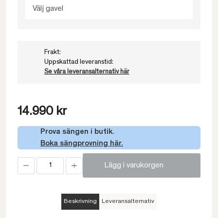
Välj gavel
Frakt:
Uppskattad leveranstid:
Se våra leveransalternativ här
14.990 kr
Prova sängen i butik.
Boka sängprovning här.
Lägg i varukorgen
Beskrivning
Leveransalternativ