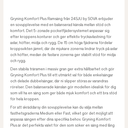
Gryning Komfort Plus Ramsäng från 24SJU by SOVA erbjuder
en sovupplevelse med en balanserad känsla mellan stöd och
komfort. Det 5-zonade pocketfjädersystemet anpassar sig
efter kroppens konturer och ger effektiv tryckavlastning för
axlar, höfter, midja och rygg. De 15 cm höga fjädrarna fördelar
kroppsvikten jämnt, där de mjukare zonerna lindrar tryck på axlar
och höfter, medan de fastare zonerna ger stabilt stöd för midja
och rygg.
Den stabila träramen i massiv gran ger extra hållbarhet och gör
Gryning Komfort Plus till ett utmärkt val för både enkelsängar
och delade dubbelsängar, där ni slipper störas av varandras
rörelser. Den balanserade känslan gör modellen idealisk för dig
som vill ha en säng som ger både mjuk komfort och ett bra stöd
för hela kroppen.
För att skräddarsy din sovupplevelse kan du välja mellan
fasthetsgraderna Medium eller Fast, vilket gör det möjligt att
anpassa sängen efter dina specifika behov. Gryning Komfort
Plus är det perfekta valet för den som söker en säng med lång