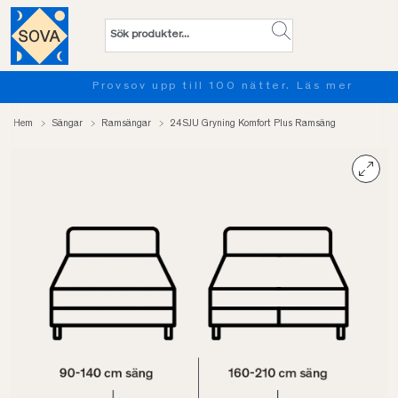
Provsov upp till 100 nätter. Läs mer
Hem
Sängar
Ramsängar
24SJU Gryning Komfort Plus Ramsäng