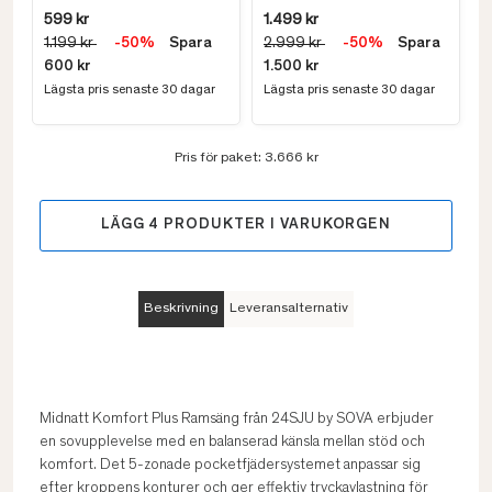
599 kr
1.499 kr
1.199 kr
-50%
Spara
2.999 kr
-50%
Spara
600 kr
1.500 kr
Lägsta pris senaste 30 dagar
Lägsta pris senaste 30 dagar
Pris för paket:
3.666 kr
LÄGG
4
PRODUKTER I VARUKORGEN
Beskrivning
Leveransalternativ
Midnatt Komfort Plus Ramsäng från 24SJU by SOVA erbjuder
en sovupplevelse med en balanserad känsla mellan stöd och
komfort. Det 5-zonade pocketfjädersystemet anpassar sig
efter kroppens konturer och ger effektiv tryckavlastning för