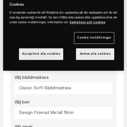
Cookies
120x200
Vi använder cookies för att förbättra din upplevelse på vår webbplats och för att
visa dig personligt innehåll. Du kan tillåta alla cookies eller uppdatera dina val
under cookie-inställningar. Information om
Sekretess och Cookies
Välj färg
Cookie inställningar
Grå
Välj fasthet
Acceptera alla cookies
Avvisa alla cookies
Medium
Välj bäddmadrass
Classic Soft Bäddmadrass
Välj ben
Design Polerad Metall 18cm