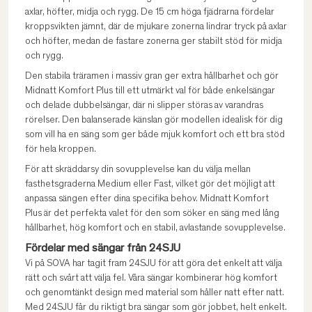
axlar, höfter, midja och rygg. De 15 cm höga fjädrarna fördelar
kroppsvikten jämnt, där de mjukare zonerna lindrar tryck på axlar
och höfter, medan de fastare zonerna ger stabilt stöd för midja
och rygg.
Den stabila träramen i massiv gran ger extra hållbarhet och gör
Midnatt Komfort Plus till ett utmärkt val för både enkelsängar
och delade dubbelsängar, där ni slipper störas av varandras
rörelser. Den balanserade känslan gör modellen idealisk för dig
som vill ha en säng som ger både mjuk komfort och ett bra stöd
för hela kroppen.
För att skräddarsy din sovupplevelse kan du välja mellan
fasthetsgraderna Medium eller Fast, vilket gör det möjligt att
anpassa sängen efter dina specifika behov. Midnatt Komfort
Plus är det perfekta valet för den som söker en säng med lång
hållbarhet, hög komfort och en stabil, avlastande sovupplevelse.
Fördelar med sängar från 24SJU
Vi på SOVA har tagit fram 24SJU för att göra det enkelt att välja
rätt och svårt att välja fel. Våra sängar kombinerar hög komfort
och genomtänkt design med material som håller natt efter natt.
Med 24SJU får du riktigt bra sängar som gör jobbet, helt enkelt.