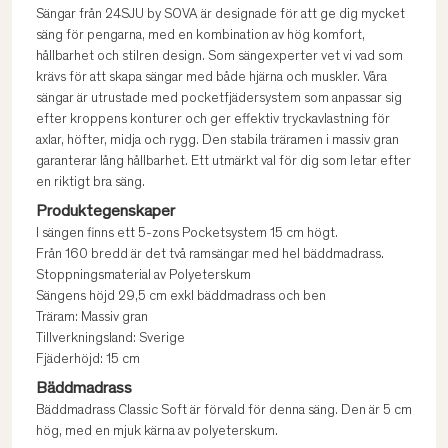
Sängar från 24SJU by SOVA är designade för att ge dig mycket
säng för pengarna, med en kombination av hög komfort,
hållbarhet och stilren design. Som sängexperter vet vi vad som
krävs för att skapa sängar med både hjärna och muskler. Våra
sängar är utrustade med pocketfjädersystem som anpassar sig
efter kroppens konturer och ger effektiv tryckavlastning för
axlar, höfter, midja och rygg. Den stabila träramen i massiv gran
garanterar lång hållbarhet. Ett utmärkt val för dig som letar efter
en riktigt bra säng.
Produktegenskaper
I sängen finns ett 5-zons Pocketsystem 15 cm högt.
Från 160 bredd är det två ramsängar med hel bäddmadrass.
Stoppningsmaterial av Polyeterskum
Sängens höjd 29,5 cm exkl bäddmadrass och ben
Träram: Massiv gran
Tillverkningsland: Sverige
Fjäderhöjd: 15 cm
Bäddmadrass
Bäddmadrass Classic Soft är förvald för denna säng. Den är 5 cm
hög, med en mjuk kärna av polyeterskum.