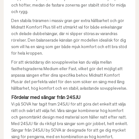
och höfter, medan de fastare zonerna ger stabilt stöd för midja
och rygg.
Den stabila träramen i massiv gran ger extra hållbarhet och gör
Midnatt Komfort Plus till ett utmärkt val för både enkelsängar
och delade dubbelsängar, där ni slipper störas av varandras
rörelser. Den balanserade känslan gör modellen idealisk för dig
som vill ha en säng som ger både mjuk komfort och ett bra stöd
för hela kroppen.
För att skräddarsy din sovupplevelse kan du välja mellan
fasthetsgraderna Medium eller Fast, vilket gör det möjligt att
anpassa sängen efter dina specifika behov. Midnatt Komfort
Plus är det perfekta valet för den som söker en säng med lång
hållbarhet, hög komfort och en stabil, avlastande sovupplevelse.
Fördelar med sängar från 24SJU
Vi på SOVA har tagit fram 24SJU för att göra det enkelt att välja
rätt och svårt att välja fel. Våra sängar kombinerar hög komfort
och genomtänkt design med material som håller natt efter natt.
Med 24SJU får du riktigt bra sängar som gör jobbet, helt enkelt.
Sängar från 24SJU by SOVA är designade för att ge dig mycket
säng för pengarna, med en kombination av hög komfort,