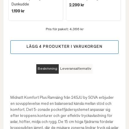
Dunkudde
2.299 kr
1.199 kr
Pris för paket:
4.366 kr
LÄGG
4
PRODUKTER I VARUKORGEN
Beskrivning
Leveransalternativ
Midnatt Komfort Plus Ramsäng från 24SJU by SOVA erbjuder
en sovupplevelse med en balanserad känsla mellan stöd och
komfort. Det 5-zonade pocketfjädersystemet anpassar sig
efter kroppens konturer och ger effektiv tryckavlastning för
axlar, höfter, midja och rygg. De 15 cm höga fjädrarna fördelar
kroppsvikten jämnt, där de mjukare zonerna lindrar tryck på axlar