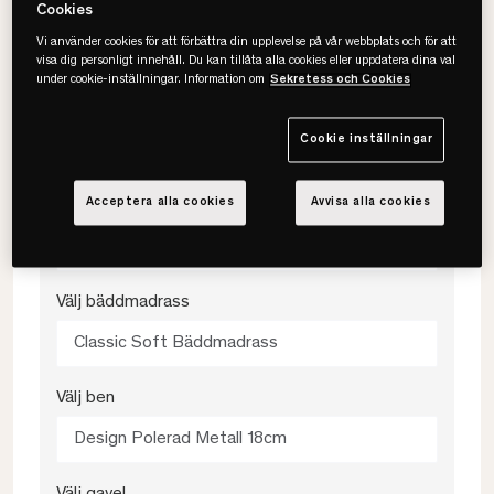
Cookies
90x200
Vi använder cookies för att förbättra din upplevelse på vår webbplats och för att
visa dig personligt innehåll. Du kan tillåta alla cookies eller uppdatera dina val
under cookie-inställningar. Information om
Sekretess och Cookies
Välj färg
Cookie inställningar
Grå
Acceptera alla cookies
Avvisa alla cookies
Välj fasthet
Medium
Välj bäddmadrass
Classic Soft Bäddmadrass
Välj ben
Design Polerad Metall 18cm