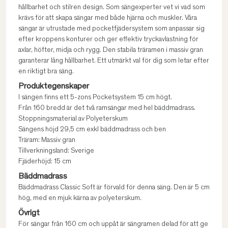
hållbarhet och stilren design. Som sängexperter vet vi vad som
krävs för att skapa sängar med både hjärna och muskler. Våra
sängar är utrustade med pocketfjädersystem som anpassar sig
efter kroppens konturer och ger effektiv tryckavlastning för
axlar, höfter, midja och rygg. Den stabila träramen i massiv gran
garanterar lång hållbarhet. Ett utmärkt val för dig som letar efter
en riktigt bra säng.
Produktegenskaper
I sängen finns ett 5-zons Pocketsystem 15 cm högt.
Från 160 bredd är det två ramsängar med hel bäddmadrass.
Stoppningsmaterial av Polyeterskum
Sängens höjd 29,5 cm exkl bäddmadrass och ben
Träram: Massiv gran
Tillverkningsland: Sverige
Fjäderhöjd: 15 cm
Bäddmadrass
Bäddmadrass Classic Soft är förvald för denna säng. Den är 5 cm
hög, med en mjuk kärna av polyeterskum.
Övrigt
För sängar från 160 cm och uppåt är sängramen delad för att ge