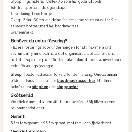
Stoppningsmaterial: Cellex XS som har goda luft och
fukttransporterande egenskaper
Tillverkningsland: Norge
Övrigt: Från 160cm kan delad fasthetsgrad väljas då det är 2 st
separata bottnar med hel bäddmadrass.
Svanenmärkt
Behöver du extra förvaring?
Placera förvaringslådor under sängen för att maximera ditt
sovrums utrymme och hålla det organiserat. Detta är ett smart
sätt att skapa mer plats för dina saker utan att behöva investera i
extra förvaringslösningar.
Sleep II
bäddmadrass är förvald för denna säng. Önskas annan
bäddmadrass finns det fler
bäddmadrasser här
. Här finns
också andra
sängben
och
sänggavlar
Skötselråd
Vid fläckar använd skumtvätt för möbelvård. Följ tillverkarens
rekommendationer.
Garanti
5 års totalgaranti / 25 års garanti mot ram- och fjäderbrott.