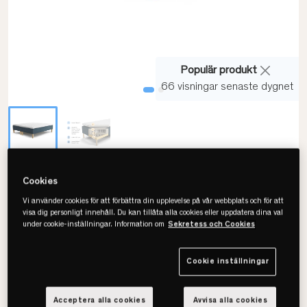
Populär produkt
66 visningar senaste dygnet
Jensen
Cookies
Diplomat Ramsäng
Vi använder cookies för att förbättra din upplevelse på vår webbplats och för att
visa dig personligt innehåll. Du kan tillåta alla cookies eller uppdatera dina val
• Prisvärd ramsäng
under cookie-inställningar. Information om
Sekretess och Cookies
• 5-zonssystem för bra komfort
• Flera storlekar & färger
Cookie inställningar
Acceptera alla cookies
Avvisa alla cookies
Välj storlek