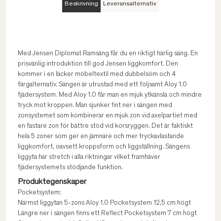
Beskrivning
Leveransalternativ
Med Jensen Diplomat Ramsäng får du en riktigt härlig säng. En
prisvänlig introduktion till god Jensen liggkomfort. Den
kommer i en läcker möbeltextil med dubbelsöm och 4
färgalternativ. Sängen är utrustad med ett följsamt Aloy 1.0
fjädersystem. Med Aloy 1.0 får man en mjuk ytkänsla och mindre
tryck mot kroppen. Man sjunker fint ner i sängen med
zonsystemet som kombinerar en mjuk zon vid axelpartiet med
en fastare zon för bättre stöd vid korsryggen. Det är faktiskt
hela 5 zoner som ger en jämnare och mer tryckavlastande
liggkomfort, oavsett kroppsform och liggställning. Sängens
liggyta har stretch i alla riktningar vilket framhäver
fjädersystemets stödjande funktion.
Produktegenskaper
Pocketsystem:
Närmst liggytan 5-zons Aloy 1.0 Pocketsystem 12,5 cm högt
Längre ner i sängen finns ett Reflect Pocketsystem 7 cm högt