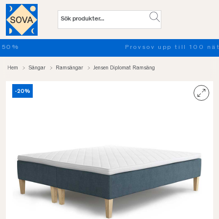
Provsov upp till 100 nätter. Läs mer
Hem
Sängar
Ramsängar
Jensen Diplomat Ramsäng
-20%