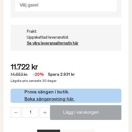
Välj gavel
Frakt:
Uppskattad leveranstid:
Se våra leveransalternativ här
11.722 kr
14.653 kr
-20%
Spara 2.931 kr
Lägsta pris senaste 30 dagar
Prova sängen i butik.
Boka sängprovning här.
Lägg i varukorgen