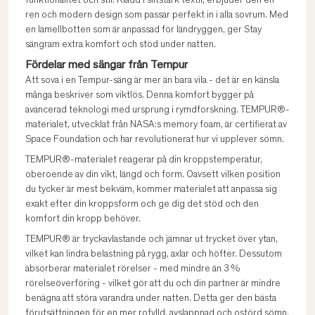
funktionalitet och stil. Klädd i slitstark textil, erbjuder den en
ren och modern design som passar perfekt in i alla sovrum. Med
en lamellbotten som är anpassad för ländryggen, ger Stay
sängram extra komfort och stöd under natten.
Fördelar med sängar från Tempur
Att sova i en Tempur-säng är mer än bara vila - det är en känsla
många beskriver som viktlös. Denna komfort bygger på
avancerad teknologi med ursprung i rymdforskning. TEMPUR®-
materialet, utvecklat från NASA:s memory foam, är certifierat av
Space Foundation och har revolutionerat hur vi upplever sömn.
TEMPUR®-materialet reagerar på din kroppstemperatur,
oberoende av din vikt, längd och form. Oavsett vilken position
du tycker är mest bekväm, kommer materialet att anpassa sig
exakt efter din kroppsform och ge dig det stöd och den
komfort din kropp behöver.
TEMPUR® är tryckavlastande och jämnar ut trycket över ytan,
vilket kan lindra belastning på rygg, axlar och höfter. Dessutom
absorberar materialet rörelser - med mindre än 3 %
rörelseöverföring - vilket gör att du och din partner är mindre
benägna att störa varandra under natten. Detta ger den bästa
förutsättningen för en mer rofylld, avslappnad och ostörd sömn.