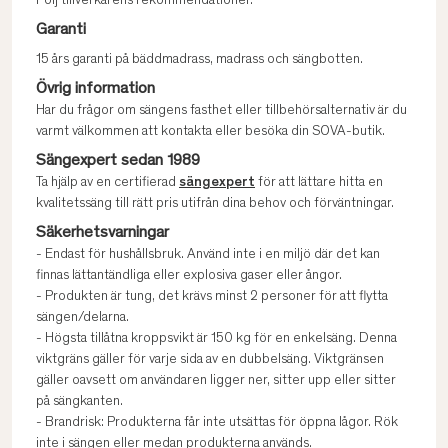
Följ tillverkarens rekommendationer.
Garanti
15 års garanti på bäddmadrass, madrass och sängbotten.
Övrig information
Har du frågor om sängens fasthet eller tillbehörsalternativ är du
varmt välkommen att kontakta eller besöka din SOVA-butik.
Sängexpert sedan 1989
Ta hjälp av en certifierad
sängexpert
för att lättare hitta en
kvalitetssäng till rätt pris utifrån dina behov och förväntningar.
Säkerhetsvarningar
- Endast för hushållsbruk. Använd inte i en miljö där det kan
finnas lättantändliga eller explosiva gaser eller ångor.
- Produkten är tung, det krävs minst 2 personer för att flytta
sängen/delarna.
- Högsta tillåtna kroppsvikt är 150 kg för en enkelsäng. Denna
viktgräns gäller för varje sida av en dubbelsäng. Viktgränsen
gäller oavsett om användaren ligger ner, sitter upp eller sitter
på sängkanten.
- Brandrisk: Produkterna får inte utsättas för öppna lågor. Rök
inte i sängen eller medan produkterna används.