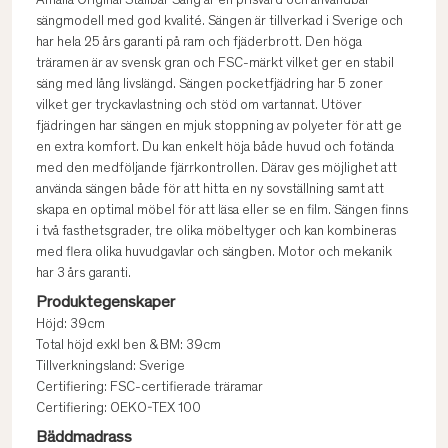
Amalia Original Ställbar Säng är en prisvärd och användbar
sängmodell med god kvalité. Sängen är tillverkad i Sverige och
har hela 25 års garanti på ram och fjäderbrott. Den höga
träramen är av svensk gran och FSC-märkt vilket ger en stabil
säng med lång livslängd. Sängen pocketfjädring har 5 zoner
vilket ger tryckavlastning och stöd om vartannat. Utöver
fjädringen har sängen en mjuk stoppning av polyeter för att ge
en extra komfort. Du kan enkelt höja både huvud och fotända
med den medföljande fjärrkontrollen. Därav ges möjlighet att
använda sängen både för att hitta en ny sovställning samt att
skapa en optimal möbel för att läsa eller se en film. Sängen finns
i två fasthetsgrader, tre olika möbeltyger och kan kombineras
med flera olika huvudgavlar och sängben. Motor och mekanik
har 3 års garanti.
Produktegenskaper
Höjd: 39cm
Total höjd exkl ben & BM: 39cm
Tillverkningsland: Sverige
Certifiering: FSC-certifierade träramar
Certifiering: OEKO-TEX 100
Bäddmadrass