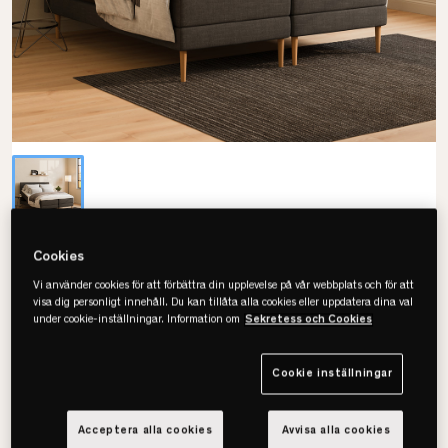
Cookies
Drem
Amalia Original Ställbar Säng
Vi använder cookies för att förbättra din upplevelse på vår webbplats och för att
visa dig personligt innehåll. Du kan tillåta alla cookies eller uppdatera dina val
under cookie-inställningar. Information om
Sekretess och Cookies
Välj storlek
Cookie inställningar
Välj storlek
Acceptera alla cookies
Avvisa alla cookies