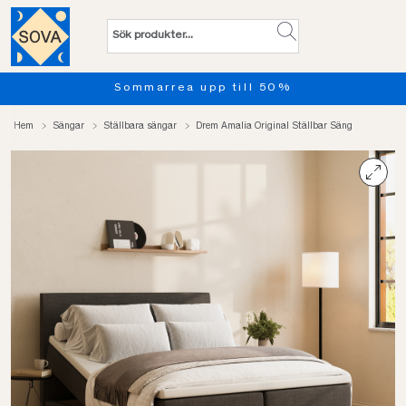
Provsov upp till 100 nätter. 
Hem
Sängar
Ställbara sängar
Drem Amalia Original Ställbar Säng