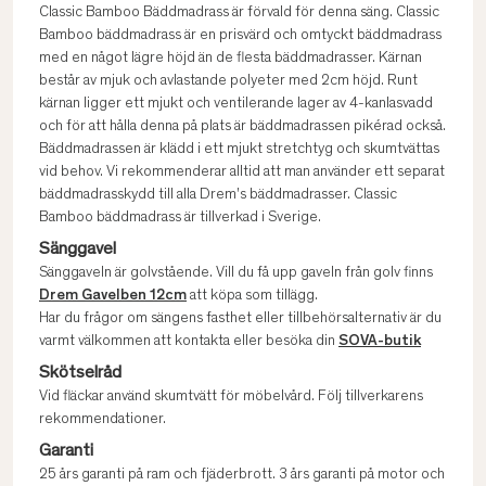
Classic Bamboo Bäddmadrass är förvald för denna säng. Classic
Bamboo bäddmadrass är en prisvärd och omtyckt bäddmadrass
med en något lägre höjd än de flesta bäddmadrasser. Kärnan
består av mjuk och avlastande polyeter med 2cm höjd. Runt
kärnan ligger ett mjukt och ventilerande lager av 4-kanlasvadd
och för att hålla denna på plats är bäddmadrassen pikérad också.
Bäddmadrassen är klädd i ett mjukt stretchtyg och skumtvättas
vid behov. Vi rekommenderar alltid att man använder ett separat
bäddmadrasskydd till alla Drem's bäddmadrasser. Classic
Bamboo bäddmadrass är tillverkad i Sverige.
Sänggavel
Sänggaveln är golvstående. Vill du få upp gaveln från golv finns
Drem Gavelben 12cm
att köpa som tillägg.
Har du frågor om sängens fasthet eller tillbehörsalternativ är du
varmt välkommen att kontakta eller besöka din
SOVA-butik
Skötselråd
Vid fläckar använd skumtvätt för möbelvård. Följ tillverkarens
rekommendationer.
Garanti
25 års garanti på ram och fjäderbrott. 3 års garanti på motor och