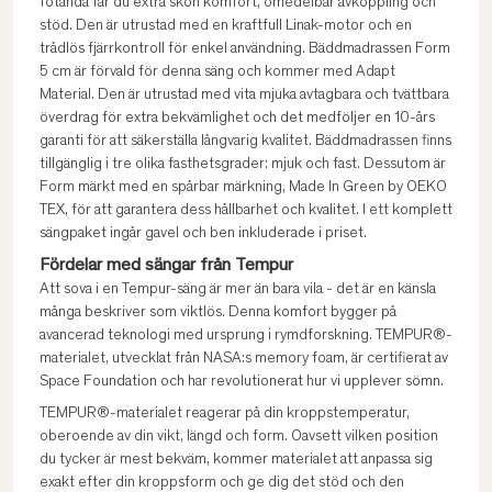
fotända får du extra skön komfort, omedelbar avkoppling och
stöd. Den är utrustad med en kraftfull Linak-motor och en
trådlös fjärrkontroll för enkel användning. Bäddmadrassen Form
5 cm är förvald för denna säng och kommer med Adapt
Material. Den är utrustad med vita mjuka avtagbara och tvättbara
överdrag för extra bekvämlighet och det medföljer en 10-års
garanti för att säkerställa långvarig kvalitet. Bäddmadrassen finns
tillgänglig i tre olika fasthetsgrader: mjuk och fast. Dessutom är
Form märkt med en spårbar märkning, Made In Green by OEKO
TEX, för att garantera dess hållbarhet och kvalitet. I ett komplett
sängpaket ingår gavel och ben inkluderade i priset.
Fördelar med sängar från Tempur
Att sova i en Tempur-säng är mer än bara vila - det är en känsla
många beskriver som viktlös. Denna komfort bygger på
avancerad teknologi med ursprung i rymdforskning. TEMPUR®-
materialet, utvecklat från NASA:s memory foam, är certifierat av
Space Foundation och har revolutionerat hur vi upplever sömn.
TEMPUR®-materialet reagerar på din kroppstemperatur,
oberoende av din vikt, längd och form. Oavsett vilken position
du tycker är mest bekväm, kommer materialet att anpassa sig
exakt efter din kroppsform och ge dig det stöd och den