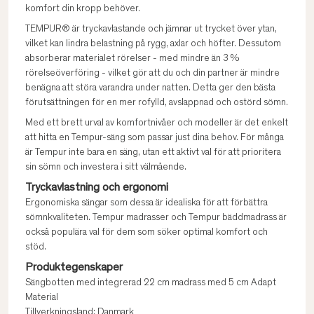
komfort din kropp behöver.
TEMPUR® är tryckavlastande och jämnar ut trycket över ytan,
vilket kan lindra belastning på rygg, axlar och höfter. Dessutom
absorberar materialet rörelser - med mindre än 3 %
rörelseöverföring - vilket gör att du och din partner är mindre
benägna att störa varandra under natten. Detta ger den bästa
förutsättningen för en mer rofylld, avslappnad och ostörd sömn.
Med ett brett urval av komfortnivåer och modeller är det enkelt
att hitta en Tempur-säng som passar just dina behov. För många
är Tempur inte bara en säng, utan ett aktivt val för att prioritera
sin sömn och investera i sitt välmående.
Tryckavlastning och ergonomi
Ergonomiska sängar som dessa är idealiska för att förbättra
sömnkvaliteten. Tempur madrasser och Tempur bäddmadrass är
också populära val för dem som söker optimal komfort och
stöd.
Produktegenskaper
Sängbotten med integrerad 22 cm madrass med 5 cm Adapt
Material
Tillverkningsland: Danmark