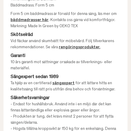
Bäddmadrass: Form 5 cm
Form 5 cm bäddmadrass är förvald för denna säng, läs mer om
bäddmadrasser här
. Kontakta oss gärna vid komfortfrågor.
Märkning: Made In Green by OEKO TEX
Skötselråd
Vid fläckar använd skumtvätt för möbelvård. Följ tillverkarens
rekommendationer. Se våra
rengöringsprodukter.
Garanti
10 års garanti mot sättningar orsakade av tillverknings- eller
materialfel.
Sängexpert sedan 1989
Ta hjälp av en certifierad
sängexpert
för att lättare hitta en
kvalitetssäng till rätt pris utifrån dina behov och förväntningar.
Säkerhetsvarningar
- Endast för hushållsbruk. Använd inte i en miljö där det kan
finnas lättantändliga eller explosiva gaser eller ångor.
- Produkten är tung, det krävs minst 2 personer för att flytta
sängen/delarna.
- Högsta tillåtna kroppsvikt är 150 kg för en enkelsäng. Denna