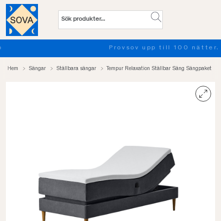
Provsov upp till 100 nätter. Läs mer
Hem
Sängar
Ställbara sängar
Tempur Relaxation Ställbar Säng Sängpaket