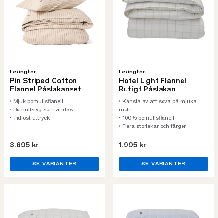
Lexington
Lexington
Pin Striped Cotton
Hotel Light Flannel
Flannel Påslakanset
Rutigt Påslakan
• Mjuk bomullsflanell
• Känsla av att sova på mjuka
• Bomullstyg som andas
moln
• Tidlöst uttryck
• 100% bomullsflanell
• Flera storlekar och färger
3.695 kr
1.995 kr
SE VARIANTER
SE VARIANTER