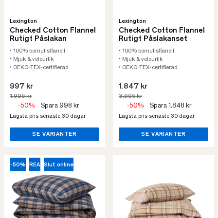
Lexington
Lexington
Checked Cotton Flannel
Checked Cotton Flannel
Rutigt Påslakan
Rutigt Påslakanset
• 100% bomullsflanell
• 100% bomullsflanell
• Mjuk & velourlik
• Mjuk & velourlik
• OEKO-TEX-certifierad
• OEKO-TEX-certifierad
997 kr
1.847 kr
1.995 kr
3.695 kr
-50%
Spara 998 kr
-50%
Spara 1.848 kr
Lägsta pris senaste 30 dagar
Lägsta pris senaste 30 dagar
SE VARIANTER
SE VARIANTER
-50%
REA
Slut online