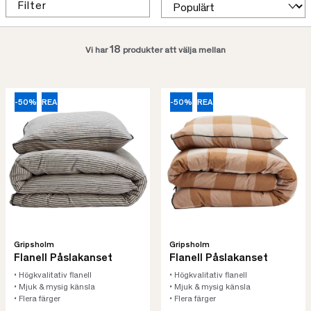
Filter
18
Vi har
produkter att välja mellan
-50%
REA
-50%
REA
Gripsholm
Gripsholm
Flanell Påslakanset
Flanell Påslakanset
• Högkvalitativ flanell
• Högkvalitativ flanell
• Mjuk & mysig känsla
• Mjuk & mysig känsla
• Flera färger
• Flera färger