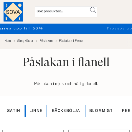
Provsov upp till 100 nätter. Läs mer
Hem
Sängkläder
Påslakan
Påslakan I Flanell
Påslakan i flanell
Påslakan i mjuk och härlig flanell.
SATIN
LINNE
BÄCKEBÖLJA
BLOMMIGT
PER