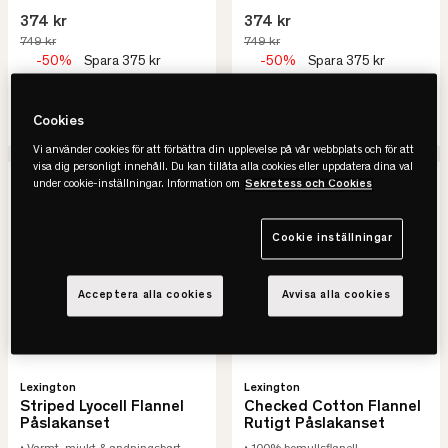
374 kr
374 kr
749 kr
749 kr
-50%
Spara 375 kr
-50%
Spara 375 kr
Lägsta pris senaste 30 dagar
Lägsta pris senaste 30 dagar
SE VARIANTER
SE VARIANTER
Cookies
Vi använder cookies för att förbättra din upplevelse på vår webbplats och för att
visa dig personligt innehåll. Du kan tillåta alla cookies eller uppdatera dina val
-50%
REA
-50%
REA
Slut online
under cookie-inställningar. Information om
Sekretess och Cookies
Cookie inställningar
Acceptera alla cookies
Avvisa alla cookies
Lexington
Lexington
Striped Lyocell Flannel
Checked Cotton Flannel
Påslakanset
Rutigt Påslakanset