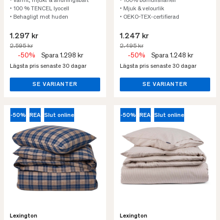
• Varmt, mjukt & andningsbart
• 100% bomullsflanell
• 100 % TENCEL lyocell
• Mjuk & velourlik
• Behagligt mot huden
• OEKO-TEX-certifierad
1.297 kr
1.247 kr
2.595 kr
2.495 kr
-50%
Spara 1.298 kr
-50%
Spara 1.248 kr
Lägsta pris senaste 30 dagar
Lägsta pris senaste 30 dagar
SE VARIANTER
SE VARIANTER
-50%
REA
Slut online
-50%
REA
Slut online
Lexington
Lexington