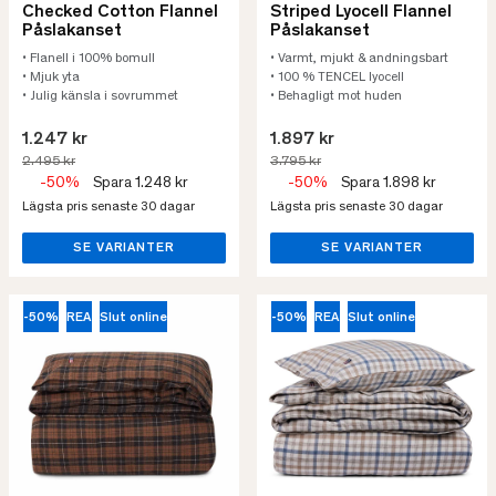
Checked Cotton Flannel
Striped Lyocell Flannel
Påslakanset
Påslakanset
• Flanell i 100% bomull
• Varmt, mjukt & andningsbart
• Mjuk yta
• 100 % TENCEL lyocell
• Julig känsla i sovrummet
• Behagligt mot huden
1.247 kr
1.897 kr
2.495 kr
3.795 kr
-50%
Spara 1.248 kr
-50%
Spara 1.898 kr
Lägsta pris senaste 30 dagar
Lägsta pris senaste 30 dagar
SE VARIANTER
SE VARIANTER
-50%
REA
Slut online
-50%
REA
Slut online