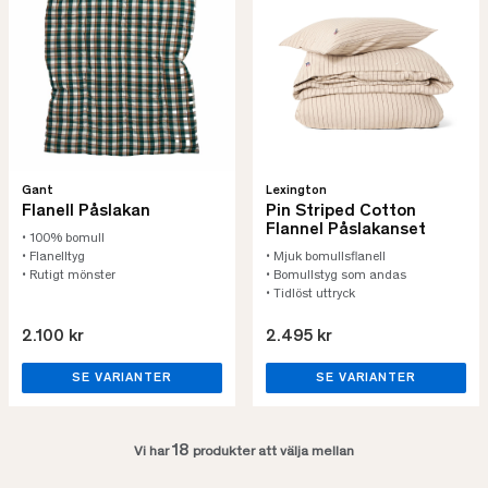
Gant
Lexington
Flanell Påslakan
Pin Striped Cotton
Flannel Påslakanset
• 100% bomull
• Flanelltyg
• Mjuk bomullsflanell
• Rutigt mönster
• Bomullstyg som andas
• Tidlöst uttryck
2.100 kr
2.495 kr
SE VARIANTER
SE VARIANTER
18
Vi har
produkter att välja mellan