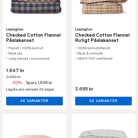
Lexington
Lexington
Checked Cotton Flannel
Checked Cotton Flannel
Påslakanset
Rutigt Påslakanset
• Flanell i 100% bomull
• 100% bomullsflanell
• Mjuk yta
• Mjuk & velourlik
• Julig känsla i sovrummet
• OEKO-TEX-certifierad
1.847 kr
3.695 kr
-50%
Spara 1.848 kr
3.695 kr
Lägsta pris senaste 30 dagar
SE VARIANTER
SE VARIANTER