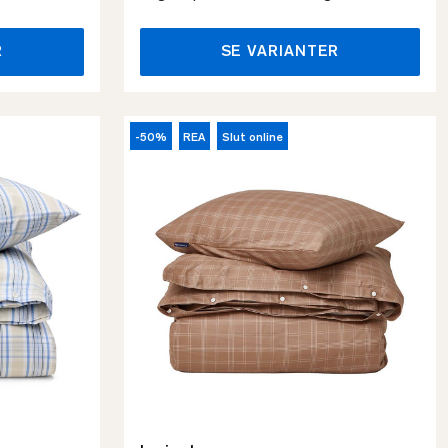
R
SE VARIANTER
-50%
REA
Slut online