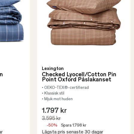
Lexington
in
Checked Lyocell/Cotton Pin
Point Oxford Påslakanset
• OEKO-TEX®-certifierad
• Klassisk stil
• Mjuk mot huden
1.797 kr
3.595 kr
-50%
Spara 1.798 kr
ar
Lägsta pris senaste 30 dagar