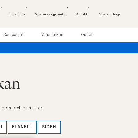
Hitta butik
Boka en sängprovning
Kontakt
Visa kundvagn
Kampanjer
Varumärken
Outlet
akan
d stora och små rutor.
U
FLANELL
SIDEN