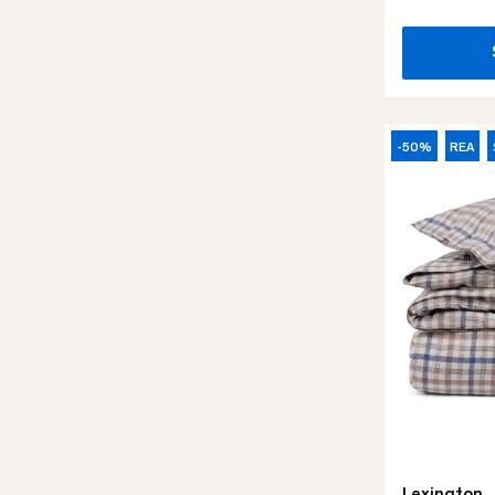
-50%
REA