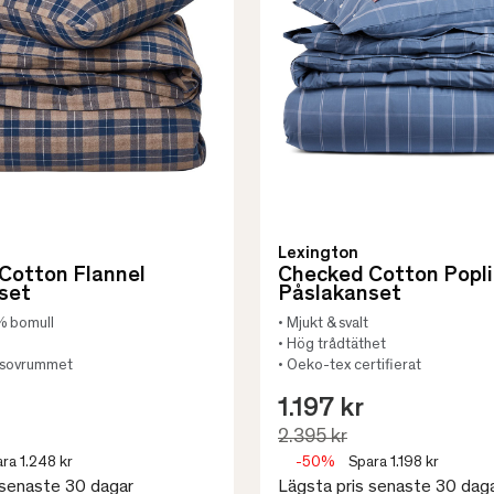
Lexington
Cotton Flannel
Checked Cotton Popl
set
Påslakanset
0% bomull
• Mjukt & svalt
• Hög trådtäthet
 i sovrummet
• Oeko-tex certifierat
1.197 kr
2.395 kr
ra 1.248 kr
-50%
Spara 1.198 kr
 senaste 30 dagar
Lägsta pris senaste 30 dag