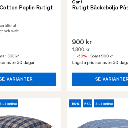
Gant
Cotton Poplin Rutigt
Rutigt Bäckebölja På
l
rtifierat
igt och svalt
900 kr
1.800 kr
ra 1.398 kr
-50%
Spara 900 kr
 senaste 30 dagar
Lägsta pris senaste 30 dag
SE VARIANTER
SE VARIANTE
Slut online
-50%
REA
Slut online