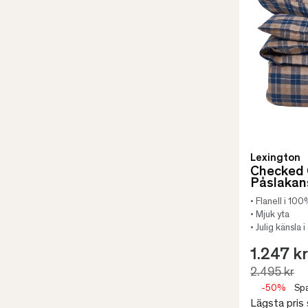
Lexington
Checked 
Påslakan
• Flanell i 10
• Mjuk yta
• Julig känsla
1.247 kr
2.495 kr
-50%
Spa
Lägsta pris