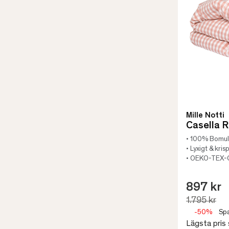
Mille Notti
Casella 
• 100% Bomul
• Lyxigt & kris
• OEKO-TEX-C
897 kr
1.795 kr
-50%
Spa
Lägsta pris