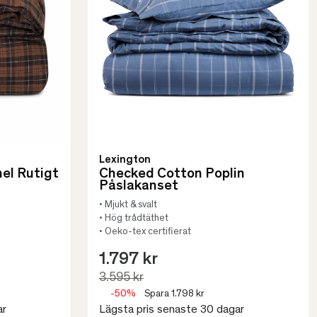
Lexington
el Rutigt
Checked Cotton Poplin
Påslakanset
• Mjukt & svalt
• Hög trådtäthet
• Oeko-tex certifierat
1.797 kr
3.595 kr
-50%
Spara 1.798 kr
ar
Lägsta pris senaste 30 dagar