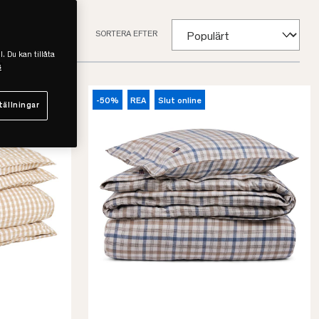
SORTERA EFTER
l. Du kan tillåta
s
-50%
REA
Slut online
tällningar