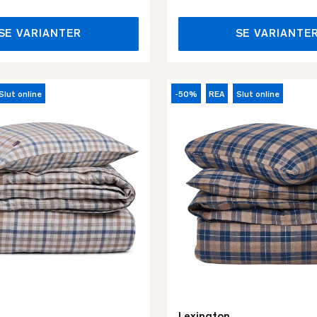
SE VARIANTER
SE VARIANTE
Slut online
-50%
REA
Slut online