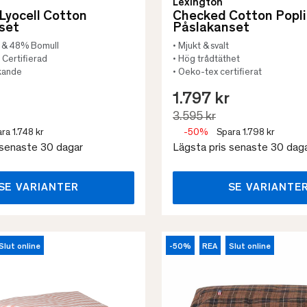
Lexington
Lyocell Cotton
Checked Cotton Popl
set
Påslakanset
l & 48% Bomull
• Mjukt & svalt
Certifierad
• Hög trådtäthet
lkande
• Oeko-tex certifierat
1.797 kr
3.595 kr
ra 1.748 kr
-50%
Spara 1.798 kr
 senaste 30 dagar
Lägsta pris senaste 30 dag
SE VARIANTER
SE VARIANTE
Slut online
-50%
REA
Slut online