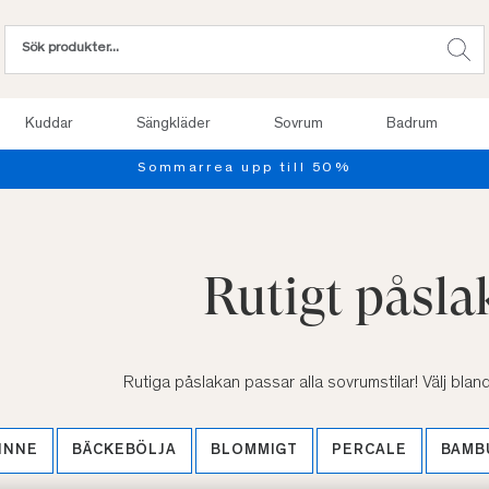
Kuddar
Sängkläder
Sovrum
Badrum
Provsov upp till 100 nätter. Läs mer
Rutigt påsl
Rutiga påslakan passar alla sovrumstilar! Välj blan
INNE
BÄCKEBÖLJA
BLOMMIGT
PERCALE
BAMB