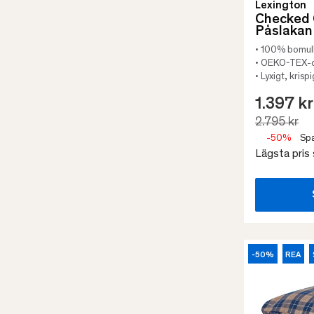
Lexington
Vit
Refine by Färg: Vit
Checked 
Påslakan
• 100% bomul
• OEKO-TEX-ce
• Lyxigt, krisp
1.397 kr
2.795 kr
-50%
Spa
Lägsta pris
-50%
REA