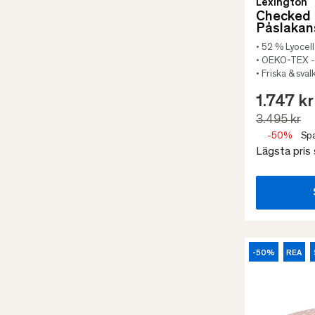
Lexington
Checked 
Påslakan
• 52 % Lyocel
• OEKO-TEX - 
• Friska & sva
1.747 kr
3.495 kr
-50%
Spa
Lägsta pris
-50%
REA