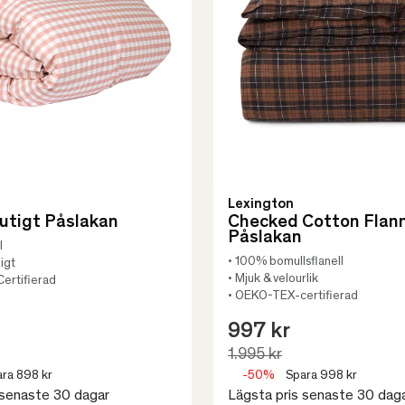
Lexington
Rutigt Påslakan
Checked Cotton Flann
Påslakan
l
• 100% bomullsflanell
pigt
• Mjuk & velourlik
ertifierad
• OEKO-TEX-certifierad
997 kr
1.995 kr
ra 898 kr
-50%
Spara 998 kr
 senaste 30 dagar
Lägsta pris senaste 30 dag