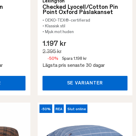
Lexington
in
Checked Lyocell/Cotton Pin
Point Oxford Påslakanset
• OEKO-TEX®-certifierad
• Klassisk stil
• Mjuk mot huden
1.197 kr
2.395 kr
-50%
Spara 1.198 kr
ar
Lägsta pris senaste 30 dagar
R
SE VARIANTER
-50%
REA
Slut online