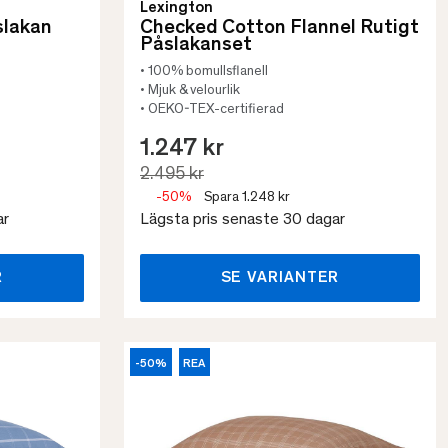
Lexington
slakan
Checked Cotton Flannel Rutigt
Påslakanset
• 100% bomullsflanell
• Mjuk & velourlik
• OEKO-TEX-certifierad
1.247 kr
2.495 kr
-50%
Spara 1.248 kr
ar
Lägsta pris senaste 30 dagar
R
SE VARIANTER
-50%
REA