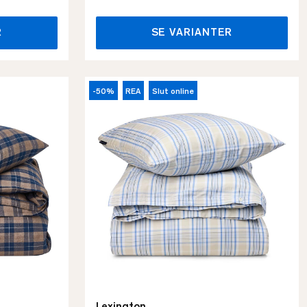
R
SE VARIANTER
-50%
REA
Slut online