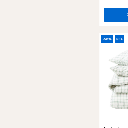
-50%
REA