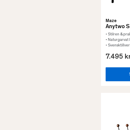
Maze
Anytwo S
• Stilren & pra
• Naturgarvat 
• Svensktillve
7.495 k