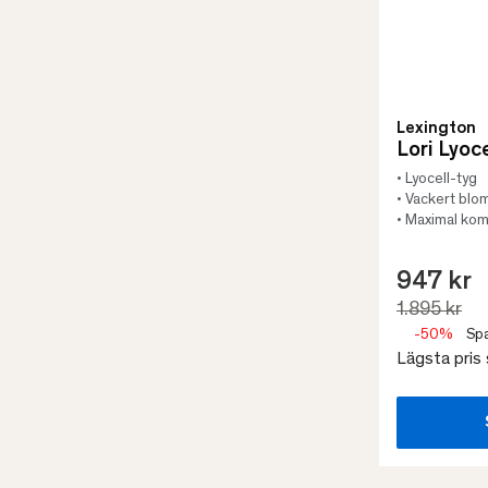
Lexington
Lori Lyoc
• Lyocell-tyg
• Vackert bl
• Maximal kom
947 kr
1.895 kr
-50%
Spa
Lägsta pris