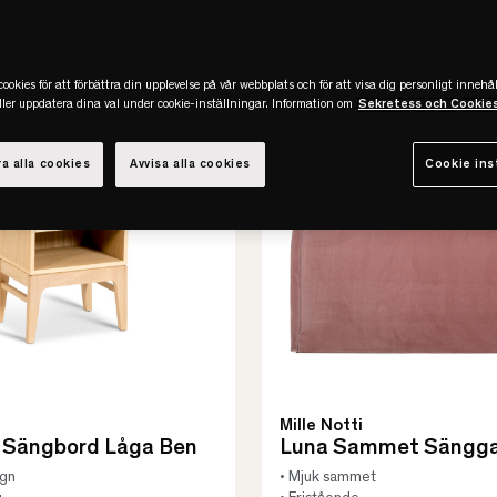
ookies för att förbättra din upplevelse på vår webbplats och för att visa dig personligt innehål
eller uppdatera dina val under cookie-inställningar. Information om
Sekretess och Cookie
a alla cookies
Avvisa alla cookies
Cookie ins
Mille Notti
n Sängbord Låga Ben
Luna Sammet Sängga
ign
• Mjuk sammet