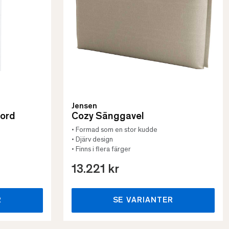
Jensen
bord
Cozy Sänggavel
• Formad som en stor kudde
• Djärv design
• Finns i flera färger
13.221 kr
R
SE VARIANTER