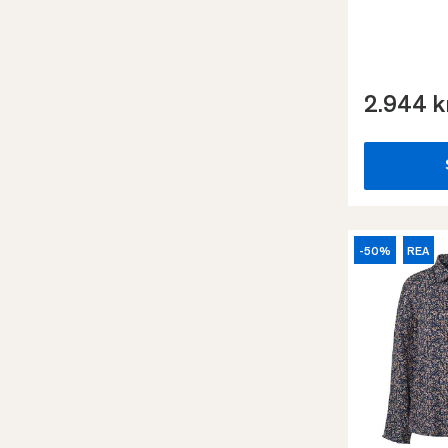
2.944 k
-50%
REA