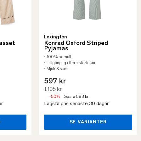
Lexington
masset
Konrad Oxford Striped
Pyjamas
• 100% bomull
• Tillgänglig i flera storlekar
• Mjuk & skön
597 kr
1.195 kr
-50%
Spara 598 kr
ar
Lägsta pris senaste 30 dagar
R
SE VARIANTER