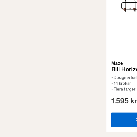
Maze
Bill Hori
• Design & fun
• 14 krokar
• Flera färger
1.595 kr