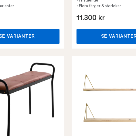
g
• Fristående
varianter
• Flera färger & storlekar
r
11.300 kr
SE VARIANTER
SE VARIANTE