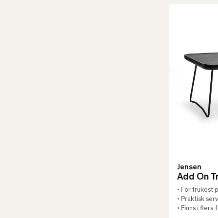
Jensen
Add On Tr
• För frukost 
• Praktisk ser
• Finns i flera