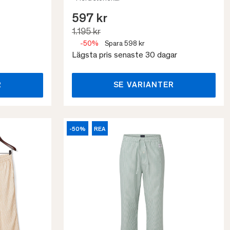
597 kr
1.195 kr
-50%
Spara 598 kr
Lägsta pris senaste 30 dagar
R
SE VARIANTER
-50%
REA