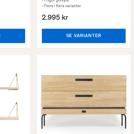
• Frigör golvyta
• Finns i flera varianter
2.995 kr
R
SE VARIANTER