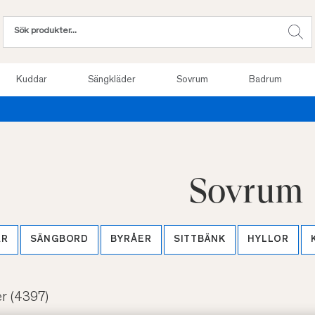
Kuddar
Sängkläder
Sovrum
Badrum
Provsov upp till 100 nätter. Läs mer
Sovrum
AR
SÄNGBORD
BYRÅER
SITTBÄNK
HYLLOR
er
(4397)