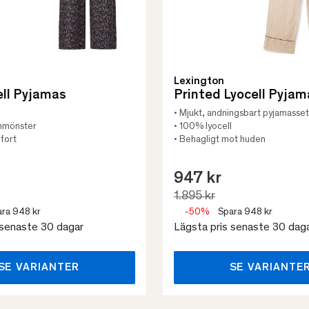
Lexington
ell Pyjamas
Printed Lyocell Pyja
• Mjukt, andningsbart pyjamasset
ommönster
• 100% lyocell
fort
• Behagligt mot huden
947 kr
1.895 kr
ra 948 kr
-50%
Spara 948 kr
 senaste 30 dagar
Lägsta pris senaste 30 dag
SE VARIANTER
SE VARIANTE