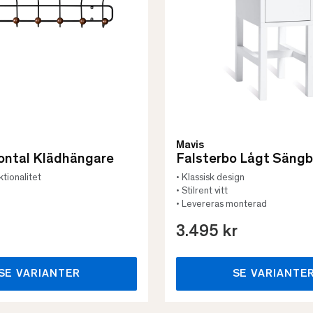
Mavis
zontal Klädhängare
Falsterbo Lågt Säng
ktionalitet
• Klassisk design
• Stilrent vitt
• Levereras monterad
3.495 kr
SE VARIANTER
SE VARIANTE