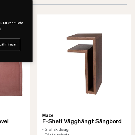
l. Du kan tillåta
s
tällningar
Maze
vel
F-Shelf Vägghängt Sängbord
• Grafisk design