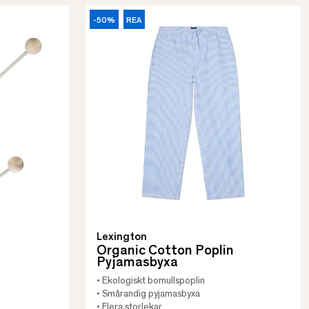
-50%
REA
Lexington
Organic Cotton Poplin
Pyjamasbyxa
• Ekologiskt bomullspoplin
• Smårandig pyjamasbyxa
• Flera storlekar