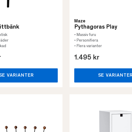
Maze
ittbänk
Pythagoras Play
ktisk
• Massiv furu
läder
• Personifiera
rkad
• Flera varianter
r
1.495 kr
SE VARIANTER
SE VARIANTE