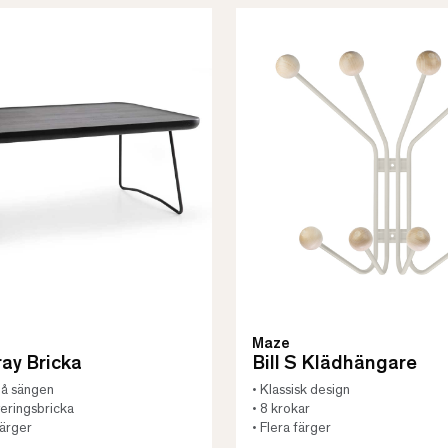
Maze
ay Bricka
Bill S Klädhängare
på sängen
• Klassisk design
veringsbricka
• 8 krokar
 färger
• Flera färger