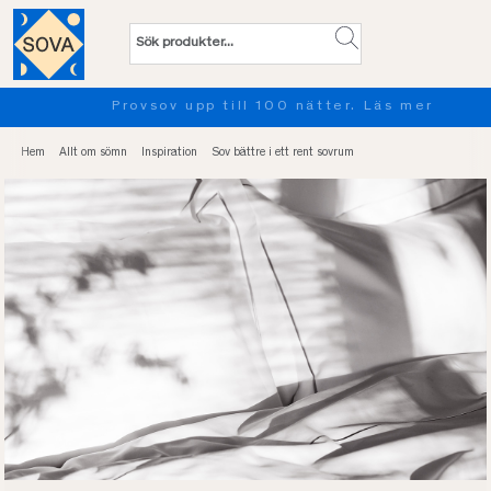
Provsov upp till 100 nätter. Läs mer
…
Hem
Allt om sömn
Inspiration
Sov bättre i ett rent sovrum