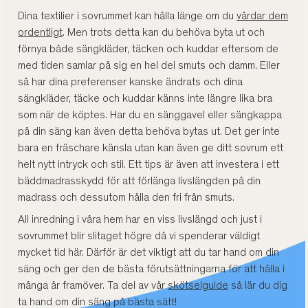
Dina textilier i sovrummet kan hålla länge om du
vårdar dem
ordentligt
. Men trots detta kan du behöva byta ut och
förnya både sängkläder, täcken och kuddar eftersom de
med tiden samlar på sig en hel del smuts och damm. Eller
så har dina preferenser kanske ändrats och dina
sängkläder, täcke och kuddar känns inte längre lika bra
som när de köptes. Har du en sänggavel eller sängkappa
på din säng kan även detta behöva bytas ut. Det ger inte
bara en fräschare känsla utan kan även ge ditt sovrum ett
helt nytt intryck och stil. Ett tips är även att investera i ett
bäddmadrasskydd för att förlänga livslängden på din
madrass och dessutom hålla den fri från smuts.
All inredning i våra hem har en viss livslängd och just i
sovrummet blir slitaget högre då vi spenderar väldigt
mycket tid här. Därför är det viktigt att du tar hand om din
säng och ger den de bästa förutsättningarna för att hålla i
många år framöver. Ta del av vår
skötselguide
så lär du dig
ta hand om din säng på bästa sätt!