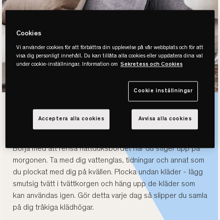
Cookies
Vi använder cookies för att förbättra din upplevelse på vår webbplats och för att
visa dig personligt innehåll. Du kan tillåta alla cookies eller uppdatera dina val
under cookie-inställningar. Information om
Sekretess och Cookies
Cookie inställningar
Underlätta
Acceptera alla cookies
Avvisa alla cookies
sovrumsstädningen
Börja med att rensa nattduksbordet när du stiger upp på
morgonen. Ta med dig vattenglas, tidningar och annat som
du plockat med dig på kvällen. Plocka undan kläder - lägg
smutsig tvätt i tvättkorgen och häng upp de kläder som
kan användas igen. Gör detta varje dag så slipper du samla
på dig tråkiga klädhögar.