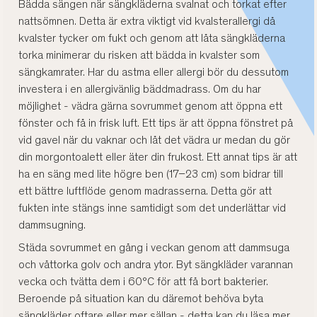
Bädda sängen när sängkläderna svalnat och torkat efter
nattsömnen. Detta är extra viktigt vid kvalsterallergi då
kvalster tycker om fukt och genom att låta sängkläderna
torka minimerar du risken att bädda in kvalster som
sängkamrater. Har du astma eller allergi bör du dessutom
investera i en allergivänlig bäddmadrass. Om du har
möjlighet - vädra gärna sovrummet genom att öppna ett
fönster och få in frisk luft. Ett tips är att öppna fönstret på
vid gavel när du vaknar och låt det vädra ur medan du gör
din morgontoalett eller äter din frukost. Ett annat tips är att
ha en säng med lite högre ben (17–23 cm) som bidrar till
ett bättre luftflöde genom madrasserna. Detta gör att
fukten inte stängs inne samtidigt som det underlättar vid
dammsugning.
Städa sovrummet en gång i veckan genom att dammsuga
och våttorka golv och andra ytor. Byt sängkläder varannan
vecka och tvätta dem i 60°C för att få bort bakterier.
Beroende på situation kan du däremot behöva byta
sängkläder oftare eller mer sällan - detta kan du läsa mer