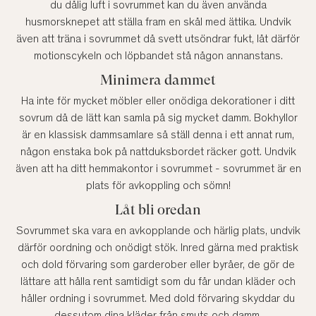
du dålig luft i sovrummet kan du även använda
husmorsknepet att ställa fram en skål med ättika. Undvik
även att träna i sovrummet då svett utsöndrar fukt, låt därför
motionscykeln och löpbandet stå någon annanstans.
Minimera dammet
Ha inte för mycket möbler eller onödiga dekorationer i ditt
sovrum då de lätt kan samla på sig mycket damm. Bokhyllor
är en klassisk dammsamlare så ställ denna i ett annat rum,
någon enstaka bok på nattduksbordet räcker gott. Undvik
även att ha ditt hemmakontor i sovrummet - sovrummet är en
plats för avkoppling och sömn!
Låt bli oredan
Sovrummet ska vara en avkopplande och härlig plats, undvik
därför oordning och onödigt stök. Inred gärna med praktisk
och dold förvaring som garderober eller byråer, de gör de
lättare att hålla rent samtidigt som du får undan kläder och
håller ordning i sovrummet. Med dold förvaring skyddar du
dessutom dina kläder från smuts och damm.