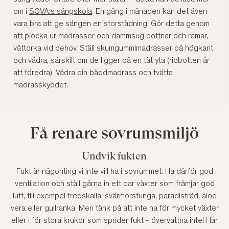
om i
SOVA:s sängskola
. En gång i månaden kan det även
vara bra att ge sängen en storstädning. Gör detta genom
att plocka ur madrasser och dammsug bottnar och ramar,
våttorka vid behov. Ställ skumgummimadrasser på högkant
och vädra, särskilt om de ligger på en tät yta (ribbotten är
att föredra). Vädra din bäddmadrass och tvätta
madrasskyddet.
Få renare sovrumsmiljö
Undvik fukten
Fukt är någonting vi inte vill ha i sovrummet. Ha därför god
ventilation och ställ gärna in ett par växter som främjar god
luft, till exempel fredskalla, svärmorstunga, paradisträd, aloe
vera eller gullranka. Men tänk på att inte ha för mycket växter
eller i för stora krukor som sprider fukt - övervattna inte! Har