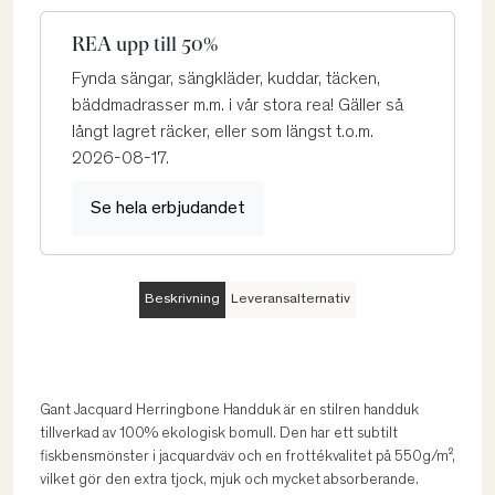
REA upp till 50%
Fynda sängar, sängkläder, kuddar, täcken,
bäddmadrasser m.m. i vår stora rea! Gäller så
långt lagret räcker, eller som längst t.o.m.
2026-08-17.
Se hela erbjudandet
Beskrivning
Leveransalternativ
Gant Jacquard Herringbone Handduk är en stilren handduk
tillverkad av 100% ekologisk bomull. Den har ett subtilt
fiskbensmönster i jacquardväv och en frottékvalitet på 550g/m²,
vilket gör den extra tjock, mjuk och mycket absorberande.