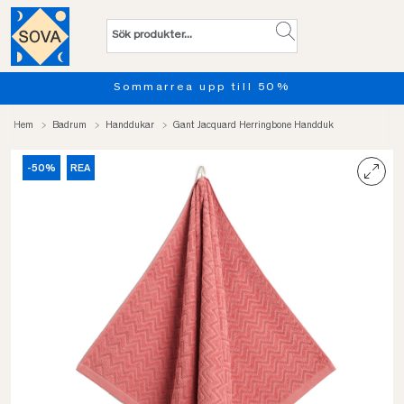
Sommarrea upp till 50%
Hem
Badrum
Handdukar
Gant Jacquard Herringbone Handduk
-50%
REA