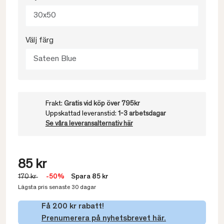
30x50
Välj färg
Sateen Blue
Frakt:
Gratis vid köp över 795kr
Uppskattad leveranstid:
1-3 arbetsdagar
Se våra leveransalternativ här
85 kr
170 kr
-50%
Spara 85 kr
Lägsta pris senaste 30 dagar
Få 200 kr rabatt!
Prenumerera på nyhetsbrevet här.