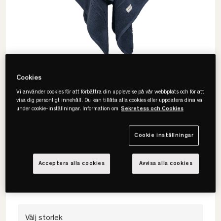
Cookies
Vi använder cookies för att förbättra din upplevelse på vår webbplats och för att
visa dig personligt innehåll. Du kan tillåta alla cookies eller uppdatera dina val
under cookie-inställningar. Information om
Sekretess och Cookies
Gant
Cookie inställningar
Premium Handduk
• 100% ekologisk bomull
Acceptera alla cookies
Avvisa alla cookies
• Tjock & högabsorberande
• Flera färger & storlekar
Välj storlek