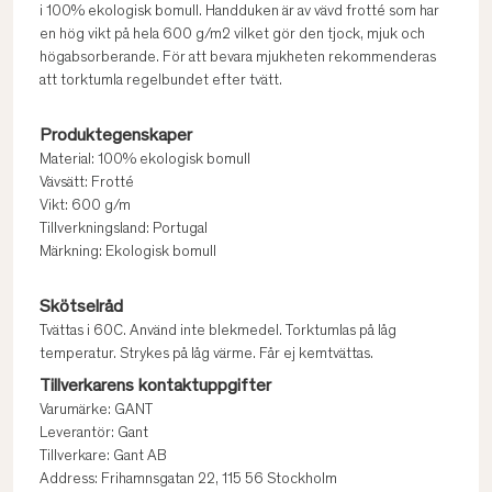
i 100% ekologisk bomull. Handduken är av vävd frotté som har
en hög vikt på hela 600 g/m2 vilket gör den tjock, mjuk och
högabsorberande. För att bevara mjukheten rekommenderas
att torktumla regelbundet efter tvätt.
Produktegenskaper
Material: 100% ekologisk bomull
Vävsätt: Frotté
Vikt: 600 g/m
Tillverkningsland: Portugal
Märkning: Ekologisk bomull
Skötselråd
Tvättas i 60C. Använd inte blekmedel. Torktumlas på låg
temperatur. Strykes på låg värme. Får ej kemtvättas.
Tillverkarens kontaktuppgifter
Varumärke: GANT
Leverantör: Gant
Tillverkare: Gant AB
Address: Frihamnsgatan 22, 115 56 Stockholm