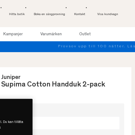
Hitta butik
Boka en sängprovning
Kontakt
Visa kundvagn
Kampanjer
Varumärken
Outlet
Juniper
Supima Cotton Handduk 2-pack
Välj storlek
l. Du kan tillåta
40x70
s