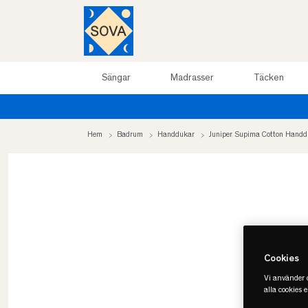
Sängar
Madrasser
Täcken
Hem
Badrum
Handdukar
Juniper Supima Cotton Hand
Cookies
Vi använder c
alla cookies 