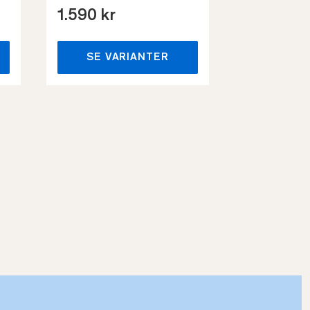
1.590 kr
659 kr
SE VARIANTER
SE VA