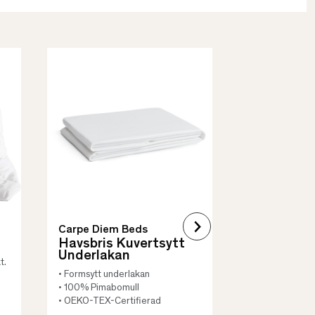
Borås Cotto
Quilt Mad
• Skyddar säng
• Vadderat
• Flera storleka
Carpe Diem Beds
Havsbris Kuvertsytt
Underlakan
t.
• Formsytt underlakan
• 100% Pimabomull
• OEKO-TEX-Certifierad