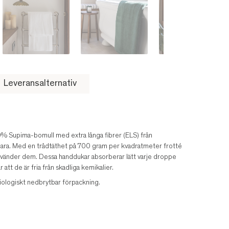
Leveransalternativ
0% Supima-bomull med extra långa fibrer (ELS) från
llbara. Med en trådtäthet på 700 gram per kvadratmeter frotté
u använder dem. Dessa handdukar absorberar lätt varje droppe
tt de är fria från skadliga kemikalier.
iologiskt nedbrytbar förpackning.