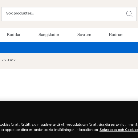
Kuddar
Sängkläder
Sovrum
Badrum
Provsov upp till 100 nätter. Läs mer
duk 2-Pack
ookies för att förbättra din upplevelse på vår webbplats och för att visa dig personligt innehål
eller uppdatera dina val under cookie-inställningar. Information om
Sekretess och Cookie