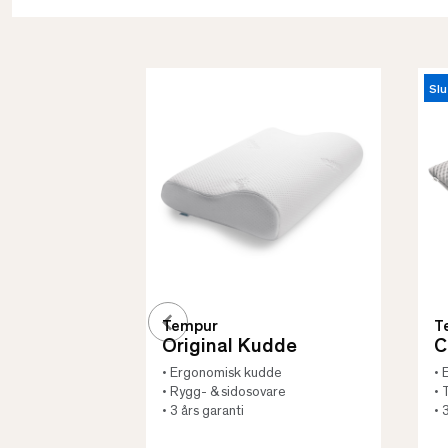
Slu
Tempur
T
Original Kudde
C
• Ergonomisk kudde
• 
• Rygg- & sidosovare
• 
• 3 års garanti
• 