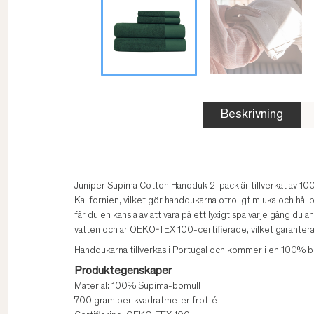
Beskrivning
Juniper Supima Cotton Handduk 2-pack är tillverkat av 10
Kalifornien, vilket gör handdukarna otroligt mjuka och hå
får du en känsla av att vara på ett lyxigt spa varje gång d
vatten och är OEKO-TEX 100-certifierade, vilket garanterar a
Handdukarna tillverkas i Portugal och kommer i en 100% b
Produktegenskaper
Material: 100% Supima-bomull
700 gram per kvadratmeter frotté