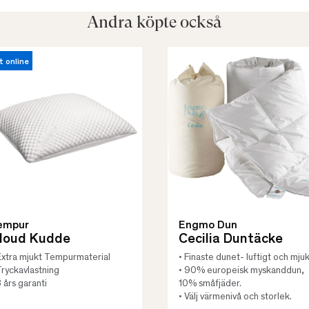
Andra köpte också
t online
empur
Engmo Dun
loud Kudde
Cecilia Duntäcke
Extra mjukt Tempurmaterial
• Finaste dunet- luftigt och mjuk
Tryckavlastning
• 90% europeisk myskanddun,
3 års garanti
10% småfjäder.
• Välj värmenivå och storlek.