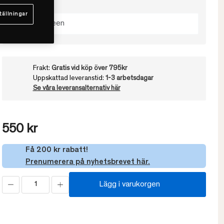
Välj färg
tällningar
Juniper Green
Frakt:
Gratis vid köp över 795kr
Uppskattad leveranstid:
1-3 arbetsdagar
Se våra leveransalternativ här
550 kr
Få 200 kr rabatt!
Prenumerera på nyhetsbrevet här.
Lägg i varukorgen