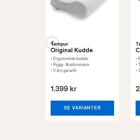
Tempur
T
Original Kudde
C
• Ergonomisk kudde
• 
• Rygg- & sidosovare
• 
• 3 års garanti
• 
1.399 kr
2
SE VARIANTER