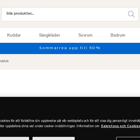
Kuddar
Sängkläder
Sovrum
Badrum
andduk
ookies för att förbättra din upplevelse på vår webbplats och för att visa dig personligt innehål
eller uppdatera dina val under cookie-inställningar. Information om
Sekretess och Cookie