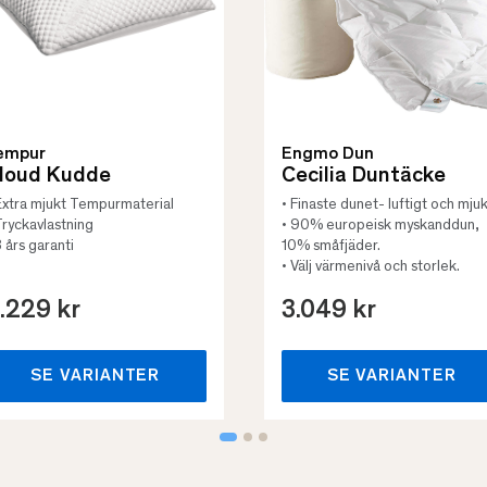
empur
Engmo Dun
loud Kudde
Cecilia Duntäcke
Extra mjukt Tempurmaterial
• Finaste dunet- luftigt och mjuk
Tryckavlastning
• 90% europeisk myskanddun,
3 års garanti
10% småfjäder.
• Välj värmenivå och storlek.
.229 kr
3.049 kr
SE VARIANTER
SE VARIANTER