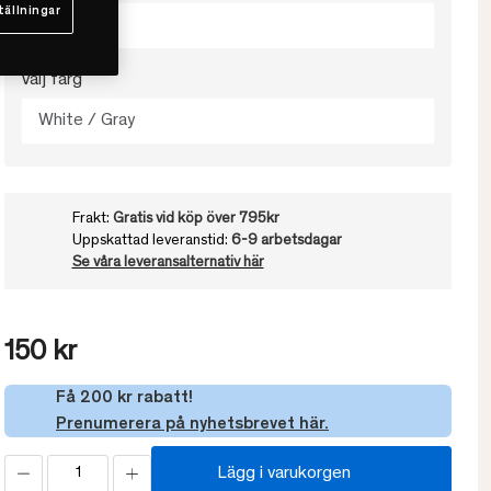
tällningar
30x50
Välj färg
White / Gray
Frakt:
Gratis vid köp över 795kr
Uppskattad leveranstid:
6-9 arbetsdagar
Se våra leveransalternativ här
150 kr
Få 200 kr rabatt!
Prenumerera på nyhetsbrevet här.
Lägg i varukorgen