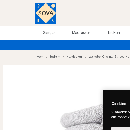
Sängar
Madrasser
Täcken
Hem
Badrum
Handdukar
Lexington Original Striped H
Cookies
Vi använder c
alla cookies 