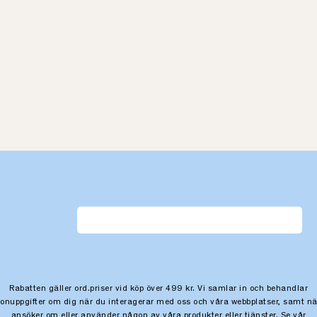
Rabatten gäller ord.priser vid köp över 499 kr. Vi samlar in och behandlar
sonuppgifter om dig när du interagerar med oss och våra webbplatser, samt nä
ansöker om eller använder någon av våra produkter eller tjänster. Se vår