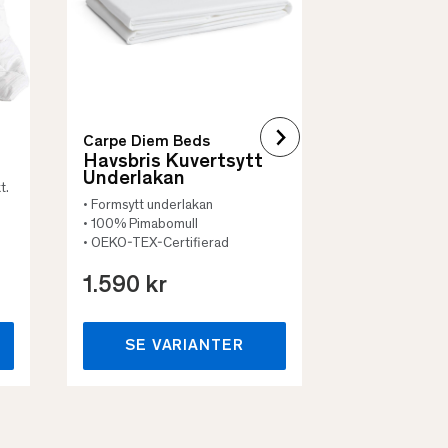
• Flera storleka
Carpe Diem Beds
Havsbris Kuvertsytt
Underlakan
t.
• Formsytt underlakan
• 100% Pimabomull
• OEKO-TEX-Certifierad
1.590 kr
659 kr
SE VARIANTER
SE VA