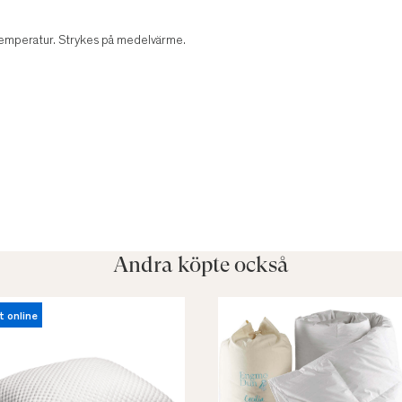
temperatur. Strykes på medelvärme.
Andra köpte också
t online