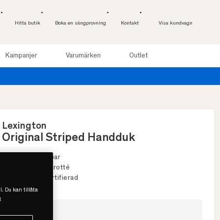
Hitta butik
Boka en sängprovning
Kontakt
Visa kundvagn
Kampanjer
Varumärken
Outlet
Provsov upp till 100 nätter. Läs mer
Lexington
Original Striped Handduk
• Klassisk & hållbar
• 100% bomullsfrotté
• OEKO-TEX-certifierad
l. Du kan tillåta
s
Välj storlek