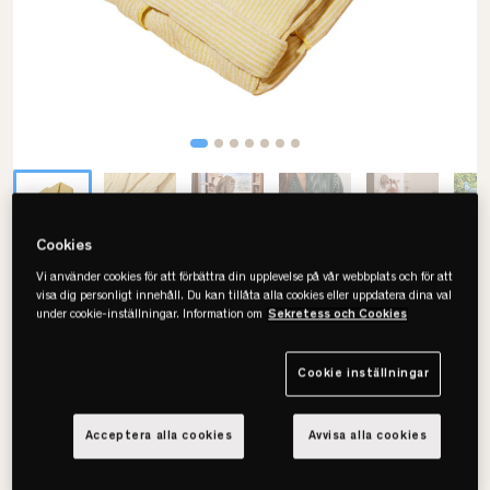
Cookies
Vi använder cookies för att förbättra din upplevelse på vår webbplats och för att
Juniper
visa dig personligt innehåll. Du kan tillåta alla cookies eller uppdatera dina val
The Finca Morgonrock
under cookie-inställningar. Information om
Sekretess och Cookies
Cookie inställningar
Välj storlek
Acceptera alla cookies
Avvisa alla cookies
XS