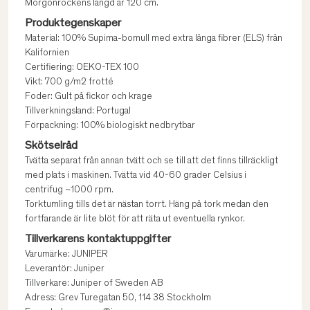
Morgonrockens längd är 120 cm.
Produktegenskaper
Material: 100% Supima-bomull med extra långa fibrer (ELS) från
Kalifornien
Certifiering: OEKO-TEX 100
Vikt: 700 g/m2 frotté
Foder: Gult på fickor och krage
Tillverkningsland: Portugal
Förpackning: 100% biologiskt nedbrytbar
Skötselråd
Tvätta separat från annan tvätt och se till att det finns tillräckligt
med plats i maskinen. Tvätta vid 40-60 grader Celsius i
centrifug ~1000 rpm.
Torktumling tills det är nästan torrt. Häng på tork medan den
fortfarande är lite blöt för att räta ut eventuella rynkor.
Tillverkarens kontaktuppgifter
Varumärke: JUNIPER
Leverantör: Juniper
Tillverkare: Juniper of Sweden AB
Adress: Grev Turegatan 50, 114 38 Stockholm