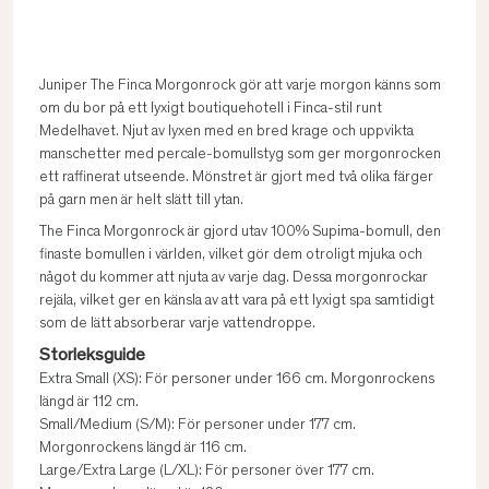
Juniper The Finca Morgonrock gör att varje morgon känns som
om du bor på ett lyxigt boutiquehotell i Finca-stil runt
Medelhavet. Njut av lyxen med en bred krage och uppvikta
manschetter med percale-bomullstyg som ger morgonrocken
ett raffinerat utseende. Mönstret är gjort med två olika färger
på garn men är helt slätt till ytan.
The Finca Morgonrock är gjord utav 100% Supima-bomull, den
finaste bomullen i världen, vilket gör dem otroligt mjuka och
något du kommer att njuta av varje dag. Dessa morgonrockar
rejäla, vilket ger en känsla av att vara på ett lyxigt spa samtidigt
som de lätt absorberar varje vattendroppe.
Storleksguide
Extra Small (XS): För personer under 166 cm. Morgonrockens
längd är 112 cm.
Small/Medium (S/M): För personer under 177 cm.
Morgonrockens längd är 116 cm.
Large/Extra Large (L/XL): För personer över 177 cm.