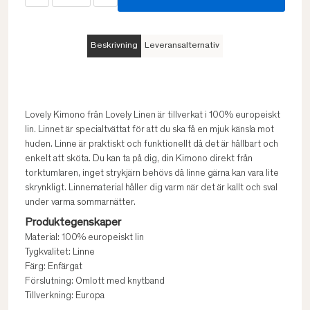
Beskrivning
Leveransalternativ
Lovely Kimono från Lovely Linen är tillverkat i 100% europeiskt
lin. Linnet är specialtvättat för att du ska få en mjuk känsla mot
huden. Linne är praktiskt och funktionellt då det är hållbart och
enkelt att sköta. Du kan ta på dig, din Kimono direkt från
torktumlaren, inget strykjärn behövs då linne gärna kan vara lite
skrynkligt. Linnematerial håller dig varm när det är kallt och sval
under varma sommarnätter.
Produktegenskaper
Material: 100% europeiskt lin
Tygkvalitet: Linne
Färg: Enfärgat
Förslutning: Omlott med knytband
Tillverkning: Europa