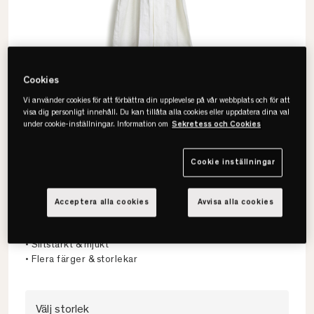
Cookies
Vi använder cookies för att förbättra din upplevelse på vår webbplats och för att
visa dig personligt innehåll. Du kan tillåta alla cookies eller uppdatera dina val
under cookie-inställningar. Information om
Sekretess och Cookies
Cookie inställningar
Lovely Linen
Lovely Kimono Morgonrock
Acceptera alla cookies
Avvisa alla cookies
• 100% europeiskt lin
• Slitstarkt & mjukt
• Flera färger & storlekar
Välj storlek