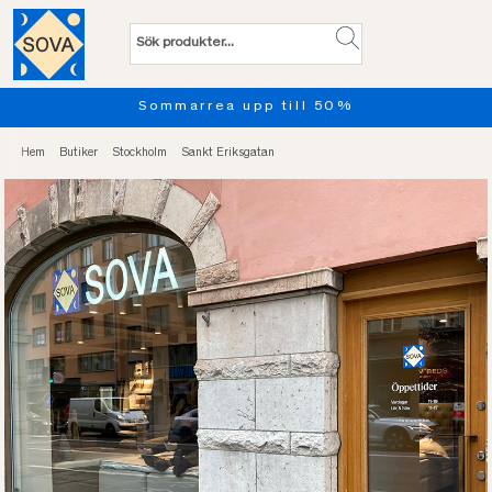
Sommarrea upp till 50%
Pro
Hem
Butiker
Stockholm
Sankt Eriksgatan