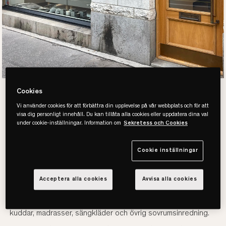
Cookies
Köp säng hos
Vi använder cookies för att förbättra din upplevelse på vår webbplats och för att
visa dig personligt innehåll. Du kan tillåta alla cookies eller uppdatera dina val
under cookie-inställningar. Information om
Sekretess och Cookies
SOVA STOCKHOLM
Cookie inställningar
SANKT ERIKSGATAN
Acceptera alla cookies
Avvisa alla cookies
Med vår kunskap och kompetens hittar vi lätt just den säng
som passar dig bäst! Hos SOVA hittar du även täcken,
kuddar, madrasser, sängkläder och övrig sovrumsinredning.