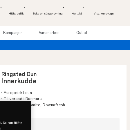
Hitta butik
Boka en sängprovning
Kontakt
Visa kundvagn
Kampanjer
Varumärken
Outlet
p till 100 nätter. Läs mer
Ringsted Dun
Innerkudde
• Europeiskt dun
• Tillverkad i Danmark
• OEKO-TEX, Nomite, Downafresh
l. Du kan tillåta
Välj storlek
s