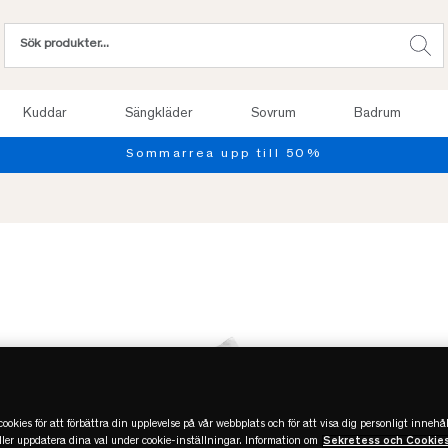
Kuddar
Sängkläder
Sovrum
Badrum
Provsov up
ookies för att förbättra din upplevelse på vår webbplats och för att visa dig personligt innehål
eller uppdatera dina val under cookie-inställningar. Information om
Sekretess och Cookie