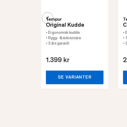
Tempur
T
Original Kudde
C
• Ergonomisk kudde
• 
• Rygg- & sidosovare
• 
• 3 års garanti
• 
1.399 kr
2
SE VARIANTER