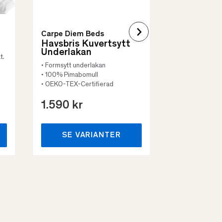
Carpe Diem Beds
Havsbris Kuvertsytt
Underlakan
t.
• Formsytt underlakan
• 100% Pimabomull
• OEKO-TEX-Certifierad
1.590 kr
659 kr
SE VARIANTER
SE VA