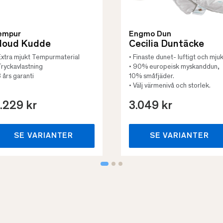
empur
Engmo Dun
loud Kudde
Cecilia Duntäcke
Extra mjukt Tempurmaterial
• Finaste dunet- luftigt och mjuk
Tryckavlastning
• 90% europeisk myskanddun,
3 års garanti
10% småfjäder.
• Välj värmenivå och storlek.
.229 kr
3.049 kr
SE VARIANTER
SE VARIANTER