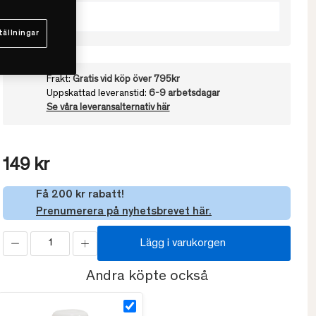
50x50
tällningar
Frakt:
Gratis vid köp över 795kr
Uppskattad leveranstid:
6-9 arbetsdagar
Se våra leveransalternativ här
149 kr
Få 200 kr rabatt!
Prenumerera på nyhetsbrevet här.
Lägg i varukorgen
Andra köpte också