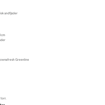
isk andfjäder
60cm
äder
ownafresh Greenline
torr.