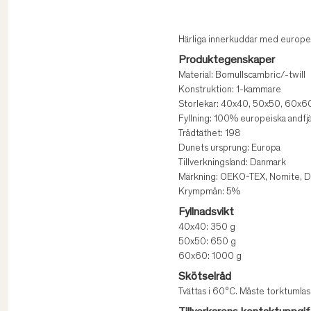
Härliga innerkuddar med europe
Produktegenskaper
Material: Bomullscambric/-twill
Konstruktion: 1-kammare
Storlekar: 40x40, 50x50, 60x
Fyllning: 100% europeiska andfj
Trådtäthet: 198
Dunets ursprung: Europa
Tillverkningsland: Danmark
Märkning: OEKO-TEX, Nomite, D
Krympmån: 5%
Fyllnadsvikt
40x40: 350 g
50x50: 650 g
60x60: 1000 g
Skötselråd
Tvättas i 60°C. Måste torktumlas 