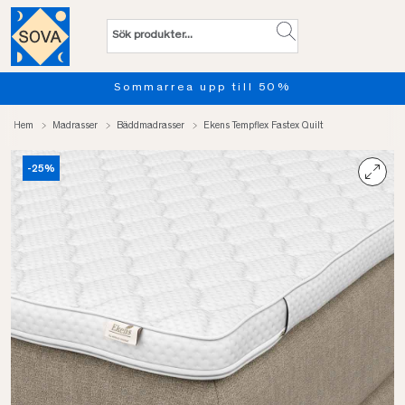
ea upp till 50%
Provsov upp 
Hem
Madrasser
Bäddmadrasser
Ekens Tempflex Fastex Quilt
-25%