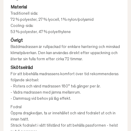
Material
Traditionell sida:
72 % polyester, 27 % lyocell, 1 % nylon/polyamid
Cooling-sida:
53 % polyester, 47 % polyethylene
Övrigt
Bäddmadrassen är rullpackad för enklare hantering och minskad
klimatpåverkan. Den kan användas direkt efter uppackning och
återtar sin fulla form efter cirka 72 timmar.
Skötselråd
För att bibehålla madrassens komfort över tid rekommenderas
följande skötsel:
- Rotera och vänd madrassen 180° två gånger per år.
- Vädra madrassen med jämna mellanrum.
- Dammsug vid behov på låg effekt.
Fodral
Öppna dragkedjan, ta ur innehållet och vänd fodralet ut och in
innan tvätt.
Sträck fodralet i vått tillstånd för att behålla passformen - helst