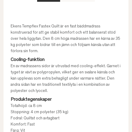
Ekens Tempflex Fastex Quilt är en fast bäddmadrass
konstruerad för att ge stabil komfort och ett balanserat stöd
över hela liggytan. Den 8 cm höga madrassen har en kärna av 35
kg polyeter som bidrar till en jämn och följsam känsla utan att
förlora sin form.
Cooling-funktion
En av madrassens sidor är utrustad med cooling-effekt. Garnet i
tyget är vävt av polypropylen, vilket ger en svalare känsla och
kan upplevas som extra behagligt under varmare nätter. Den
andra sidan har en traditionell textilyta i en kombination av
polyester och lyocell.
Produktegenskaper
Totalhöjd: ca 8 cm
Stoppning: 4 cm polyeter (35 kg)
Fodral: Quiltat och avtagbart
Komfort: Fast
Färg: Vit