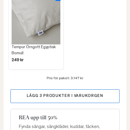
Tempur Örngott Egyptisk
Bomull
249 kr
Pris för paket:
3.147 kr
LÄGG
3
PRODUKTER I VARUKORGEN
REA upp till 50%
Fynda sängar, sängkläder, kuddar, täcken,