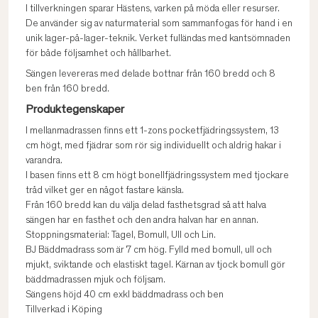
I tillverkningen sparar Hästens, varken på möda eller resurser.
De använder sig av naturmaterial som sammanfogas för hand i en
unik lager-på-lager-teknik. Verket fulländas med kantsömnaden
för både följsamhet och hållbarhet.
Sängen levereras med delade bottnar från 160 bredd och 8
ben från 160 bredd.
Produktegenskaper
I mellanmadrassen finns ett 1-zons pocketfjädringssystem, 13
cm högt, med fjädrar som rör sig individuellt och aldrig hakar i
varandra.
I basen finns ett 8 cm högt bonellfjädringssystem med tjockare
tråd vilket ger en något fastare känsla.
Från 160 bredd kan du välja delad fasthetsgrad så att halva
sängen har en fasthet och den andra halvan har en annan.
Stoppningsmaterial: Tagel, Bomull, Ull och Lin.
BJ Bäddmadrass som är 7 cm hög. Fylld med bomull, ull och
mjukt, sviktande och elastiskt tagel. Kärnan av tjock bomull gör
bäddmadrassen mjuk och följsam.
Sängens höjd 40 cm exkl bäddmadrass och ben
Tillverkad i Köping