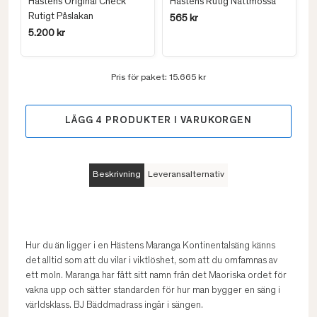
Hästens Original Check
Hästens Rutig Nattmössa
Rutigt Påslakan
565 kr
5.200 kr
Pris för paket:
15.665 kr
LÄGG
4
PRODUKTER I VARUKORGEN
Beskrivning
Leveransalternativ
Hur du än ligger i en Hästens Maranga Kontinentalsäng känns
det alltid som att du vilar i viktlöshet, som att du omfamnas av
ett moln. Maranga har fått sitt namn från det Maoriska ordet för
vakna upp och sätter standarden för hur man bygger en säng i
världsklass. BJ Bäddmadrass ingår i sängen.