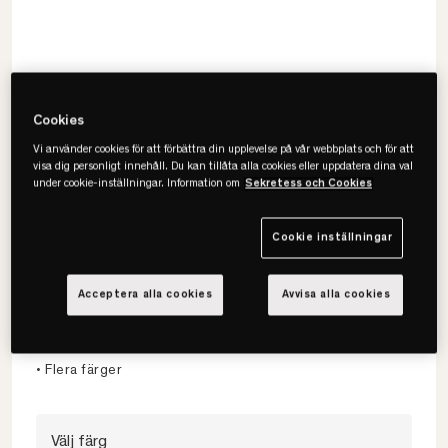
Cookies
Vi använder cookies för att förbättra din upplevelse på vår webbplats och för att
visa dig personligt innehåll. Du kan tillåta alla cookies eller uppdatera dina val
under cookie-inställningar. Information om
Sekretess och Cookies
Cookie inställningar
Maze
Bill Horizontal L Klädhängare
Acceptera alla cookies
Avvisa alla cookies
• Design & funktionalitet
• 20 krokar
• Flera färger
Välj färg