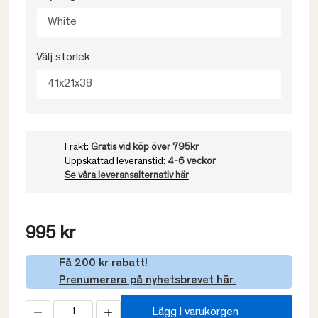
White
Välj storlek
41x21x38
Frakt:
Gratis vid köp över 795kr
Uppskattad leveranstid:
4-6 veckor
Se våra leveransalternativ här
995 kr
Få 200 kr rabatt!
Prenumerera på nyhetsbrevet här.
Lägg i varukorgen