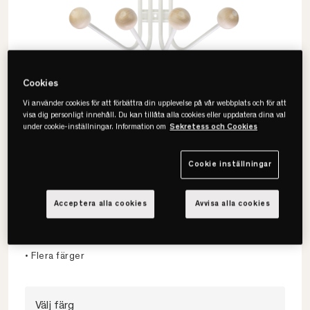
Cookies
Vi använder cookies för att förbättra din upplevelse på vår webbplats och för att
visa dig personligt innehåll. Du kan tillåta alla cookies eller uppdatera dina val
under cookie-inställningar. Information om
Sekretess och Cookies
Cookie inställningar
Maze
Bill S Klädhängare
Acceptera alla cookies
Avvisa alla cookies
• Klassisk design
• 8 krokar
• Flera färger
Välj färg