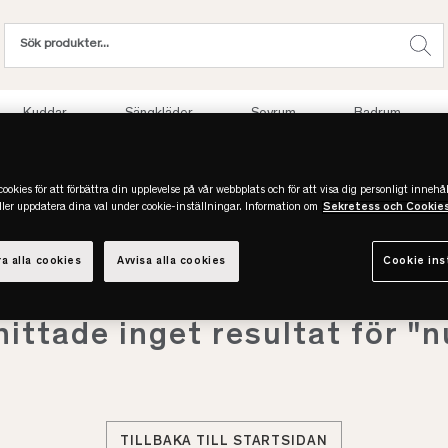
Kuddar
Sängkläder
Sovrum
Badrum
Sommarrea upp till 50%
ookies för att förbättra din upplevelse på vår webbplats och för att visa dig personligt innehål
eller uppdatera dina val under cookie-inställningar. Information om
Sekretess och Cookie
a alla cookies
Avvisa alla cookies
Cookie ins
hittade inget resultat för "n
TILLBAKA TILL STARTSIDAN