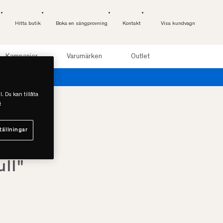
Hitta butik
Boka en sängprovning
Kontakt
Visa kundvagn
Kampanjer
Varumärken
Outlet
l. Du kan tillåta
s
tällningar
ull"