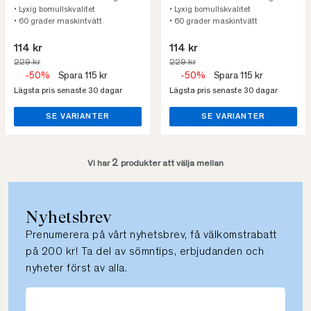
• Lyxig bomullskvalitet
• Lyxig bomullskvalitet
• 60 grader maskintvätt
• 60 grader maskintvätt
114 kr
114 kr
229 kr
229 kr
-50%
Spara 115 kr
-50%
Spara 115 kr
Lägsta pris senaste 30 dagar
Lägsta pris senaste 30 dagar
SE VARIANTER
SE VARIANTER
2
Vi har
produkter att välja mellan
Nyhetsbrev
Prenumerera på vårt nyhetsbrev, få välkomstrabatt
på 200 kr! Ta del av sömntips, erbjudanden och
nyheter först av alla.