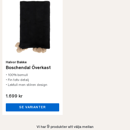
Halvor Bakke
Boschendal Överkast
• 100% bomull
• Fin tofs-detalj
• Lekfull men stilren design
1.699 kr
SE VARIANTER
9
Vi har
produkter att välja mellan