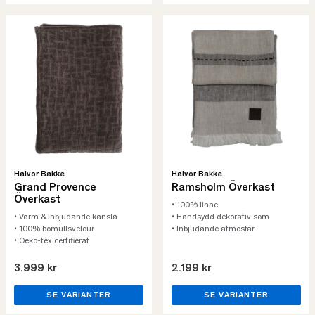
Halvor Bakke
Halvor Bakke
Grand Provence
Ramsholm Överkast
Överkast
• 100% linne
• Varm & inbjudande känsla
• Handsydd dekorativ söm
• 100% bomullsvelour
• Inbjudande atmosfär
• Oeko-tex certifierat
3.999 kr
2.199 kr
SE VARIANTER
SE VARIANTER