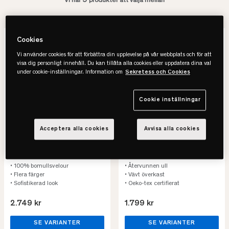
9
Vi har
produkter att välja mellan
Cookies
Vi använder cookies för att förbättra din upplevelse på vår webbplats och för att
visa dig personligt innehåll. Du kan tillåta alla cookies eller uppdatera dina val
under cookie-inställningar. Information om
Sekretess och Cookies
Cookie inställningar
Acceptera alla cookies
Avvisa alla cookies
Halvor Bakke
Halvor Bakke
Wellington Överkast
Sölden Överkast
• 100% bomullsvelour
• Återvunnen ull
• Flera färger
• Vävt överkast
• Sofistikerad look
• Oeko-tex certifierat
2.749 kr
1.799 kr
SE VARIANTER
SE VARIANTER