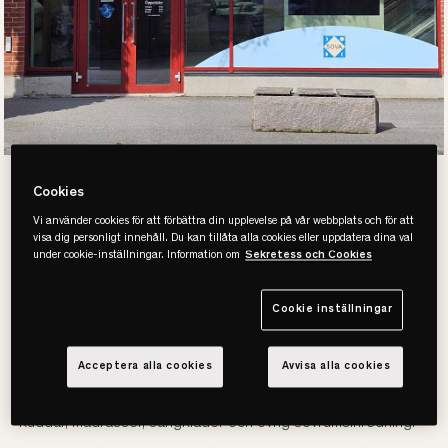
Cookies
Köp säng hos
Vi använder cookies för att förbättra din upplevelse på vår webbplats och för att
visa dig personligt innehåll. Du kan tillåta alla cookies eller uppdatera dina val
under cookie-inställningar. Information om
Sekretess och Cookies
SOVA STOCKHOLM
SICKLA
Cookie inställningar
Acceptera alla cookies
Avvisa alla cookies
Med vår kunskap och kompetens hittar vi lätt just den säng
som passar dig bäst! Hos SOVA hittar du även täcken,
kuddar, madrasser, sängkläder och övrig sovrumsinredning.