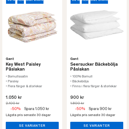
-50%
REA
Slut online
-50%
REA
Slut online
Gant
Gant
Key West Paisley
Seersucker Bäckebölja
Påslakan
Påslakan
• Bomullssatin
• 100% Bomull
• Paisley
• Bäckebölja
• Flera färger & storlekar
• Finns i flera färger & storlekar
1.050 kr
900 kr
2.100 kr
1.800 kr
-50%
Spara 1.050 kr
-50%
Spara 900 kr
Lägsta pris senaste 30 dagar
Lägsta pris senaste 30 dagar
SE VARIANTER
SE VARIANTER