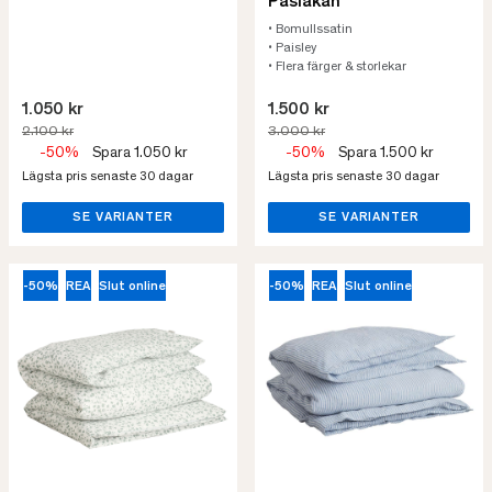
Påslakan
• Bomullssatin
• Paisley
• Flera färger & storlekar
1.050 kr
1.500 kr
2.100 kr
3.000 kr
-50%
Spara 1.050 kr
-50%
Spara 1.500 kr
Lägsta pris senaste 30 dagar
Lägsta pris senaste 30 dagar
SE VARIANTER
SE VARIANTER
-50%
REA
Slut online
-50%
REA
Slut online