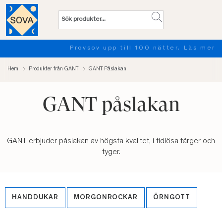
Provsov upp till 100 nätter. Läs mer
Hem
Produkter från GANT
GANT Påslakan
GANT påslakan
GANT erbjuder påslakan av högsta kvalitet, i tidlösa färger och
tyger.
HANDDUKAR
MORGONROCKAR
ÖRNGOTT