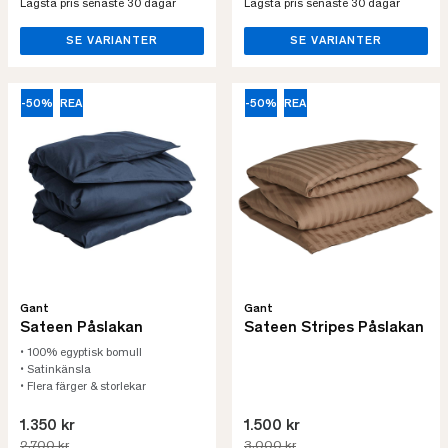
Lägsta pris senaste 30 dagar
Lägsta pris senaste 30 dagar
SE VARIANTER
SE VARIANTER
-50%
REA
-50%
REA
Gant
Gant
Sateen Påslakan
Sateen Stripes Påslakan
• 100% egyptisk bomull
• Satinkänsla
• Flera färger & storlekar
1.350 kr
1.500 kr
2.700 kr
3.000 kr