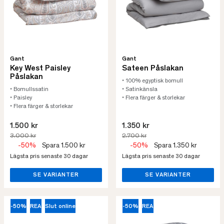
Gant
Gant
Key West Paisley
Sateen Påslakan
Påslakan
• 100% egyptisk bomull
• Bomullssatin
• Satinkänsla
• Paisley
• Flera färger & storlekar
• Flera färger & storlekar
1.500 kr
1.350 kr
3.000 kr
2.700 kr
-50%
Spara 1.500 kr
-50%
Spara 1.350 kr
Lägsta pris senaste 30 dagar
Lägsta pris senaste 30 dagar
SE VARIANTER
SE VARIANTER
-50%
REA
Slut online
-50%
REA