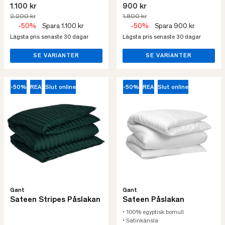
1.100 kr
900 kr
2.200 kr
1.800 kr
-50%
Spara 1.100 kr
-50%
Spara 900 kr
Lägsta pris senaste 30 dagar
Lägsta pris senaste 30 dagar
SE VARIANTER
SE VARIANTER
-50%
REA
Slut online
-50%
REA
Slut online
Gant
Gant
Sateen Stripes Påslakan
Sateen Påslakan
• 100% egyptisk bomull
• Satinkänsla