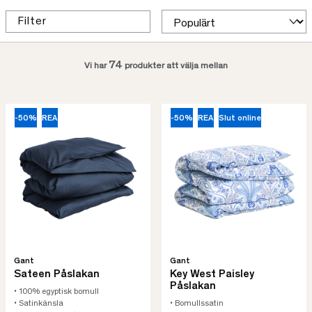
Filter
74
Vi har
produkter att välja mellan
-50%
REA
-50%
REA
Slut online
Gant
Gant
Sateen Påslakan
Key West Paisley
Påslakan
• 100% egyptisk bomull
• Satinkänsla
• Bomullssatin