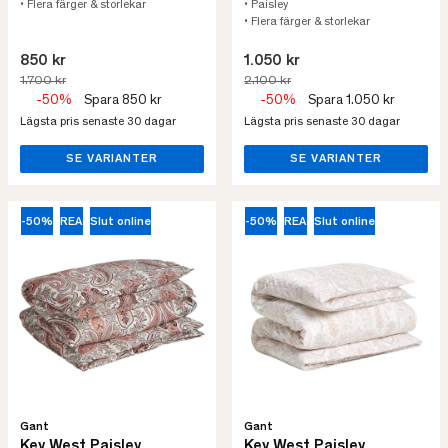
• Flera färger & storlekar
• Paisley
• Flera färger & storlekar
850 kr
1.050 kr
1.700 kr
2.100 kr
-50%
Spara 850 kr
-50%
Spara 1.050 kr
Lägsta pris senaste 30 dagar
Lägsta pris senaste 30 dagar
SE VARIANTER
SE VARIANTER
-50%
REA
Slut online
-50%
REA
Slut online
Gant
Gant
Key West Paisley
Key West Paisley