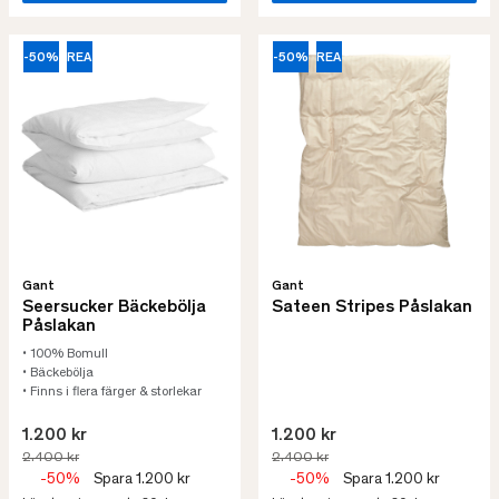
-50%
REA
-50%
REA
Gant
Gant
Seersucker Bäckebölja
Sateen Stripes Påslakan
Påslakan
• 100% Bomull
• Bäckebölja
• Finns i flera färger & storlekar
1.200 kr
1.200 kr
2.400 kr
2.400 kr
-50%
Spara 1.200 kr
-50%
Spara 1.200 kr