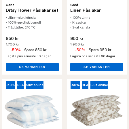
Gant
Gant
Ditsy Flower Påslakanset
Linen Påslakan
• Ultra-mjuk känsla
• 100% Linne
• 100% egyptisk bomull
• Klassiker
• Trådtäthet 210 TC
• Sval känsla
850 kr
950 kr
1.700 kr
1.900 kr
-50%
Spara 850 kr
-50%
Spara 950 kr
Lägsta pris senaste 30 dagar
Lägsta pris senaste 30 dagar
SE VARIANTER
SE VARIANTER
-50%
REA
Slut online
-50%
REA
Slut online