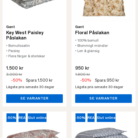
Gant
Gant
Key West Paisley
Floral Påslakan
Påslakan
• 100% bomull
• Bomullssatin
• Blommigt mönster
• Paisley
• Len & glansig
• Flera färger & storlekar
1.500 kr
950 kr
3.000 kr
1.900 kr
-50%
Spara 1.500 kr
-50%
Spara 950 kr
Lägsta pris senaste 30 dagar
Lägsta pris senaste 30 dagar
SE VARIANTER
SE VARIANTER
-50%
REA
Slut online
-50%
REA
Slut online