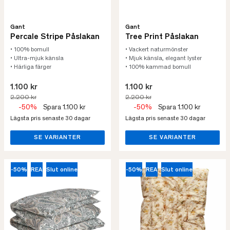
Gant
Gant
Percale Stripe Påslakan
Tree Print Påslakan
• 100% bomull
• Vackert naturmönster
• Ultra-mjuk känsla
• Mjuk känsla, elegant lyster
• Härliga färger
• 100% kammad bomull
1.100 kr
1.100 kr
2.200 kr
2.200 kr
-50%
Spara 1.100 kr
-50%
Spara 1.100 kr
Lägsta pris senaste 30 dagar
Lägsta pris senaste 30 dagar
SE VARIANTER
SE VARIANTER
-50%
REA
Slut online
-50%
REA
Slut online