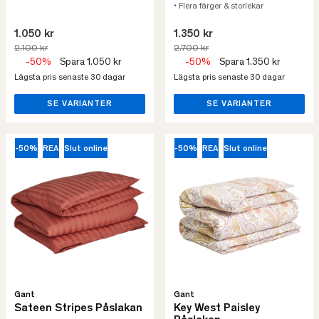
• Flera färger & storlekar
1.050 kr
1.350 kr
2.100 kr
2.700 kr
-50%
Spara 1.050 kr
-50%
Spara 1.350 kr
Lägsta pris senaste 30 dagar
Lägsta pris senaste 30 dagar
SE VARIANTER
SE VARIANTER
-50%
REA
Slut online
-50%
REA
Slut online
Gant
Gant
Sateen Stripes Påslakan
Key West Paisley