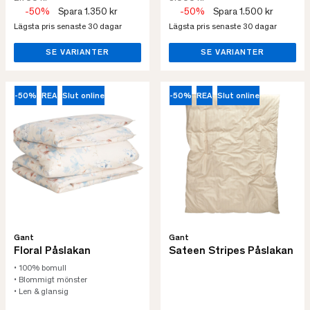
-50%
Spara 1.350 kr
-50%
Spara 1.500 kr
Lägsta pris senaste 30 dagar
Lägsta pris senaste 30 dagar
SE VARIANTER
SE VARIANTER
-50%
REA
Slut online
-50%
REA
Slut online
Gant
Gant
Floral Påslakan
Sateen Stripes Påslakan
• 100% bomull
• Blommigt mönster
• Len & glansig