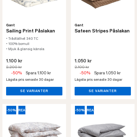
Gant
Gant
Sailing Print Påslakan
Sateen Stripes Påslakan
• Trådtäthet 340 TC
• 100% bomull
• Mjuk & glansig känsla
1.100 kr
1.050 kr
2.200 kr
2.100 kr
-50%
Spara 1.100 kr
-50%
Spara 1.050 kr
Lägsta pris senaste 30 dagar
Lägsta pris senaste 30 dagar
SE VARIANTER
SE VARIANTER
-50%
REA
-50%
REA