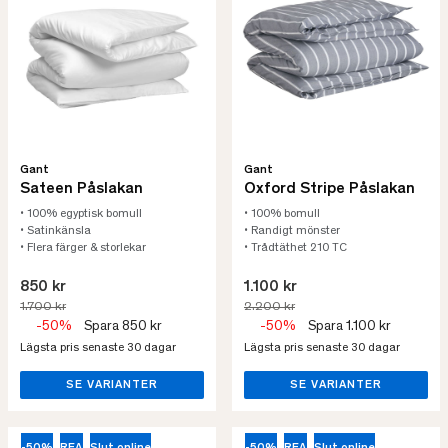
Gant
Gant
Sateen Påslakan
Oxford Stripe Påslakan
• 100% egyptisk bomull
• 100% bomull
• Satinkänsla
• Randigt mönster
• Flera färger & storlekar
• Trådtäthet 210 TC
850 kr
1.100 kr
1.700 kr
2.200 kr
-50%
Spara 850 kr
-50%
Spara 1.100 kr
Lägsta pris senaste 30 dagar
Lägsta pris senaste 30 dagar
SE VARIANTER
SE VARIANTER