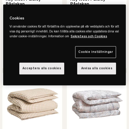
Påslakan
Påslakan
• Bomullssatin
• Bomullssatin
• Paisley
• Paisley
Cookies
• Flera färger & storlekar
• Flera färger & storlekar
Vi använder cookies för att förbättra din upplevelse på vår webbplats och för att
visa dig personligt innehåll. Du kan tillåta alla cookies eller uppdatera dina val
1.050 kr
1.050 kr
under cookie-inställningar. Information om
Sekretess och Cookies
2.100 kr
2.100 kr
-50%
Spara 1.050 kr
-50%
Spara 1.050 kr
Lägsta pris senaste 30 dagar
Lägsta pris senaste 30 dagar
Cookie inställningar
SE VARIANTER
SE VARIANTER
Acceptera alla cookies
Avvisa alla cookies
-50%
REA
-50%
REA
Slut online