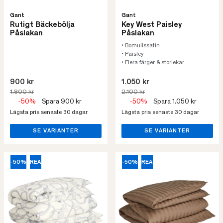
Gant
Gant
Rutigt Bäckebölja
Key West Paisley
Påslakan
Påslakan
• Bomullssatin
• Paisley
• Flera färger & storlekar
900 kr
1.050 kr
1.800 kr
2.100 kr
-50%
Spara 900 kr
-50%
Spara 1.050 kr
Lägsta pris senaste 30 dagar
Lägsta pris senaste 30 dagar
SE VARIANTER
SE VARIANTER
-50%
REA
-50%
REA