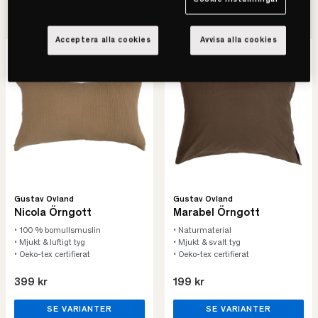
4
Cookie inställningar
Vi har
produkter att välja mellan
Acceptera alla cookies
Avvisa alla cookies
Gustav Ovland
Gustav Ovland
Nicola Örngott
Marabel Örngott
• 100 % bomullsmuslin
• Naturmaterial
• Mjukt & luftigt tyg
• Mjukt & svalt tyg
• Oeko-tex certifierat
• Oeko-tex certifierat
399 kr
199 kr
SE VARIANTER
SE VARIANTER