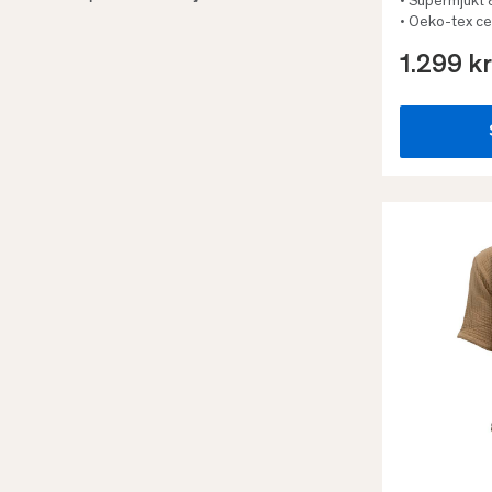
• Supermjukt &
• Oeko-tex cer
1.299 kr