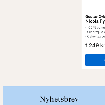
Gustav Ovl
Nicola P
• 100 % bomul
• Supermjukt &
• Oeko-tex cer
1.249 k
Nyhetsbrev