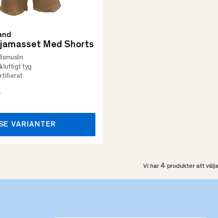
and
yjamasset Med Shorts
lsmuslin
 luftigt tyg
tifierat
r
SE VARIANTER
4
Vi har
produkter att välj