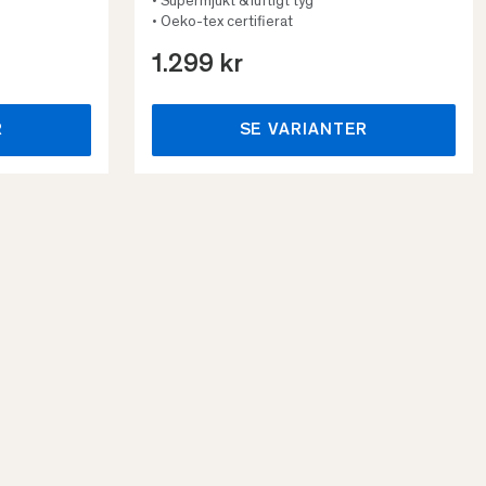
• Supermjukt & luftigt tyg
• Oeko-tex certifierat
1.299 kr
R
SE VARIANTER