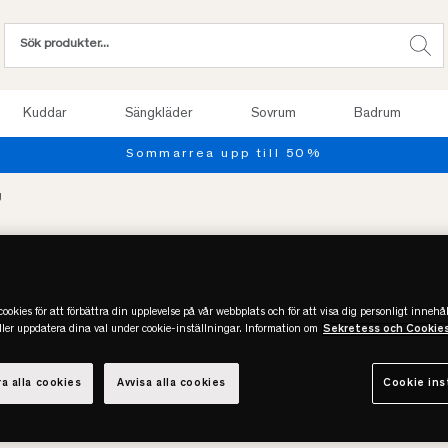
Kuddar
Sängkläder
Sovrum
Badrum
Sommarrea upp till 50%
g
Gustav Ovland S
ookies för att förbättra din upplevelse på vår webbplats och för att visa dig personligt innehål
eller uppdatera dina val under cookie-inställningar. Information om
Sekretess och Cookie
R
MORGONROCKAR
ÖRNGOTT
ÖVERKAST
PÅS
a alla cookies
Avvisa alla cookies
Cookie ins
er
(4)