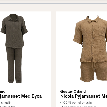
and
Gustav Ovland
yjamasset Med Byxa
Nicola Pyjamasset M
lsmuslin
• 100 % bomullsmuslin