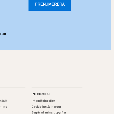
PRENUMERERA
r du
INTEGRITET
ntakt
Integritetspolicy
vning
Cookie Inställningar
Begär ut mina uppgifter