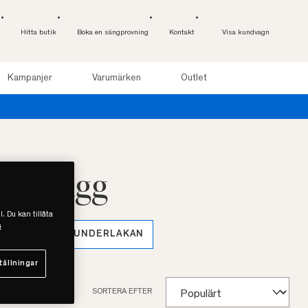
Hitta butik
Boka en sängprovning
Kontakt
Visa kundvagn
Kampanjer
Varumärken
Outlet
ovplagg
l. Du kan tillåta
s
LAKANSET
UNDERLAKAN
tällningar
SORTERA EFTER