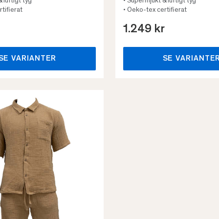
 luftigt tyg
• Supermjukt & luftigt tyg
tifierat
• Oeko-tex certifierat
1.249 kr
SE VARIANTER
SE VARIANTE