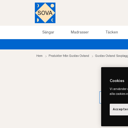
Sängar
Madrasser
Täcken
Hem
Produkter från Gustav Ovland
Gustav Ovland Sovplag
Cookies
Vi använder c
alla cookies 
HANDDUKA
Accepter
Produkt