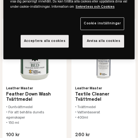
6
visa dig personligt innehåll. Du kan tillåta alla cookies eller uppdatera dina val
Vi har
produkter att välja mellan
under cookie-inställningar. Information om
Sekretess och Cookies
Cookie inställningar
Acceptera alla cookies
Avvisa alla cookies
Leather Master
Leather Master
Feather Down Wash
Textile Cleaner
Tvättmedel
Tvättmedel
• Duntvättmedel
• Tvättmedel
• För att behålla dunets
• Vattenbaserat
egenskaper
• 400ml
• 150 ml
100 kr
260 kr