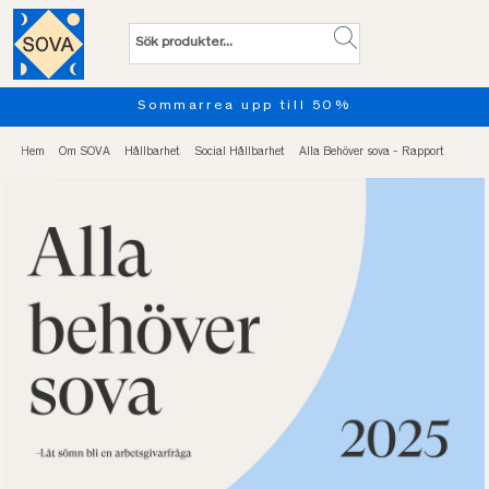
Sommarrea upp till 50%
Hem
Om SOVA
Hållbarhet
Social Hållbarhet
Alla Behöver sova - Rapport