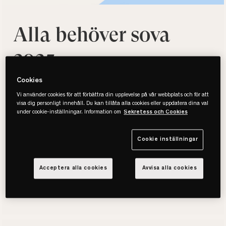
Alla behöver sova
2025
Cookies
Hur ofta vaknar du riktigt utvilad? Vår senaste
undersökning ”Alla behöver sova” visar att bara 5 % av
Vi använder cookies för att förbättra din upplevelse på vår webbplats och för att
visa dig personligt innehåll. Du kan tillåta alla cookies eller uppdatera dina val
svenskar gör det varje dag. Förra året uppgav nästan
under cookie-inställningar. Information om
Sekretess och Cookies
hälften (49 %) att de sov bra – i år har siffran sjunkit till
45 %. Trots att sömn påverkar beslut, säkerhet och hälsa
Cookie inställningar
är det få arbetsgivare som pratar om det.
Acceptera alla cookies
Avvisa alla cookies
LADDA NER RAPPORTEN